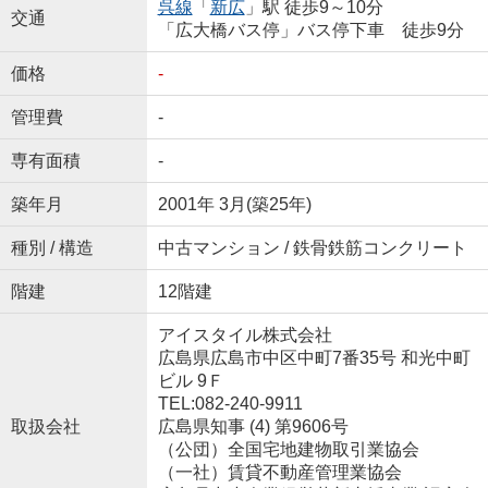
呉線
「
新広
」駅 徒歩9～10分
交通
「広大橋バス停」バス停下車 徒歩9分
価格
-
管理費
-
専有面積
-
築年月
2001年 3月(築25年)
種別 / 構造
中古マンション / 鉄骨鉄筋コンクリート
階建
12階建
アイスタイル株式会社
広島県広島市中区中町7番35号 和光中町
ビル 9Ｆ
TEL:082-240-9911
取扱会社
広島県知事 (4) 第9606号
（公団）全国宅地建物取引業協会
（一社）賃貸不動産管理業協会