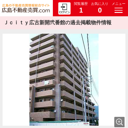
閲覧履歴
お気に入り
メニュー
1
0
Ｊｃｉｔｙ広古新開弐番館の過去掲載物件情報