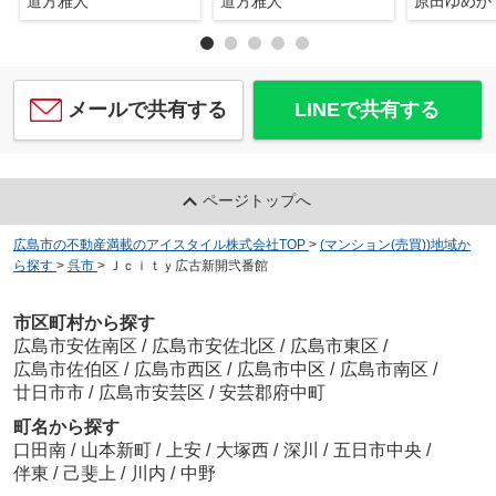
道方雅人
道方雅人
原田ゆめか
メールで共有する
LINEで共有する
ページトップへ
広島市の不動産満載のアイスタイル株式会社TOP
>
(マンション(売買))地域か
ら探す
>
呉市
>
Ｊｃｉｔｙ広古新開弐番館
市区町村から探す
広島市安佐南区
/
広島市安佐北区
/
広島市東区
/
広島市佐伯区
/
広島市西区
/
広島市中区
/
広島市南区
/
廿日市市
/
広島市安芸区
/
安芸郡府中町
町名から探す
口田南
/
山本新町
/
上安
/
大塚西
/
深川
/
五日市中央
/
伴東
/
己斐上
/
川内
/
中野