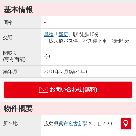
基本情報
価格
-
呉線
「
新広
」駅 徒歩10分
交通
「広大橋バス停」バス停下車 徒歩9分
間取り
-(-)
(専有面積)
築年月
2001年 3月(築25年)
お問い合わせ(無料)
物件概要
所在地
広島県
呉市
広古新開
３丁目2-29