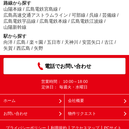
路線から探す
山陽本線
/
広島電鉄宮島線
/
広島高速交通アストラムライン
/
可部線
/
呉線
/
芸備線
/
広島電鉄宇品線
/
広島電鉄本線
/
広島電鉄江波線
/
山陽新幹線
駅から探す
向洋
/
広島
/
楽々園
/
五日市
/
天神川
/
安芸矢口
/
古江
/
矢賀
/
西広島
/
矢野
電話でお問い合わせ
営業時間：
10:00～18:00
定休日：
毎週火・水曜日
ホーム
会社概要
お問い合わせ
物件リクエスト
プライバシーポリシー
利用規約
アクセスマップ
PCサイト