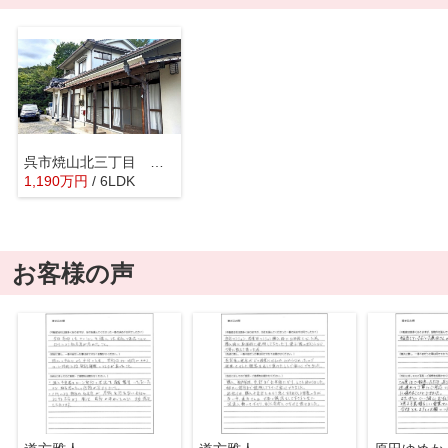
呉市焼山北三丁目 戸建
1,190
万
円
/ 6LDK
お客様の声