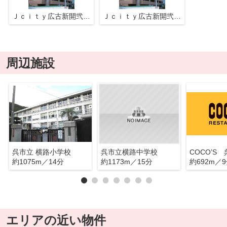
Ｊｃｉｔｙ広古新開弐番館
Ｊｃｉｔｙ広古新開弐番館
周辺施設
呉市立 横路小学校
呉市立横路中学校
COCO’S
約1075m／14分
約1173m／15分
約692m／
エリアの近い物件