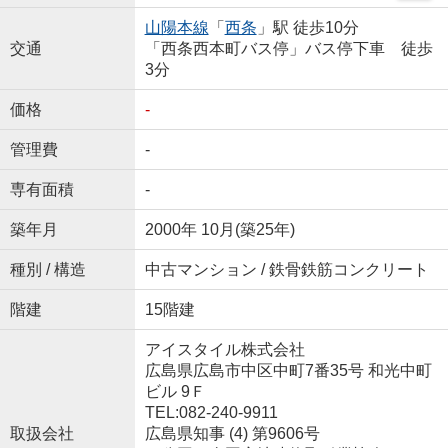
山陽本線
「
西条
」駅 徒歩10分
交通
「西条西本町バス停」バス停下車 徒歩
3分
価格
-
管理費
-
専有面積
-
築年月
2000年 10月(築25年)
種別 / 構造
中古マンション / 鉄骨鉄筋コンクリート
階建
15階建
アイスタイル株式会社
広島県広島市中区中町7番35号 和光中町
ビル 9Ｆ
TEL:082-240-9911
取扱会社
広島県知事 (4) 第9606号