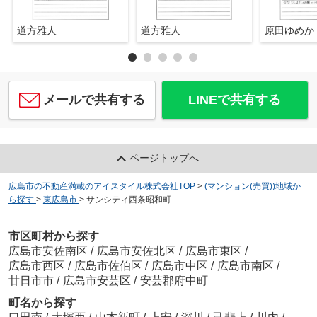
道方雅人
道方雅人
原田ゆめか
メールで共有する
LINEで共有する
ページトップへ
広島市の不動産満載のアイスタイル株式会社TOP
>
(マンション(売買))地域か
ら探す
>
東広島市
>
サンシティ西条昭和町
市区町村から探す
広島市安佐南区
/
広島市安佐北区
/
広島市東区
/
広島市西区
/
広島市佐伯区
/
広島市中区
/
広島市南区
/
廿日市市
/
広島市安芸区
/
安芸郡府中町
町名から探す