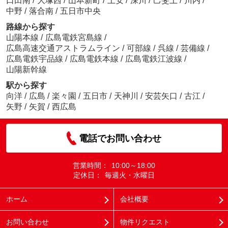
口田南
/
大塚西
/
山本新町
/
上安
/
深川
/
己斐上
/
川内
/
中野
/
落合南
/
五日市中央
路線から探す
山陽本線
/
広島電鉄宮島線
/
広島高速交通アストラムライン
/
可部線
/
呉線
/
芸備線
/
広島電鉄宇品線
/
広島電鉄本線
/
広島電鉄江波線
/
山陽新幹線
駅から探す
向洋
/
広島
/
楽々園
/
五日市
/
天神川
/
安芸矢口
/
古江
/
矢野
/
矢賀
/
西広島
電話でお問い合わせ
営業時間：
10:00～18:00
定休日：
毎週火・水曜日
ホーム
会社概要
お問い合わせ
物件リクエスト