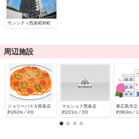
サンシティ西条昭和町
周辺施設
ジョリーパスタ西条店
マルショク西条店
東広島市立
約262m／4分
約221m／3分
約963m／1