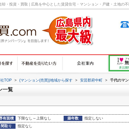
却・投資・買取 | 広島を中心とした賃貸住宅・マンション・戸建・土地の不動産
社TOP
>
(マンション(売買))地域から探す
>
安芸郡府中町
>
千代のマン
ン一覧
専有面積
下限なし～上限なし
築年数
指定しない
間取り
指定なし