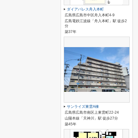
ダイアパレス舟入本町
広島県広島市中区舟入本町4-9
広島電鉄江波線「舟入本町」駅 徒歩2
分
築37年
サンライズ東雲A棟
広島県広島市南区上東雲町22-24
山陽本線「天神川」駅 徒歩27分
築45年