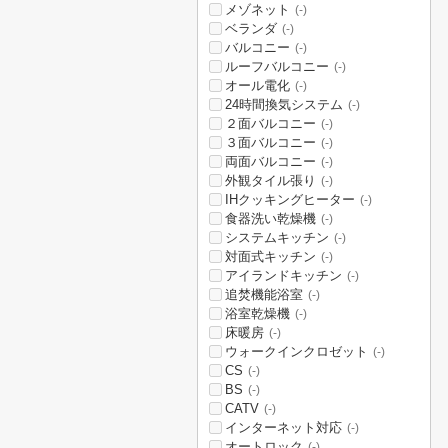
メゾネット
(-)
ベランダ
(-)
バルコニー
(-)
ルーフバルコニー
(-)
オール電化
(-)
24時間換気システム
(-)
２面バルコニー
(-)
３面バルコニー
(-)
両面バルコニー
(-)
外観タイル張り
(-)
IHクッキングヒーター
(-)
食器洗い乾燥機
(-)
システムキッチン
(-)
対面式キッチン
(-)
アイランドキッチン
(-)
追焚機能浴室
(-)
浴室乾燥機
(-)
床暖房
(-)
ウォークインクロゼット
(-)
CS
(-)
BS
(-)
CATV
(-)
インターネット対応
(-)
オートロック
(-)