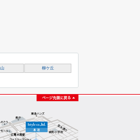
桃山
柳ケ丘