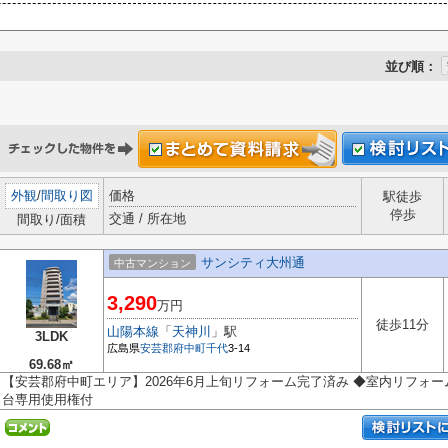
並び順：
外観
/
間取り図
価格
駅徒歩
停歩
交通 / 所在地
間取り/面積
サンシティ大州通
中古マンション
3,290
万円
徒歩11分
山陽本線
「
天神川
」駅
3LDK
広島県
安芸郡府中町
千代
3-14
69.68㎡
【安芸郡府中町エリア】2026年6月上旬リフォーム完了済み ◆室内リフォーム
台専用使用権付