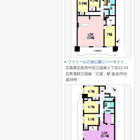
ファミール江波公園リバーサイド弐番館
広島県広島市中区江波南２丁目12-10
広島電鉄江波線「江波」駅 徒歩20分
築36年