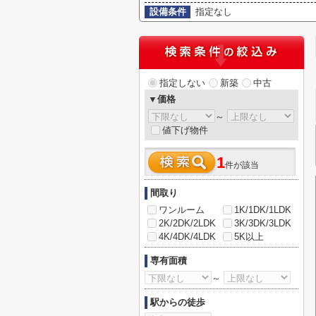
設備条件
指定なし
指定しない
新築
中古
▼価格
～
値下げ物件
1
件が該当
間取り
ワンルーム
1K/1DK/1LDK
2K/2DK/2LDK
3K/3DK/3LDK
4K/4DK/4LDK
5K以上
専有面積
～
駅からの徒歩