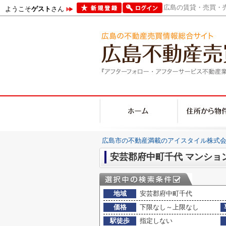
広島の賃貸・売買・売
ようこそ
ゲスト
さん
広島市の不動産満載のアイスタイル株式会
安芸郡府中町千代 マンショ
地域
安芸郡府中町千代
価格
下限なし～上限なし
駅徒歩
指定しない