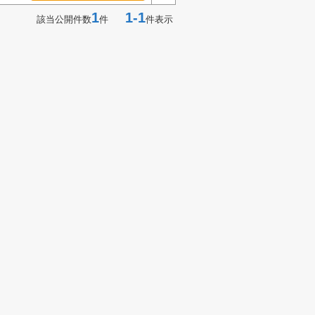
1
1-1
該当公開件数
件
件表示