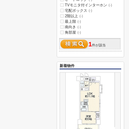
TVモニタ付インターホン
(-)
宅配ボックス
(-)
2階以上
(-)
最上階
(-)
南向き
(-)
角部屋
(-)
1
件が該当
新着物件