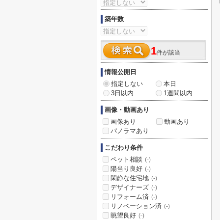
築年数
1
件が該当
情報公開日
指定しない
本日
3日以内
1週間以内
画像・動画あり
画像あり
動画あり
パノラマあり
こだわり条件
ペット相談
(-)
陽当り良好
(-)
閑静な住宅地
(-)
デザイナーズ
(-)
リフォーム済
(-)
リノベーション済
(-)
眺望良好
(-)