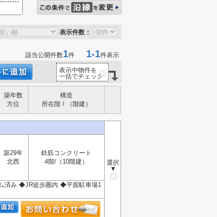
表示件数：
1
1-1
該当公開件数
件
件表示
表示中物件を
一括でチェック
築年数
構造
方位
所在階 / （階建）
築29年
鉄筋コンクリート
北西
4階/（10階建）
選択
▼
済み ◆JR徒歩圏内 ◆平面駐車場1