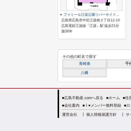
ファミール江波公園リバーサイド壱番館
広島県広島市中区江波南２丁目12-10
広島電鉄江波線「江波」駅 徒歩21分
築36年
その他の町名で探す
青崎東
千
八幡
■広島不動産.comへ戻る
■ホーム
■住
■会社案内
■ I ♥メンバー無料登録
■ロ
運営会社
個人情報保護方針
サ