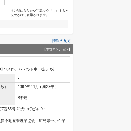
※ご覧になりたい写真をクリックすると
拡大されて表示されます。
情報の見方
【中古マンション】
町バス停」バス停下車 徒歩3分
-
年数）
1997年 11月 ( 築28年 )
8階建
7番35号 和光中町ビル 9Ｆ
賃貸不動産管理業協会、広島県中小企業