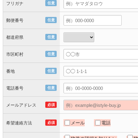
フリガナ
任意
郵便番号
任意
都道府県
任意
市区町村
任意
番地
任意
電話番号
任意
メールアドレス
必須
メール
電話
希望連絡方法
必須