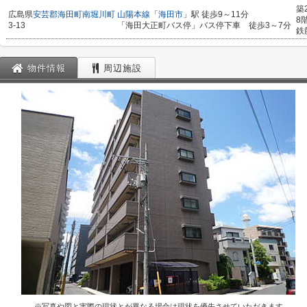
築
広島県
安芸郡海田町
南堀川町
山陽本線
「
海田市
」駅 徒歩9～11分
8
3-13
「海田大正町バス停」バス停下車 徒歩3～7分
鉄
物件情報
周辺施設
※写真や図と実際の現状とが異なる場合は現状を優先させていただきます