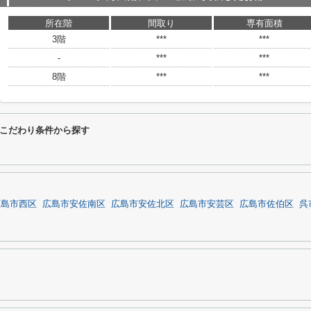
所在階
間取り
専有面積
3階
***
***
-
***
***
8階
***
***
こだわり条件から探す
広島市西区
広島市安佐南区
広島市安佐北区
広島市安芸区
広島市佐伯区
呉