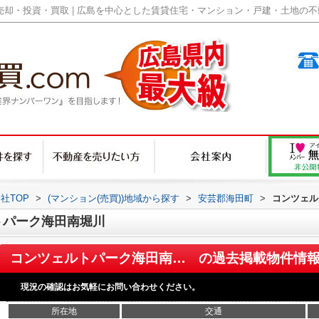
却・投資・買取 | 広島を中心とした賃貸住宅・マンション・戸建・土地の不動産
社TOP
>
(マンション(売買))地域から探す
>
安芸郡海田町
>
コンツェル
トパーク海田南堀川
コンツェルトパーク海田南堀川
の過去掲載物件情
現況の確認はお気軽にお問い合わせください。
所在地
交通