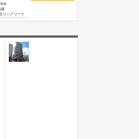
28年
階建
筋コンクリート