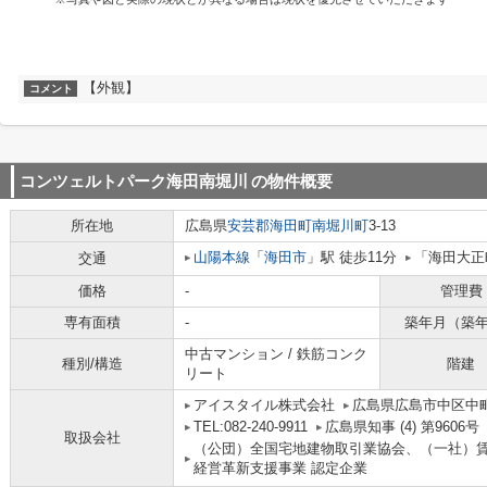
【外観】
コメント
コンツェルトパーク海田南堀川
の物件概要
所在地
広島県
安芸郡海田町
南堀川町
3-13
山陽本線
「
海田市
」駅 徒歩11分
「海田大正
交通
価格
-
管理費
専有面積
-
築年月（築
中古マンション / 鉄筋コンク
種別/構造
階建
リート
アイスタイル株式会社
広島県広島市中区中町
TEL:082-240-9911
広島県知事 (4) 第9606号
取扱会社
（公団）全国宅地建物取引業協会、（一社）
経営革新支援事業 認定企業