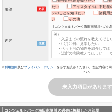
物件の詳細を知りたい
たい
アイスタイルに不動産
要望
必須
ンのことを知りたい
諸費用
い
その他
【コンツェルトパーク海田南堀川へのお
内容
任意
※
利用規約
及び
プライバシーポリシー
を必ずお読みください。左記内容に同
さい。
未入力項目がありま
コンツェルトパーク海田南堀川
の過去に掲載したお部屋