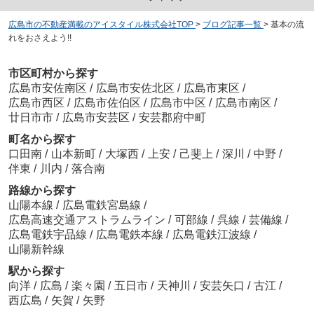
広島市の不動産満載のアイスタイル株式会社TOP
>
ブログ記事一覧
>
基本の流
れをおさえよう!!
市区町村から探す
広島市安佐南区
/
広島市安佐北区
/
広島市東区
/
広島市西区
/
広島市佐伯区
/
広島市中区
/
広島市南区
/
廿日市市
/
広島市安芸区
/
安芸郡府中町
町名から探す
口田南
/
山本新町
/
大塚西
/
上安
/
己斐上
/
深川
/
中野
/
伴東
/
川内
/
落合南
路線から探す
山陽本線
/
広島電鉄宮島線
/
広島高速交通アストラムライン
/
可部線
/
呉線
/
芸備線
/
広島電鉄宇品線
/
広島電鉄本線
/
広島電鉄江波線
/
山陽新幹線
駅から探す
向洋
/
広島
/
楽々園
/
五日市
/
天神川
/
安芸矢口
/
古江
/
西広島
/
矢賀
/
矢野