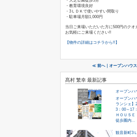
・大芝公園徒歩3分
・教育環境良好
・3ＬＤＫで使いやすい間取り
・駐車場月額1,000円
当日ご来場いただいた方に500円のク
お気軽にご来場ください!!
【物件の詳細はコチラから!!】
≪ 前へ｜オープンハウ
髙村 繁幸 最新記事
オープンハ
ランシェ】2
3：00～1
ＨＯＵＳＥ
徒歩圏内...
観音新町3