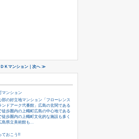
ＬＤＫマンション｜次へ ≫
町マンション
心部の好立地マンション「フローレンス
ランドアーク弐番館」広島の玄関である
で徒歩圏内の上幟町広島の中心地である
で徒歩圏内の上幟町文化的な施設も多く
島県立美術館も...
ておこう!!