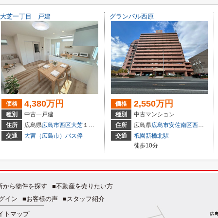
大芝一丁目 戸建
グランパル西原
4,380万円
2,550万円
価格
価格
種別
中古一戸建
種別
中古マンション
住所
広島県
広島市西区
大芝
１丁目
住所
広島県
広島市安佐南区
西原
１丁目
交通
大宮（広島市）バス停
交通
祇園新橋北駅
徒歩10分
所から物件を探す
■不動産を売りたい方
グイン
■お客様の声
■スタッフ紹介
イトマップ