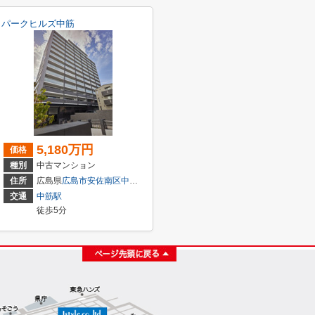
パークヒルズ中筋
5,180万円
価格
種別
中古マンション
22-13
住所
広島県
広島市安佐南区
中筋
１丁目1-8
交通
中筋駅
徒歩5分