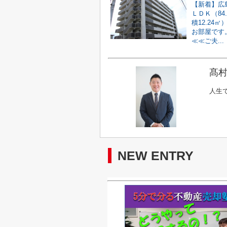
【新着】広
ＬＤＫ（84
積12.24
お部屋です
≪≪ご夫...
髙村
人生
NEW ENTRY