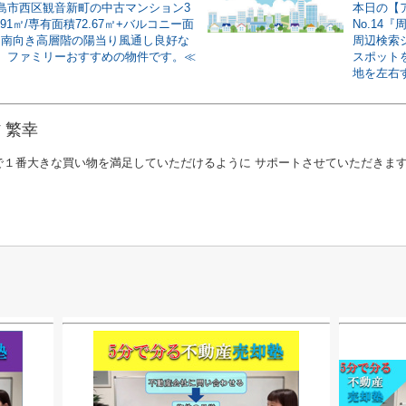
島市西区観音新町の中古マンション3
本日の【
.91㎡/専有面積72.67㎡+バルコニー面
No.14
㎡）南向き高層階の陽当り風通し良好な
周辺検索
。ファミリーおすすめの物件です。≪
スポット
地を左右す
 繁幸
で１番大きな買い物を満足していただけるように サポートさせていただきま