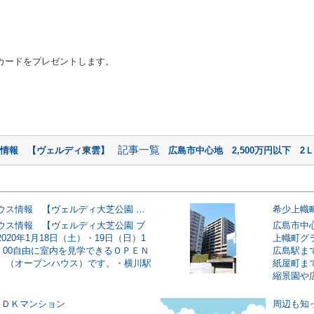
オカードをプレゼントします。
記事一覧
ス情報 【ヴェルディ東雲】
広島市中心地 2,500万円以下 2
オープンハウス情報 【ヴェルディ大芝公園 ブランシェ】
希少上幟
ウス情報 【ヴェルディ大芝公園 ブ
広島市中
020年1月18日（土）・19日（日）1
上幟町グ
7：00自由に室内を見学できるＯＰＥＮ
広島駅ま
 （オープンハウス）です。・横川駅
紙屋町ま
縮景園や広
ＬＤＫマンション
周辺も知っ