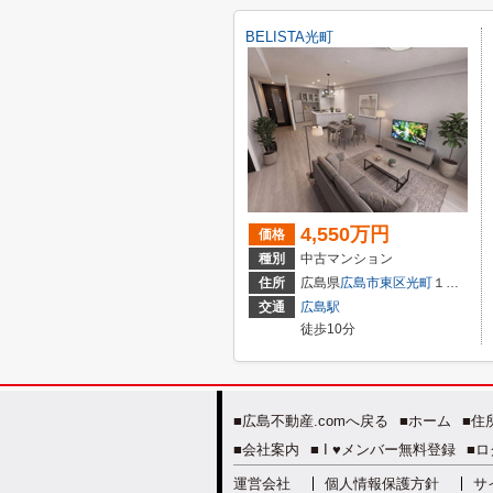
BELISTA光町
4,550万円
価格
種別
中古マンション
住所
広島県
広島市東区
光町
１丁目2-11
交通
広島駅
徒歩10分
■広島不動産.comへ戻る
■ホーム
■住
■会社案内
■ I ♥メンバー無料登録
■ロ
運営会社
個人情報保護方針
サ