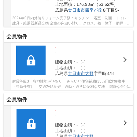
土地面積：176.93㎡（53.52坪）
広島県
廿日市市
四季が丘
８丁目5-
2024年9月内外装リフォーム完了済：キッチン・ 浴室・洗面・トイレ・
建具・給湯器新品交換 全室の床追い貼り、クロス、襖・障子・網戸・畳
交換、 壁吹付、玄関新品、庭掃除、駐車場、...
会員物件
-
-
-
建物面積：-（-）
土地面積：-（-）
広島県
廿日市市
大野
字早時378-
耐震等級3 省ｴﾈ性能ﾗﾍﾞﾙあり みらいｴｺ住宅補助(35万円)対象物件
（諸条件有） 交通ｱｸｾｽ良好 通勤・通学に便利な立地 閑静な住宅
街 安心のｵｰﾙ電化住宅 ﾙｰﾌﾊﾞﾙｺﾆｰ除外面積：98...
会員物件
-
-
-
建物面積：-（-）
土地面積：-（-）
広島県
廿日市市
大野