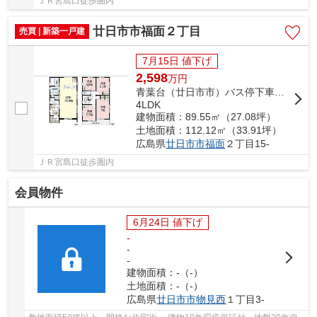
ＪＲ宮島口徒歩圏内
廿日市市福面２丁目
売買 | 新築一戸建
7月15日 値下げ
2,598
万
円
青葉台（廿日市市）バス停下車 徒歩4分
4LDK
建物面積：89.55㎡（27.08坪）
土地面積：112.12㎡（33.91坪）
広島県
廿日市市
福面
２丁目15-
ＪＲ宮島口徒歩圏内
会員物件
6月24日 値下げ
-
-
-
建物面積：-（-）
土地面積：-（-）
広島県
廿日市市
物見西
１丁目3-