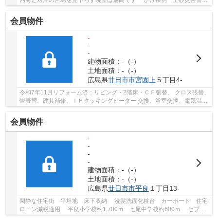
内海と対岸の宮島を見下ろす眺望は最高です がけ条例 土砂災害警戒
区域 宅地造成工事規制区域 既存擁壁の...
会員物件
-
-
-
建物面積：-（-）
土地面積：-（-）
広島県
廿日市市
宮園上
５丁目4-
令和7年11月リフォーム済：リビング・2階床・ＣＦ張替、 クロス張替、
畳表替、建具補修、ＩＨクッキングヒーター 交換、浴室交換、電気温水
器交換(予定)、洗面台交換、 防水パン設置、...
会員物件
-
-
-
-
建物面積：-（-）
土地面積：-（-）
広島県
廿日市市
平良
１丁目13-
閑静な住宅街 平坦地 床下収納 洗髪洗面化粧台 カーポート 住宅
ローン減税適用 平良小学校約1,700ｍ 七尾中学校約600ｍ セブン
イレブン廿日市平良1丁目店約350ｍ フジ廿...