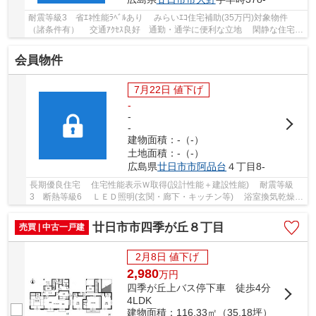
耐震等級3 省ｴﾈ性能ﾗﾍﾞﾙあり みらいｴｺ住宅補助(35万円)対象物件
（諸条件有） 交通ｱｸｾｽ良好 通勤・通学に便利な立地 閑静な住宅
街 安心のｵｰﾙ電化住宅 ﾙｰﾌﾊﾞﾙｺﾆｰ除外面積：95...
会員物件
7月22日 値下げ
-
-
-
建物面積：-（-）
土地面積：-（-）
広島県
廿日市市
阿品台
４丁目8-
長期優良住宅 住宅性能表示Ｗ取得(設計性能＋建設性能) 耐震等級
3 断熱等級6 ＬＥＤ照明(玄関・廊下・キッチン等) 浴室換気乾燥
機 宅配ＢＯＸ完備 定期点検実施
廿日市市四季が丘８丁目
売買 | 中古一戸建
2月8日 値下げ
2,980
万
円
四季が丘上バス停下車 徒歩4分
4LDK
建物面積：116.33㎡（35.18坪）