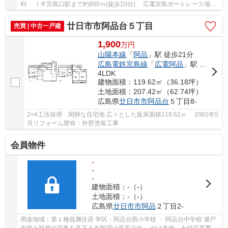
利 ＪＲ宮島口駅まで約800ｍ(徒歩10分) 広電宮島ボートレース場電
停まで約750ｍ(徒歩10分) カーポート付で駐車...
廿日市市阿品台５丁目
売買 | 中古一戸建
1,900
万
円
山陽本線
「
阿品
」駅 徒歩21分
広島電鉄宮島線
「
広電阿品
」駅 徒歩24分
4LDK
建物面積：119.62㎡（36.18坪）
土地面積：207.42㎡（62.74坪）
広島県
廿日市市
阿品台
５丁目8-
2×4工法採用 閑静な住宅地 広々とした延床面積119.62㎡ 2001年5
月リフォーム歴有：外壁塗装工事
会員物件
-
-
-
建物面積：-（-）
土地面積：-（-）
広島県
廿日市市
阿品
２丁目2-
用途地域：第１種低層住居 学区：阿品台西小学校 ・ 阿品台中学校 瀬戸