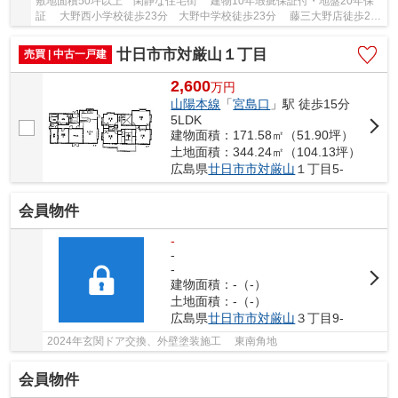
敷地面積50坪以上 閑静な住宅街 建物10年瑕疵保証付・地盤20年保
証 大野西小学校徒歩23分 大野中学校徒歩23分 藤三大野店徒歩24
分 ウォンツ大野店徒歩17分 物見第１公園徒...
廿日市市対厳山１丁目
売買 | 中古一戸建
2,600
万
円
山陽本線
「
宮島口
」駅 徒歩15分
5LDK
建物面積：171.58㎡（51.90坪）
土地面積：344.24㎡（104.13坪）
広島県
廿日市市
対厳山
１丁目5-
会員物件
-
-
-
建物面積：-（-）
土地面積：-（-）
広島県
廿日市市
対厳山
３丁目9-
2024年玄関ドア交換、外壁塗装施工 東南角地
会員物件