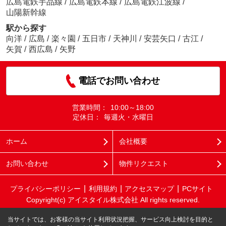
広島電鉄宇品線
/
広島電鉄本線
/
広島電鉄江波線
/
山陽新幹線
駅から探す
向洋
/
広島
/
楽々園
/
五日市
/
天神川
/
安芸矢口
/
古江
/
矢賀
/
西広島
/
矢野
電話でお問い合わせ
営業時間：
10:00～18:00
定休日：
毎週火・水曜日
ホーム
会社概要
お問い合わせ
物件リクエスト
プライバシーポリシー
利用規約
アクセスマップ
PCサイト
Copyright(c) アイスタイル株式会社 All rights reserved.
当サイトでは、お客様の当サイト利用状況把握、サービス向上検討を目的と