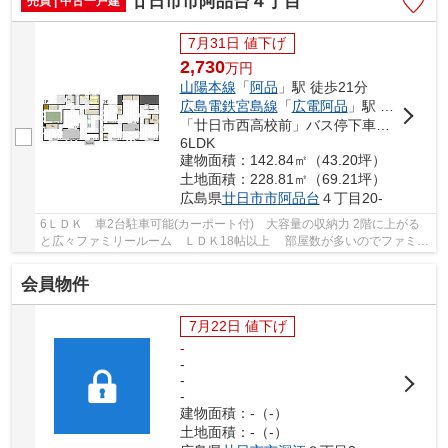
廿日市市阿品台４丁目
売買 | 中古一戸建
7月31日 値下げ
2,730
万
円
山陽本線
「
阿品
」駅 徒歩21分
広島電鉄宮島線
「
広電阿品
」駅 徒歩24分
「廿日市西高校前」バス停下車 徒歩3分
6LDK
建物面積：142.84㎡（43.20坪）
土地面積：228.81㎡（69.21坪）
広島県
廿日市市
阿品台
４丁目20-
6ＬＤＫ 車2台駐車可能(カーポート付) 大容量の収納力 2階に上がる
と広々ファミリールーム ＬＤＫ18帖以上 部屋数が多いのでファミリ
ーに最適 浴室乾燥機 浴室1坪以上 南面バ...
会員物件
7月22日 値下げ
-
-
-
-
建物面積：-（-）
土地面積：-（-）