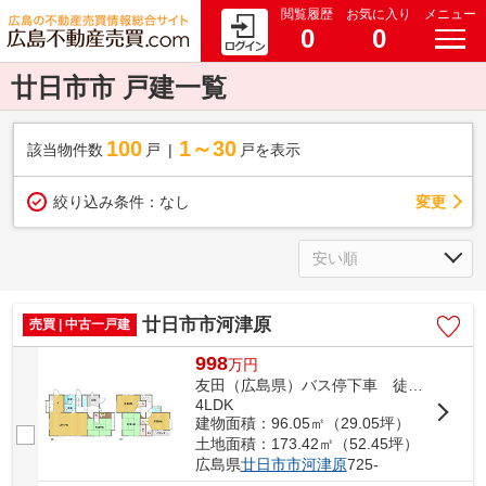
閲覧履歴
お気に入り
メニュー
0
0
廿日市市 戸建一覧
100
1～30
該当物件数
戸
戸を表示
変更
絞り込み条件：
なし
廿日市市河津原
売買 | 中古一戸建
998
万
円
友田（広島県）バス停下車 徒歩5分
4LDK
建物面積：96.05㎡（29.05坪）
土地面積：173.42㎡（52.45坪）
広島県
廿日市市
河津原
725-