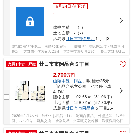
6月24日 値下げ
-
-
-
建物面積：-（-）
土地面積：-（-）
広島県
廿日市市
物見西
１丁目3-
敷地面積50坪以上 閑静な住宅街 建物10年瑕疵保証付・地盤20年
保証 大野西小学校徒歩23分 大野中学校徒歩23分 藤三大野店徒歩
24分 ウォンツ大野店徒歩17分 物見第１公園...
廿日市市阿品台５丁目
売買 | 中古一戸建
2,700
万
円
山陽本線
「
阿品
」駅 徒歩25分
「阿品台第六公園」バス停下車 徒歩2分
4LDK
建物面積：102.68㎡（31.06坪）
土地面積：189.22㎡（57.23坪）
広島県
廿日市市
阿品台
５丁目25-
2026年1月ﾘﾌｫｰﾑ：ｷｯﾁﾝ・お風呂・ﾄｲﾚ・洗面台新品、 外壁塗装、ｸﾛｽ張
替、ﾌﾛｱﾀｲﾙ貼、建具交換 食器洗機 浴室暖房乾燥機 洗髪洗面化粧
台 洗浄便座 追焚給湯 ﾓﾆﾀｰ付ｲﾝﾀｰﾎﾝ 各居室...