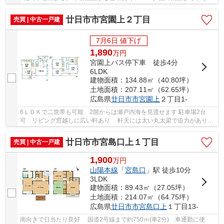
3分
廿日市市宮園上２丁目
売買 | 中古一戸建
7月6日 値下げ
1,890
万
円
宮園上バス停下車 徒歩4分
6LDK
建物面積：134.88㎡（40.80坪）
土地面積：207.11㎡（62.65坪）
広島県
廿日市市
宮園上
２丁目1-
6ＬＤＫで二世帯も可能 2階からは瀬戸内海を見渡せます 駐車場2台
可 リビング窓越しに広い軒あり 軒天には太い丸太梁で迫力がありま
す 和室には床の間や掘りごたつ有 南東向き...
廿日市市宮島口上１丁目
売買 | 中古一戸建
1,900
万
円
山陽本線
「
宮島口
」駅 徒歩10分
3LDK
建物面積：89.43㎡（27.05坪）
土地面積：214.07㎡（64.75坪）
広島県
廿日市市
宮島口上
１丁目13-
南向きで日当たり良好 国道2号線まで約750ｍ(車2分) 車通勤に便