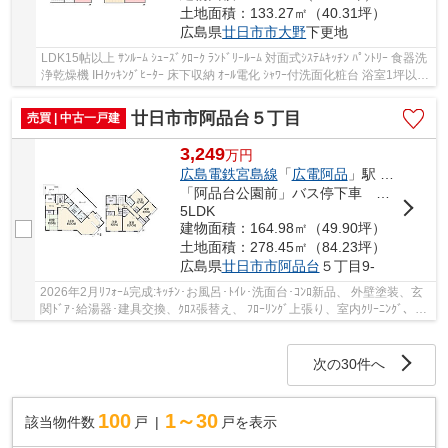
土地面積：133.27㎡（40.31坪）
広島県
廿日市市
大野
下更地
LDK15帖以上 ｻﾝﾙｰﾑ ｼｭｰｽﾞｸﾛｰｸ ﾗﾝﾄﾞﾘｰﾙｰﾑ 対面式ｼｽﾃﾑｷｯﾁﾝ ﾊﾟﾝﾄﾘｰ 食器洗
浄乾燥機 IHｸｯｷﾝｸﾞﾋｰﾀｰ 床下収納 ｵｰﾙ電化 ｼｬﾜｰ付洗面化粧台 浴室1坪以上
TVﾓﾆﾀｰ付ｲﾝﾀｰﾎﾝ ｴｺｷｭｰﾄ 大野東小学校徒...
廿日市市阿品台５丁目
売買 | 中古一戸建
3,249
万
円
広島電鉄宮島線
「
広電阿品
」駅 徒歩22分
「阿品台公園前」バス停下車 徒歩3分
5LDK
建物面積：164.98㎡（49.90坪）
土地面積：278.45㎡（84.23坪）
広島県
廿日市市
阿品台
５丁目9-
2026年2月ﾘﾌｫｰﾑ完成:ｷｯﾁﾝ･お風呂･ﾄｲﾚ･洗面台･ｺﾝﾛ新品、 外壁塗装、玄
関ﾄﾞｱ･給湯器･建具交換、ｸﾛｽ張替え、 ﾌﾛｰﾘﾝｸﾞ上張り、室内ｸﾘｰﾆﾝｸﾞ、白
蟻点検 角地で陽当り良好な積水ﾊｳｽ施工の再...
次の30件へ
100
1～30
該当物件数
戸
戸を表示