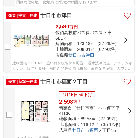
閑静な住宅地 敷地内に2階建の物置があります
廿日市市津田
売買 | 中古一戸建
2,580
万
円
佐伯高校前バス停バス停下車 徒歩2分
5LDK
建物面積：123.19㎡（37.26坪）
土地面積：208.01㎡（62.92坪）
広島県
廿日市市
津田
建物面積123.19㎡ 追い焚き機能付き風呂 温水洗浄便座 システムキ
ッチン 陽当り良好 南向き 洗髪洗面化粧台 閑静な住宅街 カウンタ
ーキッチン ウォークインクローゼット キ...
廿日市市福面２丁目
売買 | 新築一戸建
7月15日 値下げ
2,598
万
円
青葉台（廿日市市）バス停下車 徒歩4分
4LDK
建物面積：89.58㎡（27.09坪）
土地面積：116.12㎡（35.12坪）
広島県
廿日市市
福面
２丁目15-