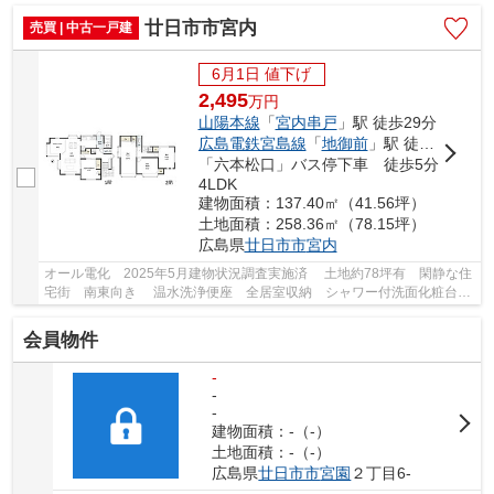
廿日市市宮内
売買 | 中古一戸建
6月1日 値下げ
2,495
万
円
山陽本線
「
宮内串戸
」駅 徒歩29分
広島電鉄宮島線
「
地御前
」駅 徒歩25分
「六本松口」バス停下車 徒歩5分
4LDK
建物面積：137.40㎡（41.56坪）
土地面積：258.36㎡（78.15坪）
広島県
廿日市市
宮内
オール電化 2025年5月建物状況調査実施済 土地約78坪有 閑静な住
宅街 南東向き 温水洗浄便座 全居室収納 シャワー付洗面化粧台
ＩＨクッキングヒーター 食器洗浄乾燥機 ...
会員物件
-
-
-
建物面積：-（-）
土地面積：-（-）
広島県
廿日市市
宮園
２丁目6-