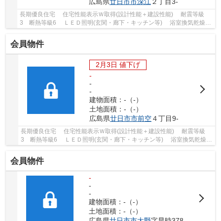
広島県
廿日市市
深江
２丁目3-
長期優良住宅 住宅性能表示Ｗ取得(設計性能＋建設性能) 耐震等級
3 断熱等級6 ＬＥＤ照明(玄関・廊下・キッチン等) 浴室換気乾燥
機 宅配ＢＯＸ完備 定期点検実施 対面キッ...
会員物件
2月3日 値下げ
-
-
-
建物面積：-（-）
土地面積：-（-）
広島県
廿日市市
前空
４丁目9-
長期優良住宅 住宅性能表示Ｗ取得(設計性能＋建設性能) 耐震等級
3 断熱等級6 ＬＥＤ照明(玄関・廊下・キッチン等) 浴室換気乾燥
機 宅配ＢＯＸ完備 定期点検実施
会員物件
-
-
-
建物面積：-（-）
土地面積：-（-）
広島県
廿日市市
大野
字早時378-