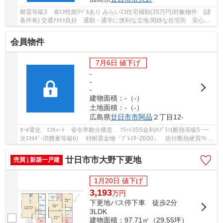
耐震等級3 省ｴﾈ性能ﾗﾍﾞﾙあり みらいｴｺ住宅補助(35万円)対象物件 (諸
条件有) 交通ｱｸｾｽ良好 通勤・通学に便利な立地 閑静な住宅街 安心のｵ
ｰﾙ電化住宅 ﾙｰﾌﾊﾞﾙｺﾆｰ除外面積：98.82㎡ ...
会員物件
7月6日 値下げ
-
-
-
建物面積：-（-）
土地面積：-（-）
広島県
廿日市市
阿品
２丁目12-
ｵｰﾙ電化 ｴｺｷｭｰﾄ 省令準耐火構造 ﾌﾗｯﾄ35S金利Aﾌﾟﾗﾝ(断熱等級5･一
次ｴﾈﾙｷﾞ-消費量等級6) ﾈｵ耐震金物「ﾌﾞﾚｽﾀｰZ600」 吹付断熱硬質ｳﾚﾀﾝ
ﾌｫｰﾑ ｱﾙﾐ樹脂複合ｻｯｼ＋Low-Eﾍﾟｱｶﾞﾗｽ 省ｴﾈ...
廿日市市大野下更地
売買 | 新築一戸建
1月20日 値下げ
3,193
万
円
下更地バス停下車 徒歩2分
3LDK
建物面積：97.71㎡（29.55坪）