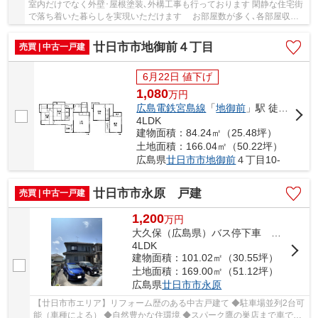
室内だけでなく外壁･屋根塗装､外構工事も行っております 閑静な住宅街
で落ち着いた暮らしを実現いただけます お部屋数が多く､各部屋収納
もしっかりあります 敷地裏にお庭もあり､ｶﾞ...
廿日市市地御前４丁目
売買 | 中古一戸建
6月22日 値下げ
1,080
万
円
広島電鉄宮島線
「
地御前
」駅 徒歩14分
4LDK
建物面積：84.24㎡（25.48坪）
土地面積：166.04㎡（50.22坪）
広島県
廿日市市
地御前
４丁目10-
廿日市市永原 戸建
売買 | 中古一戸建
1,200
万
円
大久保（広島県）バス停下車 徒歩3分
4LDK
建物面積：101.02㎡（30.55坪）
土地面積：169.00㎡（51.12坪）
広島県
廿日市市
永原
【廿日市市エリア】リフォーム歴のある中古戸建て ◆駐車場並列2台可
能（車種による） ◆自然豊かな住環境 ◆スパーク鷹の巣店まで車で約