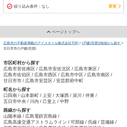
変更
絞り込み条件：
なし
ページトップへ
広島市の不動産満載のアイスタイル株式会社TOP
>
(戸建(売買))地域から探す
>
廿日市市の戸建(売買)
市区町村から探す
広島市安佐南区
/
広島市安佐北区
/
広島市東区
/
広島市佐伯区
/
広島市西区
/
広島市中区
/
広島市南区
/
廿日市市
/
広島市安芸区
/
安芸郡府中町
町名から探す
口田南
/
山本新町
/
上安
/
大塚西
/
深川
/
伴東
/
五日市中央
/
川内
/
己斐上
/
中野
路線から探す
山陽本線
/
広島電鉄宮島線
/
広島高速交通アストラムライン
/
可部線
/
呉線
/
芸備線
/