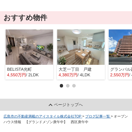
おすすめ物件
BELISTA光町
大芝一丁目 戸建
グランパル
4,550万円
/ 2LDK
4,380万円
/ 4LDK
2,550万円
/
ページトップへ
広島市の不動産満載のアイスタイル株式会社TOP
>
ブログ記事一覧
>
オープン
ハウス情報 【グランドメゾン庚午中】 西区庚午中