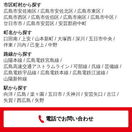
市区町村から探す
広島市安佐南区
/
広島市安佐北区
/
広島市東区
/
広島市西区
/
広島市佐伯区
/
広島市南区
/
広島市中区
/
廿日市市
/
広島市安芸区
/
安芸郡府中町
町名から探す
口田南
/
上安
/
山本新町
/
大塚西
/
深川
/
五日市中央
/
伴東
/
川内
/
己斐上
/
中野
路線から探す
山陽本線
/
広島電鉄宮島線
/
広島高速交通アストラムライン
/
可部線
/
呉線
/
芸備線
/
広島電鉄宇品線
/
広島電鉄本線
/
広島電鉄江波線
/
山陽新幹線
駅から探す
向洋
/
広島
/
楽々園
/
五日市
/
天神川
/
安芸矢口
/
古江
/
矢賀
/
西広島
/
矢野
電話でお問い合わせ