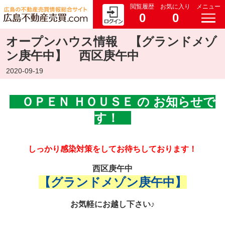
閲覧履歴
お気に入り
メニュー
0
0
オープンハウス情報 【グランドメゾ
ン庚午中】 西区庚午中
2020-09-19
ＯＰＥＮ ＨＯＵＳＥ の お知らせで
す！
しっかり感染対策をしてお待ちしております！
西区庚午中
【グランドメゾン庚午中】
お気軽にお越し下さい♪