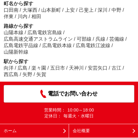
町名から探す
口田南
/
大塚西
/
山本新町
/
上安
/
己斐上
/
深川
/
中野
/
伴東
/
川内
/
相田
路線から探す
山陽本線
/
広島電鉄宮島線
/
広島高速交通アストラムライン
/
可部線
/
呉線
/
芸備線
/
広島電鉄宇品線
/
広島電鉄本線
/
広島電鉄江波線
/
山陽新幹線
駅から探す
向洋
/
広島
/
楽々園
/
五日市
/
天神川
/
安芸矢口
/
古江
/
西広島
/
矢野
/
矢賀
電話でお問い合わせ
営業時間：
10:00～18:00
定休日：
毎週火・水曜日
ホーム
会社概要