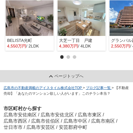
BELISTA光町
大芝一丁目 戸建
グランパル
4,550万円
/ 2LDK
4,380万円
/ 4LDK
2,550万円
/
ページトップへ
広島市の不動産満載のアイスタイル株式会社TOP
>
ブログ記事一覧
>
【不動産
売却】「あなたのマンション欲しい人がいます」このチラシ本当？
市区町村から探す
広島市安佐南区
/
広島市安佐北区
/
広島市東区
/
広島市西区
/
広島市佐伯区
/
広島市中区
/
広島市南区
/
廿日市市
/
広島市安芸区
/
安芸郡府中町