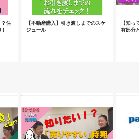
！？住
【不動産購入】引き渡しまでのスケ
【知っ
却！
ジュール
有部分