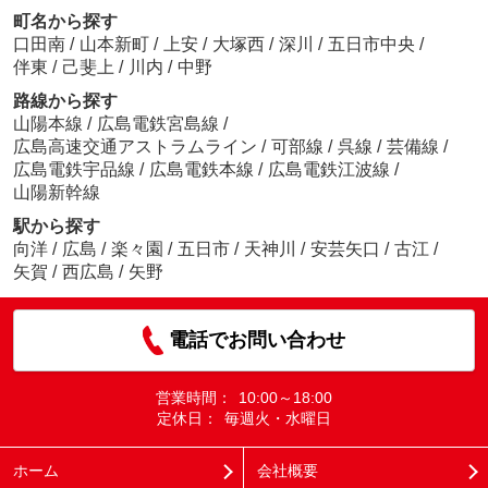
町名から探す
口田南
/
山本新町
/
上安
/
大塚西
/
深川
/
五日市中央
/
伴東
/
己斐上
/
川内
/
中野
路線から探す
山陽本線
/
広島電鉄宮島線
/
広島高速交通アストラムライン
/
可部線
/
呉線
/
芸備線
/
広島電鉄宇品線
/
広島電鉄本線
/
広島電鉄江波線
/
山陽新幹線
駅から探す
向洋
/
広島
/
楽々園
/
五日市
/
天神川
/
安芸矢口
/
古江
/
矢賀
/
西広島
/
矢野
電話でお問い合わせ
営業時間：
10:00～18:00
定休日：
毎週火・水曜日
ホーム
会社概要