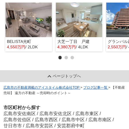
BELISTA光町
大芝一丁目 戸建
グランパル
4,550万円
/ 2LDK
4,380万円
/ 4LDK
2,550万円
/
ページトップへ
広島市の不動産満載のアイスタイル株式会社TOP
>
ブログ記事一覧
>
【不動産
売却】 遠方の不動産 ～売却時のポイント～
市区町村から探す
広島市安佐南区
/
広島市安佐北区
/
広島市東区
/
広島市佐伯区
/
広島市西区
/
広島市中区
/
広島市南区
/
廿日市市
/
広島市安芸区
/
安芸郡府中町