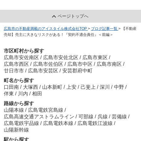
ページトップへ
広島市の不動産満載のアイスタイル株式会社TOP
>
ブログ記事一覧
>
【不動産
売却】売主に大きなリスクがある！『契約不適合責任』＜前編＞
市区町村から探す
広島市安佐南区
/
広島市安佐北区
/
広島市東区
/
広島市西区
/
広島市佐伯区
/
広島市中区
/
広島市南区
/
廿日市市
/
広島市安芸区
/
安芸郡府中町
町名から探す
口田南
/
大塚西
/
山本新町
/
上安
/
己斐上
/
深川
/
中野
/
伴東
/
川内
/
相田
路線から探す
山陽本線
/
広島電鉄宮島線
/
広島高速交通アストラムライン
/
可部線
/
呉線
/
芸備線
/
広島電鉄宇品線
/
広島電鉄本線
/
広島電鉄江波線
/
山陽新幹線
駅から探す