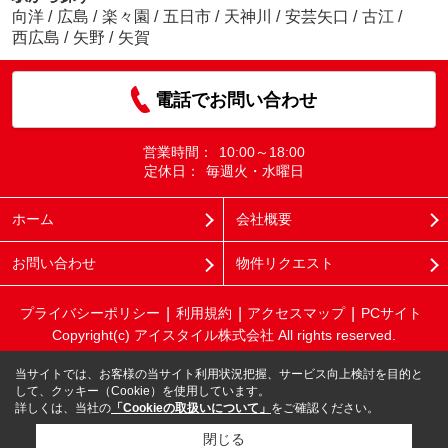
向洋
/
広島
/
楽々園
/
五日市
/
天神川
/
安芸矢口
/
古江
/
西広島
/
矢野
/
矢賀
電話でお問い合わせ
営業時間：
10:00～18:00
定休日：
毎週火・水曜日
ホーム
会社概要
お問い合わせ
物件リクエスト
プライバシーポリシー
利用規約
アクセスマップ
PCサイト
Copyright(c) アイスタイル株式会社 All rights reserved.
当サイトでは、お客様の当サイト利用状況把握、サービス向上検討を目的と
して、クッキー（Cookie）を使用しています。
詳しくは、当社の
「Cookieの取扱いについて」
をご確認ください。
閉じる