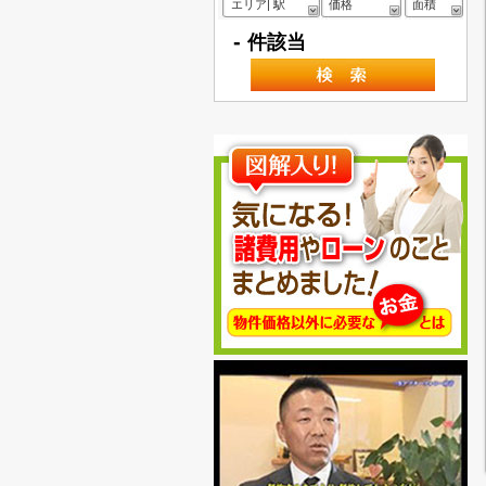
エリア| 駅
価格
面積
-
件該当