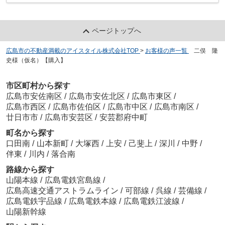
ページトップへ
広島市の不動産満載のアイスタイル株式会社TOP
>
お客様の声一覧
>
二俣 隆
史様（仮名）【購入】
市区町村から探す
広島市安佐南区
/
広島市安佐北区
/
広島市東区
/
広島市西区
/
広島市佐伯区
/
広島市中区
/
広島市南区
/
廿日市市
/
広島市安芸区
/
安芸郡府中町
町名から探す
口田南
/
山本新町
/
大塚西
/
上安
/
己斐上
/
深川
/
中野
/
伴東
/
川内
/
落合南
路線から探す
山陽本線
/
広島電鉄宮島線
/
広島高速交通アストラムライン
/
可部線
/
呉線
/
芸備線
/
広島電鉄宇品線
/
広島電鉄本線
/
広島電鉄江波線
/
山陽新幹線