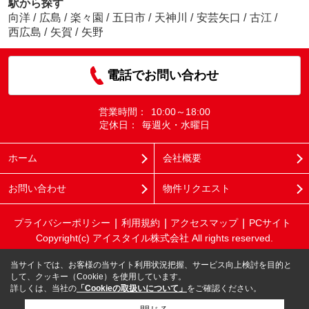
駅から探す
向洋
/
広島
/
楽々園
/
五日市
/
天神川
/
安芸矢口
/
古江
/
西広島
/
矢賀
/
矢野
電話でお問い合わせ
営業時間：
10:00～18:00
定休日：
毎週火・水曜日
ホーム
会社概要
お問い合わせ
物件リクエスト
プライバシーポリシー
利用規約
アクセスマップ
PCサイト
Copyright(c) アイスタイル株式会社 All rights reserved.
当サイトでは、お客様の当サイト利用状況把握、サービス向上検討を目的と
して、クッキー（Cookie）を使用しています。
詳しくは、当社の
「Cookieの取扱いについて」
をご確認ください。