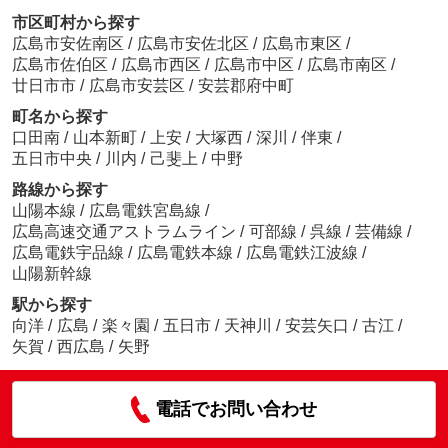
市区町村から探す
広島市安佐南区
/
広島市安佐北区
/
広島市東区
/
広島市佐伯区
/
広島市西区
/
広島市中区
/
広島市南区
/
廿日市市
/
広島市安芸区
/
安芸郡府中町
町名から探す
口田南
/
山本新町
/
上安
/
大塚西
/
深川
/
伴東
/
五日市中央
/
川内
/
己斐上
/
中野
路線から探す
山陽本線
/
広島電鉄宮島線
/
広島高速交通アストラムライン
/
可部線
/
呉線
/
芸備線
/
広島電鉄宇品線
/
広島電鉄本線
/
広島電鉄江波線
/
山陽新幹線
駅から探す
向洋
/
広島
/
楽々園
/
五日市
/
天神川
/
安芸矢口
/
古江
/
矢賀
/
西広島
/
矢野
電話でお問い合わせ