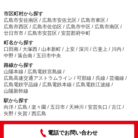
市区町村から探す
広島市安佐南区
/
広島市安佐北区
/
広島市東区
/
広島市西区
/
広島市佐伯区
/
広島市中区
/
広島市南区
/
廿日市市
/
広島市安芸区
/
安芸郡府中町
町名から探す
口田南
/
大塚西
/
山本新町
/
上安
/
深川
/
己斐上
/
川内
/
中野
/
落合南
/
五日市中央
路線から探す
山陽本線
/
広島電鉄宮島線
/
広島高速交通アストラムライン
/
可部線
/
呉線
/
芸備線
/
広島電鉄宇品線
/
広島電鉄本線
/
広島電鉄江波線
/
山陽新幹線
駅から探す
向洋
/
広島
/
楽々園
/
五日市
/
天神川
/
安芸矢口
/
古江
/
矢野
/
矢賀
/
西広島
電話でお問い合わせ