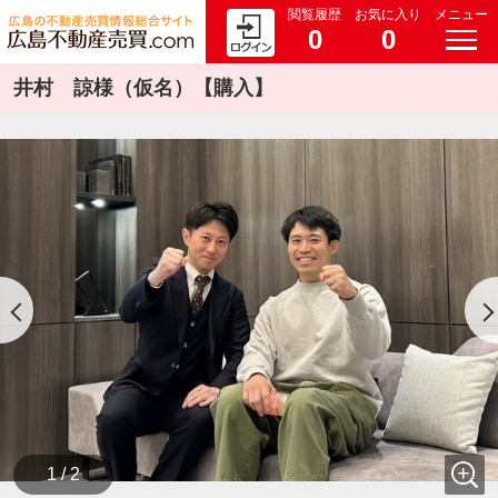
閲覧履歴
お気に入り
メニュー
0
0
井村 諒様（仮名）【購入】
1 / 2