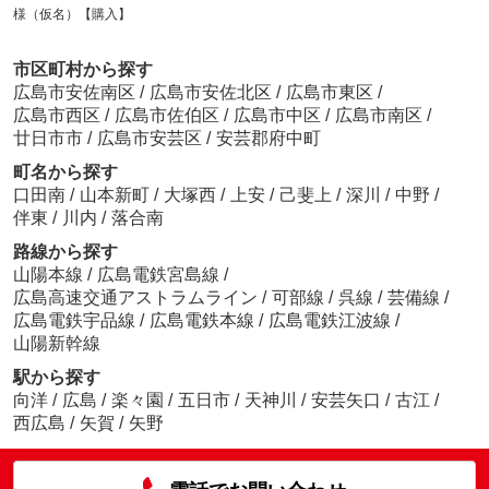
様（仮名）【購入】
市区町村から探す
広島市安佐南区
/
広島市安佐北区
/
広島市東区
/
広島市西区
/
広島市佐伯区
/
広島市中区
/
広島市南区
/
廿日市市
/
広島市安芸区
/
安芸郡府中町
町名から探す
口田南
/
山本新町
/
大塚西
/
上安
/
己斐上
/
深川
/
中野
/
伴東
/
川内
/
落合南
路線から探す
山陽本線
/
広島電鉄宮島線
/
広島高速交通アストラムライン
/
可部線
/
呉線
/
芸備線
/
広島電鉄宇品線
/
広島電鉄本線
/
広島電鉄江波線
/
山陽新幹線
駅から探す
向洋
/
広島
/
楽々園
/
五日市
/
天神川
/
安芸矢口
/
古江
/
西広島
/
矢賀
/
矢野