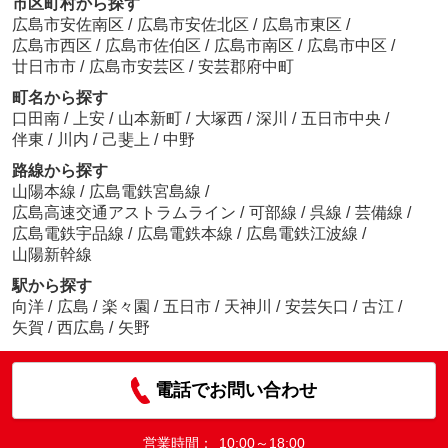
市区町村から探す
広島市安佐南区
/
広島市安佐北区
/
広島市東区
/
広島市西区
/
広島市佐伯区
/
広島市南区
/
広島市中区
/
廿日市市
/
広島市安芸区
/
安芸郡府中町
町名から探す
口田南
/
上安
/
山本新町
/
大塚西
/
深川
/
五日市中央
/
伴東
/
川内
/
己斐上
/
中野
路線から探す
山陽本線
/
広島電鉄宮島線
/
広島高速交通アストラムライン
/
可部線
/
呉線
/
芸備線
/
広島電鉄宇品線
/
広島電鉄本線
/
広島電鉄江波線
/
山陽新幹線
駅から探す
向洋
/
広島
/
楽々園
/
五日市
/
天神川
/
安芸矢口
/
古江
/
矢賀
/
西広島
/
矢野
電話でお問い合わせ
営業時間：
10:00～18:00