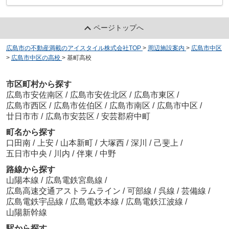
ページトップへ
広島市の不動産満載のアイスタイル株式会社TOP
>
周辺施設案内
>
広島市中区
>
広島市中区の高校
>
基町高校
市区町村から探す
広島市安佐南区
/
広島市安佐北区
/
広島市東区
/
広島市西区
/
広島市佐伯区
/
広島市南区
/
広島市中区
/
廿日市市
/
広島市安芸区
/
安芸郡府中町
町名から探す
口田南
/
上安
/
山本新町
/
大塚西
/
深川
/
己斐上
/
五日市中央
/
川内
/
伴東
/
中野
路線から探す
山陽本線
/
広島電鉄宮島線
/
広島高速交通アストラムライン
/
可部線
/
呉線
/
芸備線
/
広島電鉄宇品線
/
広島電鉄本線
/
広島電鉄江波線
/
山陽新幹線
駅から探す