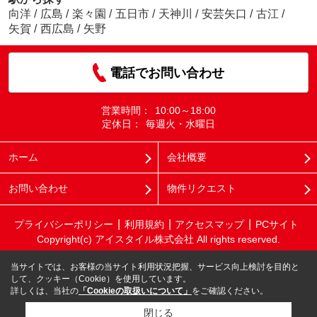
向洋
/
広島
/
楽々園
/
五日市
/
天神川
/
安芸矢口
/
古江
/
矢賀
/
西広島
/
矢野
電話でお問い合わせ
営業時間：
10:00～18:00
定休日：
毎週火・水曜日
ホーム
会社概要
お問い合わせ
物件リクエスト
プライバシーポリシー
利用規約
アクセスマップ
PCサイト
Copyright(c) アイスタイル株式会社 All rights reserved.
当サイトでは、お客様の当サイト利用状況把握、サービス向上検討を目的と
して、クッキー（Cookie）を使用しています。
詳しくは、当社の
「Cookieの取扱いについて」
をご確認ください。
閉じる