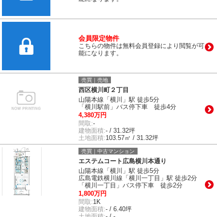
会員限定物件
こちらの物件は無料会員登録により閲覧が可
能になります。
売買｜売地
西区横川町２丁目
山陽本線「横川」駅 徒歩5分
「横川駅前」バス停下車 徒歩4分
4,380万円
間取:
-
建物面積:
- / 31.32坪
土地面積:
103.57㎡ / 31.32坪
売買｜中古マンション
エステムコート広島横川本通り
山陽本線「横川」駅 徒歩5分
広島電鉄横川線「横川一丁目」駅 徒歩2分
「横川一丁目」バス停下車 徒歩2分
1,800万円
間取:
1K
建物面積:
- / 6.40坪
土地面積:
- / -