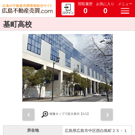
閲覧履歴
お気に入り
メニュー
0
0
基町高校
前
次
画像タップで拡大表示【
1
/1】
所在地
広島県広島市中区西白島町２５－１