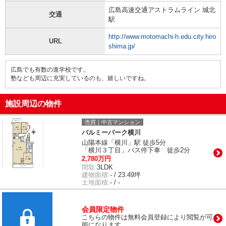
広島高速交通アストラムライン 城北
交通
駅
http://www.motomachi-h.edu.city.hiro
URL
shima.jp/
広島でも有数の進学校です。
塾なども周辺に充実しているのも、嬉しいですね。
施設周辺の物件
売買｜中古マンション
バルミーパーク横川
山陽本線「横川」駅 徒歩5分
「横川３丁目」バス停下車 徒歩2分
2,780万円
間取:
3LDK
建物面積:
- / 23.49坪
土地面積:
- / -
会員限定物件
こちらの物件は無料会員登録により閲覧が可
能になります。