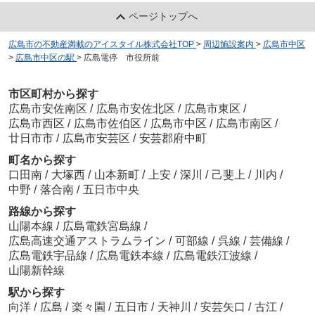
ページトップへ
広島市の不動産満載のアイスタイル株式会社TOP
>
周辺施設案内
>
広島市中区
>
広島市中区の駅
>
広島電停 市役所前
市区町村から探す
広島市安佐南区
/
広島市安佐北区
/
広島市東区
/
広島市西区
/
広島市佐伯区
/
広島市中区
/
広島市南区
/
廿日市市
/
広島市安芸区
/
安芸郡府中町
町名から探す
口田南
/
大塚西
/
山本新町
/
上安
/
深川
/
己斐上
/
川内
/
中野
/
落合南
/
五日市中央
路線から探す
山陽本線
/
広島電鉄宮島線
/
広島高速交通アストラムライン
/
可部線
/
呉線
/
芸備線
/
広島電鉄宇品線
/
広島電鉄本線
/
広島電鉄江波線
/
山陽新幹線
駅から探す
向洋
/
広島
/
楽々園
/
五日市
/
天神川
/
安芸矢口
/
古江
/