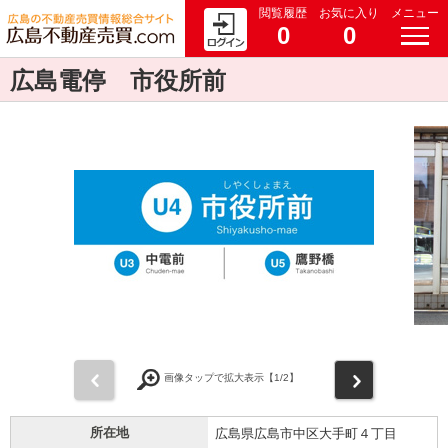
閲覧履歴
お気に入り
メニュー
0
0
広島電停 市役所前
前
次
画像タップで拡大表示【
1
/2】
所在地
広島県広島市中区大手町４丁目