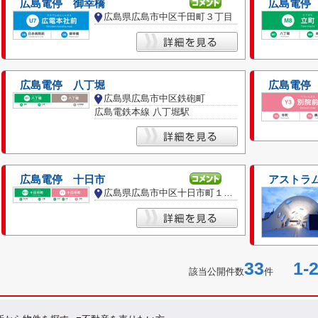
広島電停 御幸橋
広島電停
広島県広島市中区千田町３丁目
広島電停 八丁堀
広島電停
広島県広島市中区鉄砲町
広島電鉄本線 八丁堀駅
広島電停 十日市
アストラ
広島県広島市中区十日市町１丁目
33
1-2
該当公開件数
件