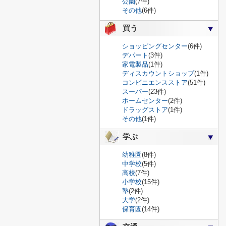
公園
(7件)
その他
(6件)
買う
ショッピングセンター
(6件)
デパート
(3件)
家電製品
(1件)
ディスカウントショップ
(1件)
コンビニエンスストア
(51件)
スーパー
(23件)
ホームセンター
(2件)
ドラッグストア
(1件)
その他
(1件)
学ぶ
幼稚園
(8件)
中学校
(5件)
高校
(7件)
小学校
(15件)
塾
(2件)
大学
(2件)
保育園
(14件)