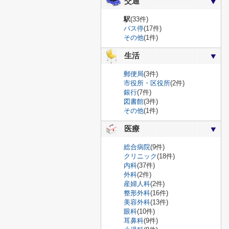
交通
駅
(33件)
バス停
(17件)
その他
(1件)
生活
郵便局
(3件)
市役所・区役所
(2件)
銀行
(7件)
図書館
(3件)
その他
(1件)
医療
総合病院
(9件)
クリニック
(18件)
内科
(37件)
外科
(2件)
産婦人科
(2件)
整形外科
(16件)
美容外科
(13件)
眼科
(10件)
耳鼻科
(9件)