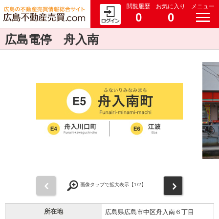
閲覧履歴
お気に入り
メニュー
0
0
広島電停 舟入南
前
次
画像タップで拡大表示【
1
/2】
所在地
広島県広島市中区舟入南６丁目