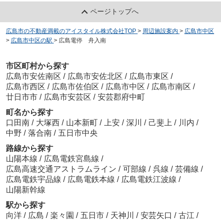
ページトップへ
広島市の不動産満載のアイスタイル株式会社TOP
>
周辺施設案内
>
広島市中区
>
広島市中区の駅
>
広島電停 舟入南
市区町村から探す
広島市安佐南区
/
広島市安佐北区
/
広島市東区
/
広島市西区
/
広島市佐伯区
/
広島市中区
/
広島市南区
/
廿日市市
/
広島市安芸区
/
安芸郡府中町
町名から探す
口田南
/
大塚西
/
山本新町
/
上安
/
深川
/
己斐上
/
川内
/
中野
/
落合南
/
五日市中央
路線から探す
山陽本線
/
広島電鉄宮島線
/
広島高速交通アストラムライン
/
可部線
/
呉線
/
芸備線
/
広島電鉄宇品線
/
広島電鉄本線
/
広島電鉄江波線
/
山陽新幹線
駅から探す
向洋
/
広島
/
楽々園
/
五日市
/
天神川
/
安芸矢口
/
古江
/