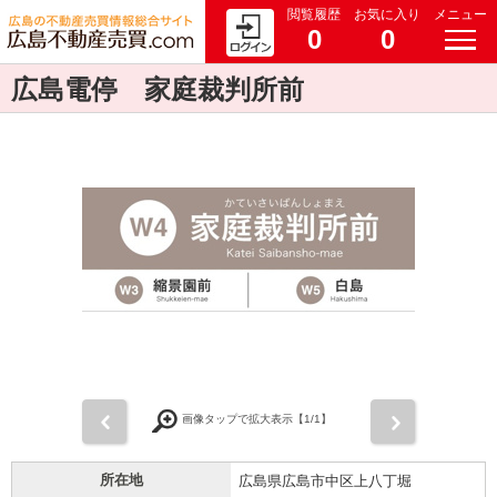
閲覧履歴
お気に入り
メニュー
0
0
広島電停 家庭裁判所前
前
次
画像タップで拡大表示【
1
/1】
所在地
広島県広島市中区上八丁堀