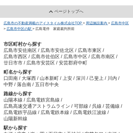
ページトップへ
広島市の不動産満載のアイスタイル株式会社TOP
>
周辺施設案内
>
広島市中区
>
広島市中区の駅
>
広島電停 家庭裁判所前
市区町村から探す
広島市安佐南区
/
広島市安佐北区
/
広島市東区
/
広島市西区
/
広島市佐伯区
/
広島市中区
/
広島市南区
/
廿日市市
/
広島市安芸区
/
安芸郡府中町
町名から探す
口田南
/
大塚西
/
山本新町
/
上安
/
深川
/
己斐上
/
川内
/
中野
/
落合南
/
五日市中央
路線から探す
山陽本線
/
広島電鉄宮島線
/
広島高速交通アストラムライン
/
可部線
/
呉線
/
芸備線
/
広島電鉄宇品線
/
広島電鉄本線
/
広島電鉄江波線
/
山陽新幹線
駅から探す