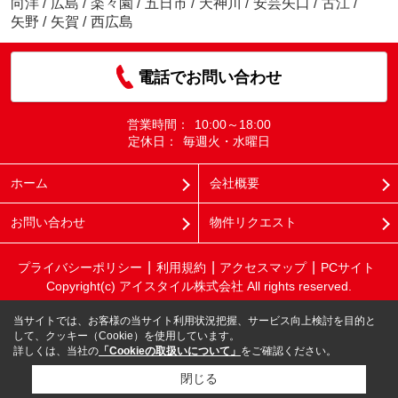
向洋
/
広島
/
楽々園
/
五日市
/
天神川
/
安芸矢口
/
古江
/
矢野
/
矢賀
/
西広島
電話でお問い合わせ
営業時間：
10:00～18:00
定休日：
毎週火・水曜日
ホーム
会社概要
お問い合わせ
物件リクエスト
プライバシーポリシー
利用規約
アクセスマップ
PCサイト
Copyright(c) アイスタイル株式会社 All rights reserved.
当サイトでは、お客様の当サイト利用状況把握、サービス向上検討を目的と
して、クッキー（Cookie）を使用しています。
詳しくは、当社の
「Cookieの取扱いについて」
をご確認ください。
閉じる