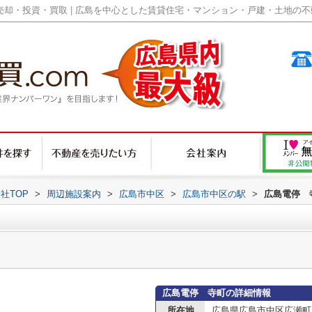
却・投資・買取 | 広島を中心とした賃貸住宅・マンション・戸建・土地の不動産
社TOP
>
周辺施設案内
>
広島市中区
>
広島市中区の駅
>
広島電停 
広島電停 寺町の詳細情報
所在地
広島県広島市中区広瀬町