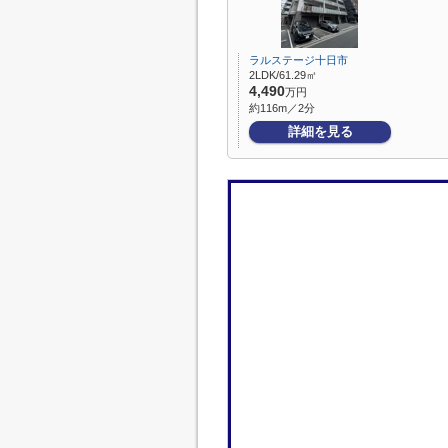
ラルステージ十日市
2LDK/61.29㎡
4,490
万円
約116m／2分
詳細を見る