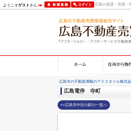
広島の賃貸・売買・売
ようこそ
ゲスト
さん
広島市の不動産満載のアイスタイル株式会
広島電停 寺町
<<広島市中区の駅の一覧へ