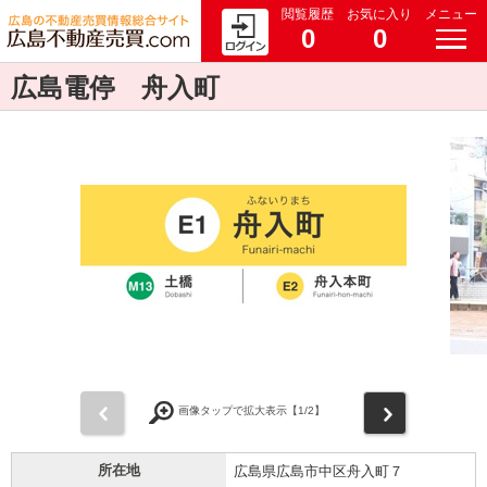
閲覧履歴
お気に入り
メニュー
0
0
広島電停 舟入町
前
次
画像タップで拡大表示【
1
/2】
所在地
広島県広島市中区舟入町７