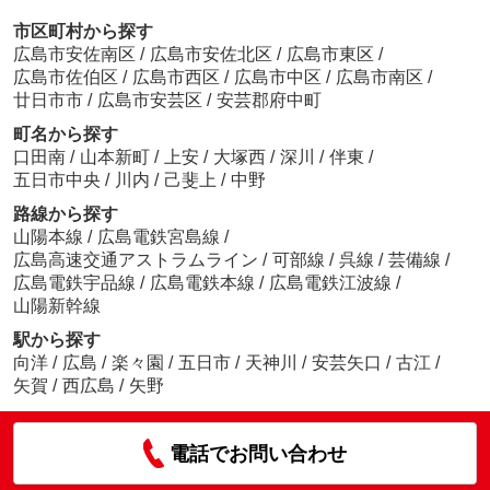
市区町村から探す
広島市安佐南区
/
広島市安佐北区
/
広島市東区
/
広島市佐伯区
/
広島市西区
/
広島市中区
/
広島市南区
/
廿日市市
/
広島市安芸区
/
安芸郡府中町
町名から探す
口田南
/
山本新町
/
上安
/
大塚西
/
深川
/
伴東
/
五日市中央
/
川内
/
己斐上
/
中野
路線から探す
山陽本線
/
広島電鉄宮島線
/
広島高速交通アストラムライン
/
可部線
/
呉線
/
芸備線
/
広島電鉄宇品線
/
広島電鉄本線
/
広島電鉄江波線
/
山陽新幹線
駅から探す
向洋
/
広島
/
楽々園
/
五日市
/
天神川
/
安芸矢口
/
古江
/
矢賀
/
西広島
/
矢野
電話でお問い合わせ