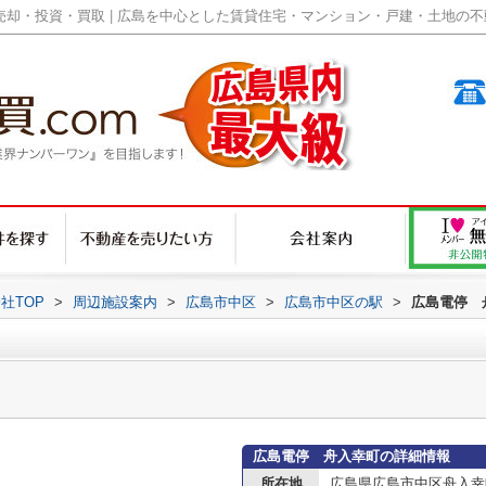
却・投資・買取 | 広島を中心とした賃貸住宅・マンション・戸建・土地の不動産
社TOP
>
周辺施設案内
>
広島市中区
>
広島市中区の駅
>
広島電停 
広島電停 舟入幸町の詳細情報
所在地
広島県広島市中区舟入幸