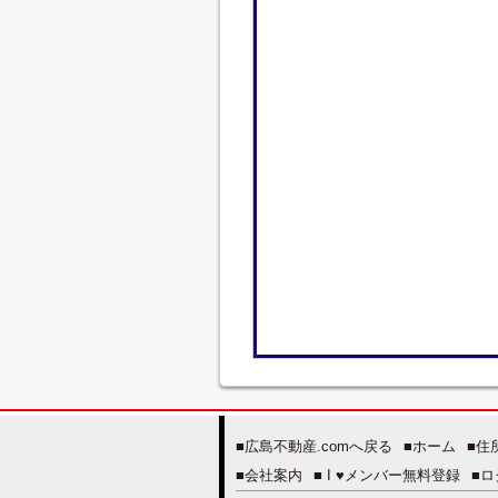
■広島不動産.comへ戻る
■ホーム
■住
■会社案内
■ I ♥メンバー無料登録
■ロ