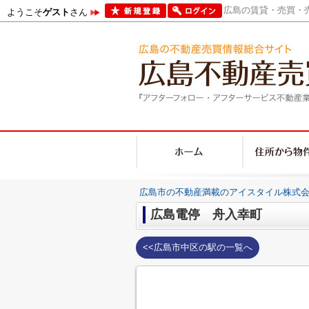
広島の賃貸・売買・売
ようこそ
ゲスト
さん
広島市の不動産満載のアイスタイル株式会
広島電停 舟入幸町
<<広島市中区の駅の一覧へ