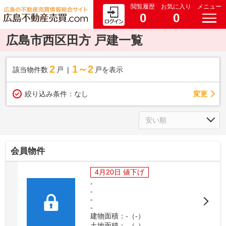
閲覧履歴
お気に入り
メニュー
0
0
広島市西区田方 戸建一覧
2
1～2
該当物件数
戸
戸を表示
変更
絞り込み条件：
なし
会員物件
4月20日 値下げ
-
-
-
-
建物面積：-（-）
土地面積：-（-）