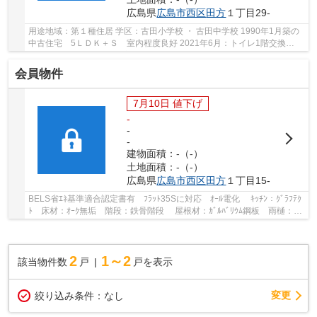
広島県
広島市西区
田方
１丁目29-
用途地域：第１種住居 学区：古田小学校 ・ 古田中学校 1990年1月築の
中古住宅 5ＬＤＫ＋Ｓ 室内程度良好 2021年6月：トイレ1階交換
2017年7月：内外装改装済 2012年12月：蓄電池設...
会員物件
7月10日 値下げ
-
-
-
建物面積：-（-）
土地面積：-（-）
広島県
広島市西区
田方
１丁目15-
BELS省ｴﾈ基準適合認定書有 ﾌﾗｯﾄ35Sに対応 ｵｰﾙ電化 ｷｯﾁﾝ：ｸﾞﾗﾌﾃｸ
ﾄ 床材：ｵｰｸ無垢 階段：鉄骨階段 屋根材：ｶﾞﾙﾊﾞﾘｳﾑ鋼板 雨樋：ｶﾞ
ﾙﾊﾞﾘｳﾑ鋼板(ﾀﾆﾀ) 軒天：木目調ｹｲｶﾙ板(神島化...
2
1～2
該当物件数
戸
戸を表示
変更
絞り込み条件：
なし