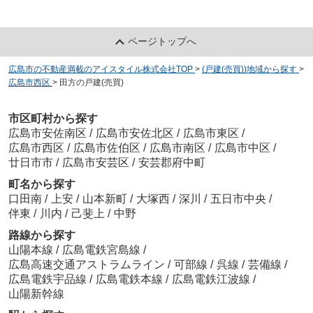
ページトップへ
広島市の不動産満載のアイスタイル株式会社TOP
>
(戸建(売買))地域から探す
>
広島市西区
>
田方の戸建(売買)
市区町村から探す
広島市安佐南区
/
広島市安佐北区
/
広島市東区
/
広島市西区
/
広島市佐伯区
/
広島市南区
/
広島市中区
/
廿日市市
/
広島市安芸区
/
安芸郡府中町
町名から探す
口田南
/
上安
/
山本新町
/
大塚西
/
深川
/
五日市中央
/
伴東
/
川内
/
己斐上
/
中野
路線から探す
山陽本線
/
広島電鉄宮島線
/
広島高速交通アストラムライン
/
可部線
/
呉線
/
芸備線
/
広島電鉄宇品線
/
広島電鉄本線
/
広島電鉄江波線
/
山陽新幹線