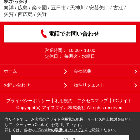
駅から探す
向洋
/
広島
/
楽々園
/
五日市
/
天神川
/
安芸矢口
/
古江
/
矢賀
/
西広島
/
矢野
電話でお問い合わせ
営業時間：
10:00～18:00
定休日：
毎週火・水曜日
ホーム
会社概要
お問い合わせ
物件リクエスト
プライバシーポリシー
利用規約
アクセスマップ
PCサイト
Copyright(c) アイスタイル株式会社 All rights reserved.
当サイトでは、お客様の当サイト利用状況把握、サービス向上検討を目的と
して、クッキー（Cookie）を使用しています。
詳しくは、当社の
「Cookieの取扱いについて」
をご確認ください。
閉じる