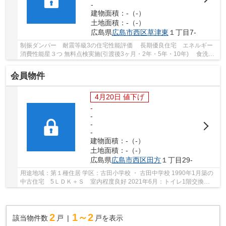
-
建物面積：-（-）
土地面積：-（-）
広島県
広島市西区
草津東
１丁目7-
制振ダンパー 耐震等級3の住宅性能評価 長期優良住宅 エネルギー
消費性能星３つ 無料点検実施(引渡後3ヶ月・2年・5年・10年) 食洗乾
燥機 浴室換気乾燥機 樹脂複合サッシ Ｌ...
会員物件
4月20日 値下げ
-
-
-
-
建物面積：-（-）
土地面積：-（-）
広島県
広島市西区
田方
１丁目29-
用途地域：第１種住居 学区：古田小学校 ・ 古田中学校 1990年1月築の
中古住宅 5ＬＤＫ＋Ｓ 室内程度良好 2021年6月：トイレ1階交換
2017年7月：内外装改装済 2012年12月：蓄電池設...
2
1～2
該当物件数
戸
戸を表示