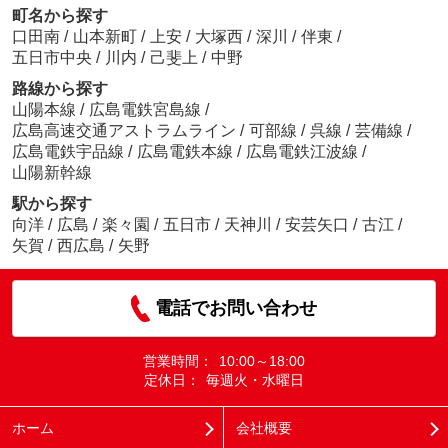
町名から探す
口田南
/
山本新町
/
上安
/
大塚西
/
深川
/
伴東
/
五日市中央
/
川内
/
己斐上
/
中野
路線から探す
山陽本線
/
広島電鉄宮島線
/
広島高速交通アストラムライン
/
可部線
/
呉線
/
芸備線
/
広島電鉄宇品線
/
広島電鉄本線
/
広島電鉄江波線
/
山陽新幹線
駅から探す
向洋
/
広島
/
楽々園
/
五日市
/
天神川
/
安芸矢口
/
古江
/
矢賀
/
西広島
/
矢野
電話でお問い合わせ
営業時間：
10:00～18:00
定休日：
毎週火・水曜日
ホーム
会社概要