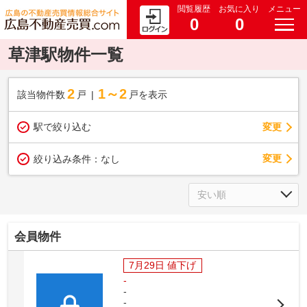
閲覧履歴
お気に入り
メニュー
0
0
草津駅物件一覧
2
1～2
該当物件数
戸
戸を表示
駅で絞り込む
変更
変更
絞り込み条件：
なし
会員物件
7月29日 値下げ
-
-
-