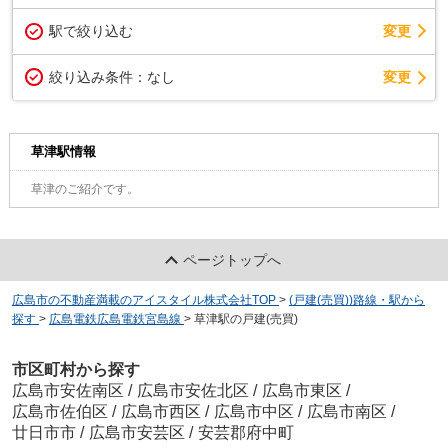
駅で絞り込む
変更
変更
絞り込み条件：
なし
草津駅情報
草津のご紹介です。
ページトップへ
広島市の不動産満載のアイスタイル株式会社TOP
>
(戸建(売買))路線・駅から
探す
>
広島電鉄広島電鉄宮島線
>
草津駅の戸建(売買)
市区町村から探す
広島市安佐南区
/
広島市安佐北区
/
広島市東区
/
広島市佐伯区
/
広島市西区
/
広島市中区
/
広島市南区
/
廿日市市
/
広島市安芸区
/
安芸郡府中町