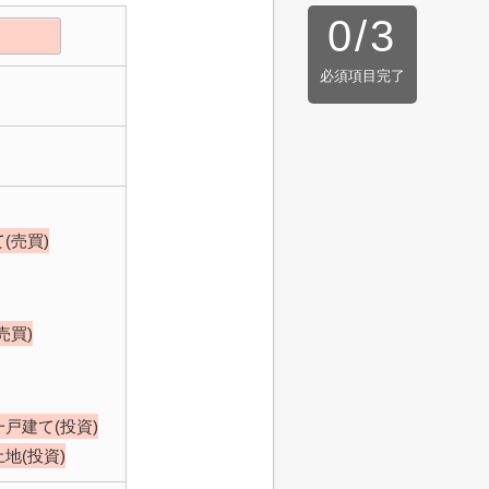
0
/
3
必須項目完了
(売買)
売買)
一戸建て(投資)
土地(投資)