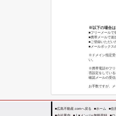
※以下の場合は
■フリーメールで
■携帯メールで迷
■ご登録いただい
■メールボックス
※ドメイン指定受信
い。
※携帯電話やフリ
否設定をしている
確認メールの受信
お手数ですが、メ
■広島不動産.comへ戻る
■ホーム
■住
■会社案内
■ I ♥メンバー無料登録
■ロ