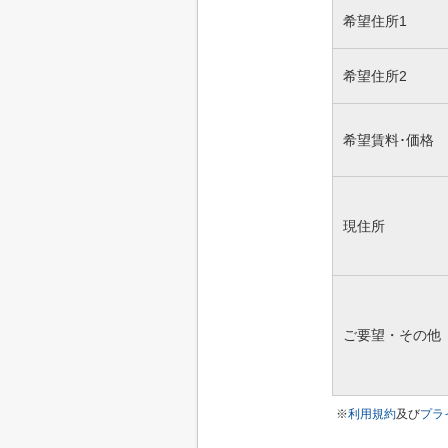
希望住所1
希望住所2
希望賃料･価格
現住所
ご要望・その他
※
利用規約
及び
プラ