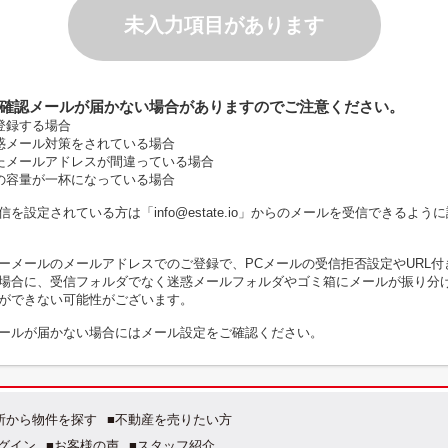
未入力項目があります
確認メールが届かない場合がありますのでご注意ください。
登録する場合
惑メール対策をされている場合
たメールアドレスが間違っている場合
の容量が一杯になっている場合
を設定されている方は「info@estate.io」からのメールを受信できるよう
ーメールのメールアドレスでのご登録で、PCメールの受信拒否設定やURL付
場合に、受信フォルダでなく迷惑メールフォルダやゴミ箱にメールが振り分
ができない可能性がございます。
ールが届かない場合にはメール設定をご確認ください。
所から物件を探す
■不動産を売りたい方
グイン
■お客様の声
■スタッフ紹介