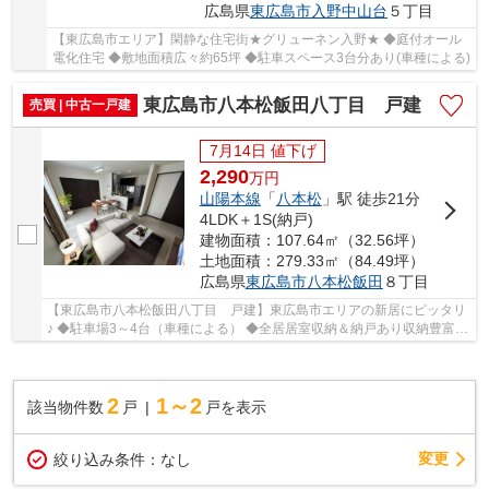
広島県
東広島市
入野中山台
５丁目
【東広島市エリア】閑静な住宅街★グリューネン入野★ ◆庭付オール
電化住宅 ◆敷地面積広々約65坪 ◆駐車スペース3台分あり(車種による)
東広島市八本松飯田八丁目 戸建
売買 | 中古一戸建
7月14日 値下げ
2,290
万
円
山陽本線
「
八本松
」駅 徒歩21分
4LDK＋1S(納戸)
建物面積：107.64㎡（32.56坪）
土地面積：279.33㎡（84.49坪）
広島県
東広島市
八本松飯田
８丁目
【東広島市八本松飯田八丁目 戸建】東広島市エリアの新居にピッタリ
♪ ◆駐車場3～4台（車種による） ◆全居居室収納＆納戸あり収納豊富
◆小学校近くで通学安心
2
1～2
該当物件数
戸
戸を表示
変更
絞り込み条件：
なし