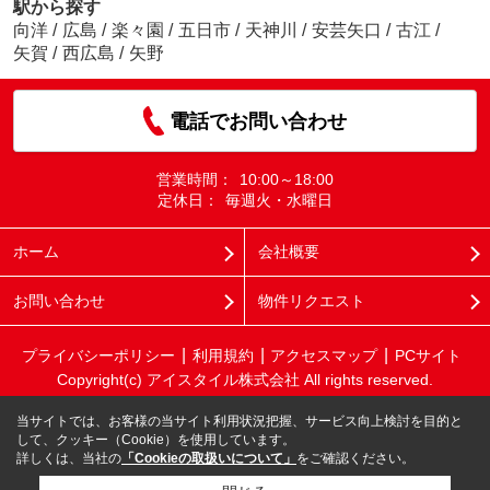
駅から探す
向洋
/
広島
/
楽々園
/
五日市
/
天神川
/
安芸矢口
/
古江
/
矢賀
/
西広島
/
矢野
電話でお問い合わせ
営業時間：
10:00～18:00
定休日：
毎週火・水曜日
ホーム
会社概要
お問い合わせ
物件リクエスト
プライバシーポリシー
利用規約
アクセスマップ
PCサイト
Copyright(c) アイスタイル株式会社 All rights reserved.
当サイトでは、お客様の当サイト利用状況把握、サービス向上検討を目的と
して、クッキー（Cookie）を使用しています。
詳しくは、当社の
「Cookieの取扱いについて」
をご確認ください。