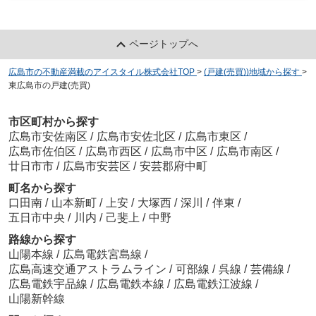
ページトップへ
広島市の不動産満載のアイスタイル株式会社TOP
>
(戸建(売買))地域から探す
>
東広島市の戸建(売買)
市区町村から探す
広島市安佐南区
/
広島市安佐北区
/
広島市東区
/
広島市佐伯区
/
広島市西区
/
広島市中区
/
広島市南区
/
廿日市市
/
広島市安芸区
/
安芸郡府中町
町名から探す
口田南
/
山本新町
/
上安
/
大塚西
/
深川
/
伴東
/
五日市中央
/
川内
/
己斐上
/
中野
路線から探す
山陽本線
/
広島電鉄宮島線
/
広島高速交通アストラムライン
/
可部線
/
呉線
/
芸備線
/
広島電鉄宇品線
/
広島電鉄本線
/
広島電鉄江波線
/
山陽新幹線