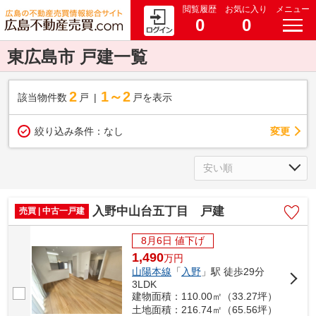
閲覧履歴
お気に入り
メニュー
0
0
東広島市 戸建一覧
2
1～2
該当物件数
戸
戸を表示
変更
絞り込み条件：
なし
入野中山台五丁目 戸建
売買 | 中古一戸建
8月6日 値下げ
1,490
万
円
山陽本線
「
入野
」駅 徒歩29分
3LDK
建物面積：110.00㎡（33.27坪）
土地面積：216.74㎡（65.56坪）