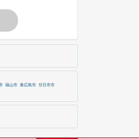
す
市
福山市
東広島市
廿日市市