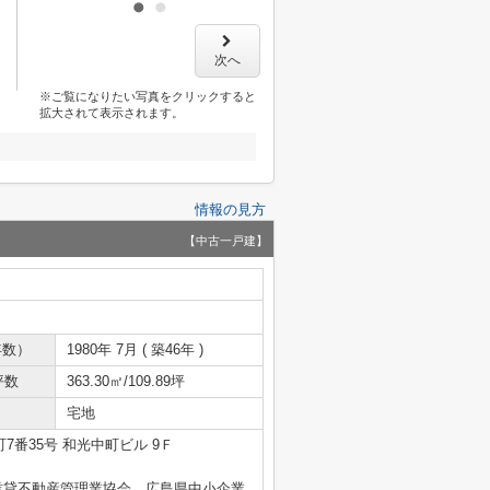
次へ
※ご覧になりたい写真をクリックすると
拡大されて表示されます。
情報の見方
【中古一戸建】
年数）
1980年 7月 ( 築46年 )
坪数
363.30㎡/109.89坪
宅地
7番35号 和光中町ビル 9Ｆ
賃貸不動産管理業協会、広島県中小企業