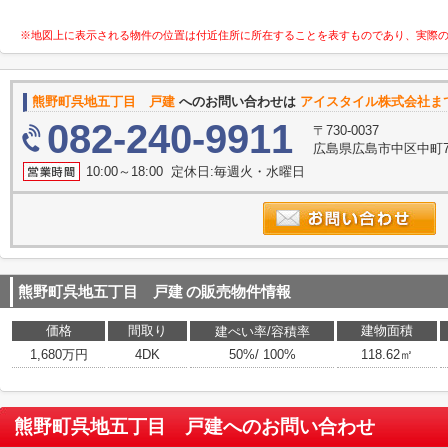
※地図上に表示される物件の位置は付近住所に所在することを表すものであり、実際
熊野町呉地五丁目 戸建
へのお問い合わせは
アイスタイル株式会社ま
082-240-9911
〒730-0037
広島県広島市中区中町7
10:00～18:00 定休日:毎週火・水曜日
熊野町呉地五丁目 戸建
の販売物件情報
価格
間取り
建物面積
建ぺい率/容積率
1,680万円
4DK
50%/ 100%
118.62㎡
熊野町呉地五丁目 戸建
へのお問い合わせ