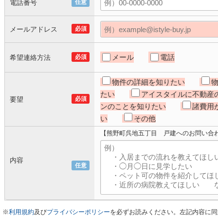
電話番号
任意
メールアドレス
必須
メール
電話
希望連絡方法
必須
物件の詳細を知りたい
たい
アイスタイルに不動産
要望
必須
ンのことを知りたい
諸費用
い
その他
【熊野町呉地五丁目 戸建へのお問い合
内容
任意
※
利用規約
及び
プライバシーポリシー
を必ずお読みください。左記内容に同