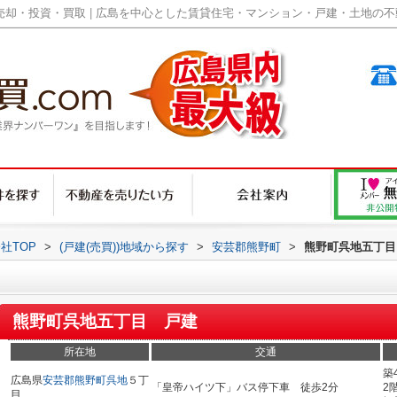
却・投資・買取 | 広島を中心とした賃貸住宅・マンション・戸建・土地の不動産
社TOP
>
(戸建(売買))地域から探す
>
安芸郡熊野町
>
熊野町呉地五丁目
熊野町呉地五丁目 戸建
所在地
交通
築
広島県
安芸郡熊野町
呉地
５丁
「皇帝ハイツ下」バス停下車 徒歩2分
2
目