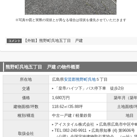
※写真や図と実際の現状とが異なる場合は現状を優先させていただきます
【外観】熊野町呉地五丁目 戸建
コメント
熊野町呉地五丁目 戸建
の物件概要
所在地
広島県
安芸郡熊野町
呉地
５丁目
「皇帝ハイツ下」バス停下車 徒歩2分
交通
価格
1,680万円
築年月（築
建物面積/坪数
118.62㎡/35.88坪
土地面積/
種別/構造
中古一戸建 / 軽量鉄骨
地目
アイスタイル株式会社
広島県広島市中区中町
TEL:082-240-9911
広島県知事 (4) 第9606号
取扱会社
（公団）全国宅地建物取引業協会、（一社）