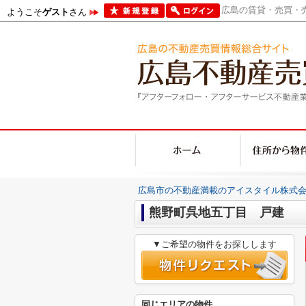
広島の賃貸・売買・売
ようこそ
ゲスト
さん
広島市の不動産満載のアイスタイル株式会
熊野町呉地五丁目 戸建
▼ご希望の物件をお探しします
同じエリアの物件