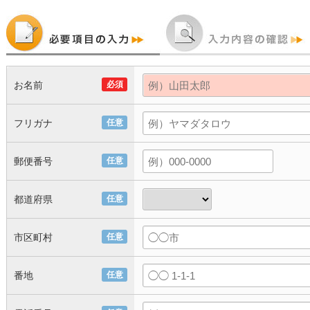
お名前
必須
フリガナ
任意
郵便番号
任意
都道府県
任意
市区町村
任意
番地
任意