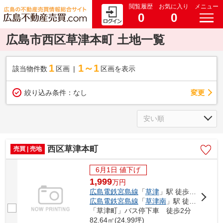
閲覧履歴
お気に入り
メニュー
0
0
広島市西区草津本町 土地一覧
1
1～1
該当物件数
区画
区画を表示
変更
絞り込み条件：
なし
西区草津本町
売買 | 売地
6月1日 値下げ
1,999
万
円
広島電鉄宮島線
「
草津
」駅 徒歩3分
広島電鉄宮島線
「
草津南
」駅 徒歩9分
「草津町」バス停下車 徒歩2分
82.64㎡(24.99坪)