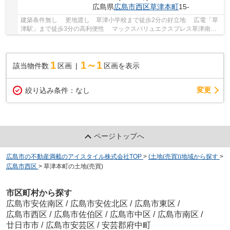
広島県
広島市西区
草津本町
15-
建築条件無し 更地渡し 草津小学校まで徒歩2分の好立地 広電「草
津駅」まで徒歩3分の高利便性 マックスバリュエクスプレス草津南店
まで徒歩10分 ローソンまで徒歩3分 草津...
1
1～1
該当物件数
区画
区画を表示
変更
絞り込み条件：
なし
ページトップへ
広島市の不動産満載のアイスタイル株式会社TOP
>
(土地(売買))地域から探す
>
広島市西区
>
草津本町の土地(売買)
市区町村から探す
広島市安佐南区
/
広島市安佐北区
/
広島市東区
/
広島市西区
/
広島市佐伯区
/
広島市中区
/
広島市南区
/
廿日市市
/
広島市安芸区
/
安芸郡府中町