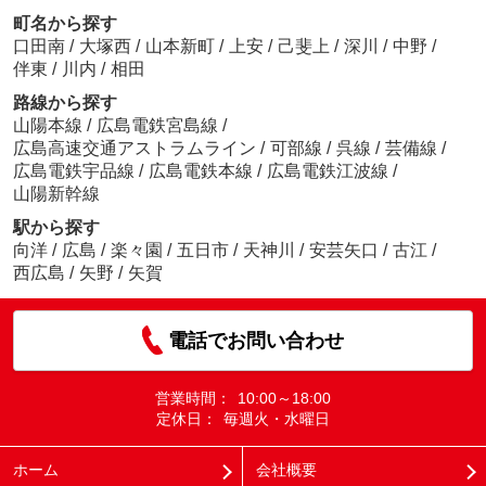
町名から探す
口田南
/
大塚西
/
山本新町
/
上安
/
己斐上
/
深川
/
中野
/
伴東
/
川内
/
相田
路線から探す
山陽本線
/
広島電鉄宮島線
/
広島高速交通アストラムライン
/
可部線
/
呉線
/
芸備線
/
広島電鉄宇品線
/
広島電鉄本線
/
広島電鉄江波線
/
山陽新幹線
駅から探す
向洋
/
広島
/
楽々園
/
五日市
/
天神川
/
安芸矢口
/
古江
/
西広島
/
矢野
/
矢賀
電話でお問い合わせ
営業時間：
10:00～18:00
定休日：
毎週火・水曜日
ホーム
会社概要