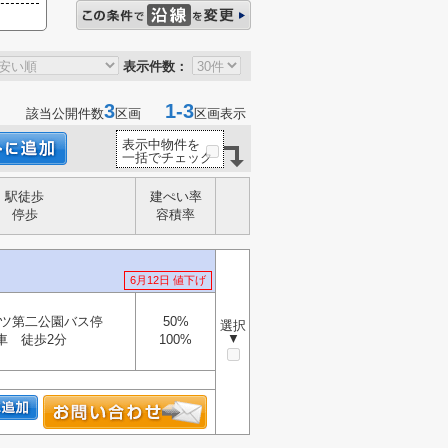
表示件数：
3
1-3
該当公開件数
区画
区画表示
表示中物件を
一括でチェック
駅徒歩
建ぺい率
停歩
容積率
6月12日 値下げ
ツ第二公園バス停
50%
選択
▼
車 徒歩2分
100%