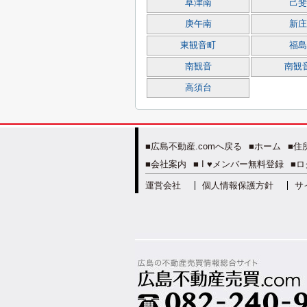
草津南
己斐
庚午南
新庄
東観音町
福島
南観音
南観
高須台
■広島不動産.comへ戻る
■ホーム
■住
■会社案内
■ I ♥メンバー無料登録
■ロ
運営会社
個人情報保護方針
サ