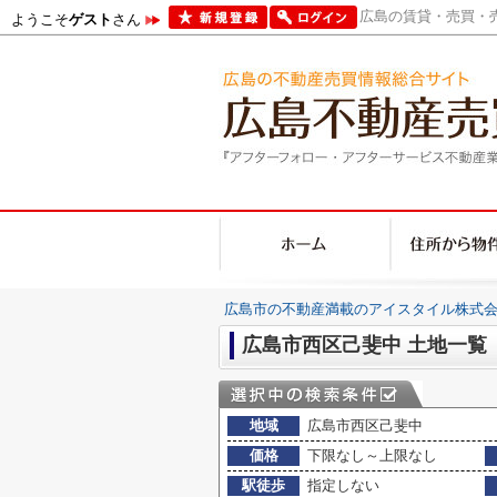
広島の賃貸・売買・売
ようこそ
ゲスト
さん
広島市の不動産満載のアイスタイル株式会
広島市西区己斐中 土地一覧
地域
広島市西区己斐中
価格
下限なし～上限なし
駅徒歩
指定しない