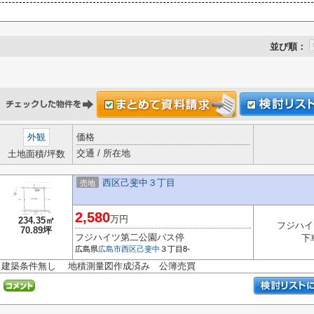
並び順：
外観
価格
交通 / 所在地
土地面積/坪数
西区己斐中３丁目
売地
2,580
万円
234.35㎡
フジハイ
70.89坪
フジハイツ第二公園バス停
下
広島県
広島市西区
己斐中
３丁目8-
建築条件無し 地積測量図作成済み 公簿売買