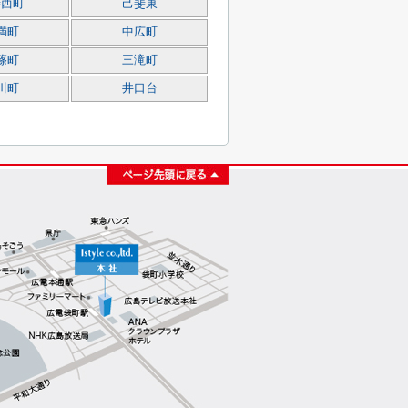
斐西町
己斐東
満町
中広町
篠町
三滝町
川町
井口台