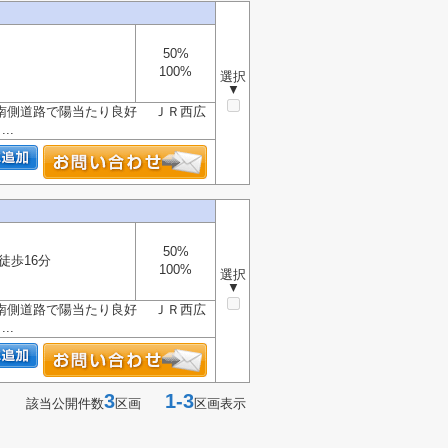
50%
100%
選択
▼
南側道路で陽当たり良好 ＪＲ西広
..
50%
徒歩16分
100%
選択
▼
南側道路で陽当たり良好 ＪＲ西広
..
3
1-3
該当公開件数
区画
区画表示