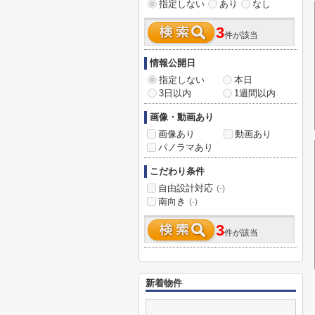
指定しない
あり
なし
3
件が該当
情報公開日
指定しない
本日
3日以内
1週間以内
画像・動画あり
画像あり
動画あり
パノラマあり
こだわり条件
自由設計対応
(-)
南向き
(-)
3
件が該当
新着物件