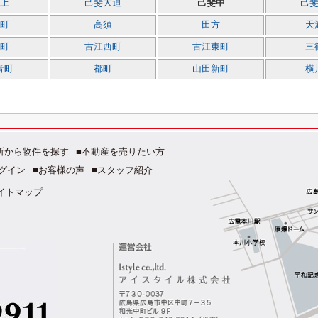
上
己斐大迫
己斐中
己
町
高須
田方
天
町
古江西町
古江東町
三
音町
都町
山田新町
横
所から物件を探す
■不動産を売りたい方
グイン
■お客様の声
■スタッフ紹介
イトマップ