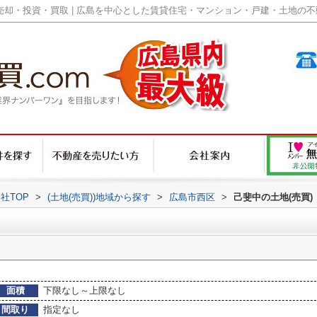
却・投資・買取 | 広島を中心とした賃貸住宅・マンション・戸建・土地の不動産
社TOP
>
(土地(売買))地域から探す
>
広島市西区
>
己斐中の土地(売買)
面積
下限なし～上限なし
間取り
指定なし