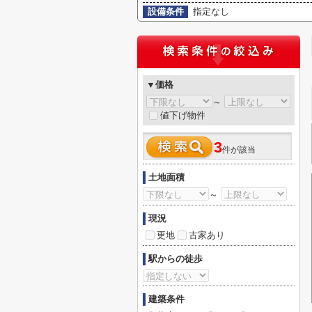
設備条件
指定なし
▼価格
～
値下げ物件
3
件が該当
土地面積
～
現況
更地
古家あり
駅からの徒歩
建築条件