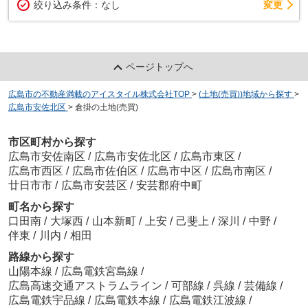
変更
絞り込み条件：
なし
ページトップへ
広島市の不動産満載のアイスタイル株式会社TOP
>
(土地(売買))地域から探す
>
広島市安佐北区
>
倉掛の土地(売買)
市区町村から探す
広島市安佐南区
/
広島市安佐北区
/
広島市東区
/
広島市西区
/
広島市佐伯区
/
広島市中区
/
広島市南区
/
廿日市市
/
広島市安芸区
/
安芸郡府中町
町名から探す
口田南
/
大塚西
/
山本新町
/
上安
/
己斐上
/
深川
/
中野
/
伴東
/
川内
/
相田
路線から探す
山陽本線
/
広島電鉄宮島線
/
広島高速交通アストラムライン
/
可部線
/
呉線
/
芸備線
/
広島電鉄宇品線
/
広島電鉄本線
/
広島電鉄江波線
/