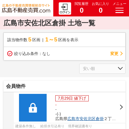
閲覧履歴
お気に入り
メニュー
0
0
広島市安佐北区倉掛 土地一覧
5
1～5
該当物件数
区画
区画を表示
変更
絞り込み条件：
なし
会員物件
7月29日 値下げ
-
-
-(-)
広島県
広島市安佐北区
倉掛
２丁目5-
建築条件無し 給排水引込有り 境界確認書有り