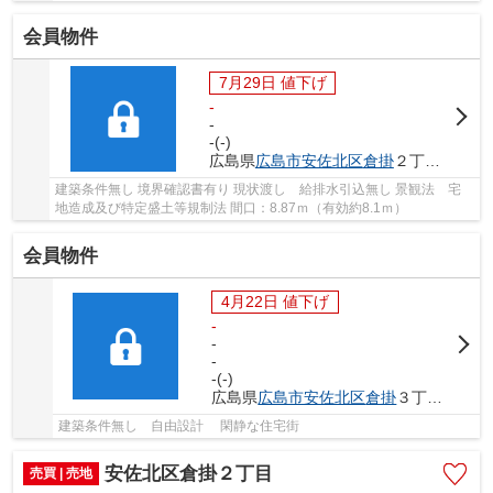
会員物件
7月29日 値下げ
-
-
-(-)
広島県
広島市安佐北区
倉掛
２丁目5-
建築条件無し 境界確認書有り 現状渡し 給排水引込無し 景観法 宅
地造成及び特定盛土等規制法 間口：8.87ｍ（有効約8.1ｍ）
会員物件
4月22日 値下げ
-
-
-
-(-)
広島県
広島市安佐北区
倉掛
３丁目17-
建築条件無し 自由設計 閑静な住宅街
安佐北区倉掛２丁目
売買 | 売地