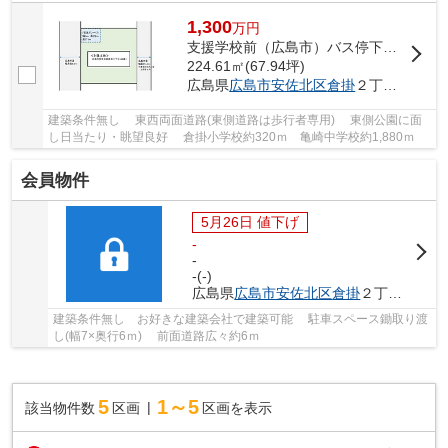
1,300
万
円
支援学校前（広島市）バス停下車 徒歩3分
224.61㎡(67.94坪)
広島県
広島市安佐北区
倉掛
２丁目22-
建築条件無し 東西両面道路(東側道路は歩行者専用) 東側公園に面
し日当たり・眺望良好 倉掛小学校約320ｍ 亀崎中学校約1,880ｍ
会員物件
5月26日 値下げ
-
-
-(-)
広島県
広島市安佐北区
倉掛
２丁目38-
建築条件無し お好きな建築会社で建築可能 駐車スペース鋤取り渡
し(幅7×奥行6ｍ) 前面道路広々約6ｍ
5
1～5
該当物件数
区画
区画を表示