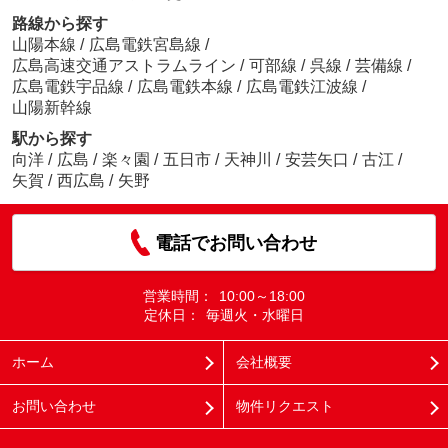
路線から探す
山陽本線
/
広島電鉄宮島線
/
広島高速交通アストラムライン
/
可部線
/
呉線
/
芸備線
/
広島電鉄宇品線
/
広島電鉄本線
/
広島電鉄江波線
/
山陽新幹線
駅から探す
向洋
/
広島
/
楽々園
/
五日市
/
天神川
/
安芸矢口
/
古江
/
矢賀
/
西広島
/
矢野
電話でお問い合わせ
営業時間：
10:00～18:00
定休日：
毎週火・水曜日
ホーム
会社概要
お問い合わせ
物件リクエスト