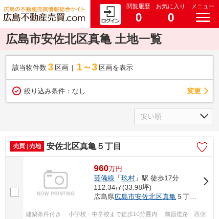
閲覧履歴
お気に入り
メニュー
0
0
広島市安佐北区真亀 土地一覧
3
1～3
該当物件数
区画
区画を表示
変更
絞り込み条件：
なし
安佐北区真亀５丁目
売買 | 売地
960
万
円
芸備線
「
玖村
」駅 徒歩17分
112.34㎡(33.98坪)
広島県
広島市安佐北区
真亀
５丁目37-
建築条件付き 小学校・中学校まで徒歩10分圏内 前面道路 西側