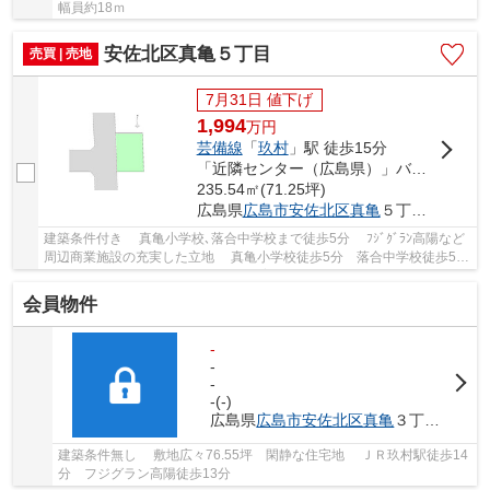
幅員約18ｍ
安佐北区真亀５丁目
売買 | 売地
7月31日 値下げ
1,994
万
円
芸備線
「
玖村
」駅 徒歩15分
「近隣センター（広島県）」バス停下車 徒歩1分
235.54㎡(71.25坪)
広島県
広島市安佐北区
真亀
５丁目8-
建築条件付き 真亀小学校､落合中学校まで徒歩5分 ﾌｼﾞｸﾞﾗﾝ高陽など
周辺商業施設の充実した立地 真亀小学校徒歩5分 落合中学校徒歩5
分 八木幼稚園徒歩12分 真亀保育園徒歩2...
会員物件
-
-
-
-(-)
広島県
広島市安佐北区
真亀
３丁目7-
建築条件無し 敷地広々76.55坪 閑静な住宅地 ＪＲ玖村駅徒歩14
分 フジグラン高陽徒歩13分