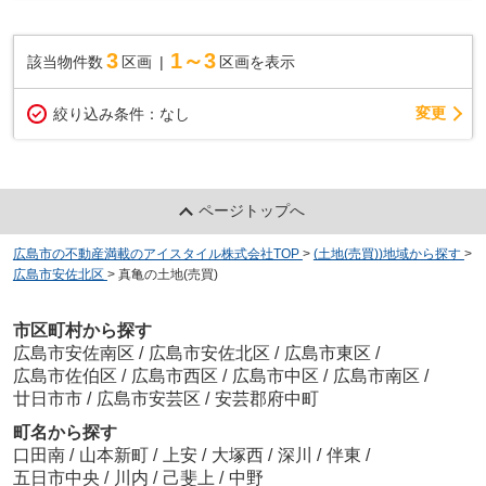
3
1～3
該当物件数
区画
区画を表示
変更
絞り込み条件：
なし
ページトップへ
広島市の不動産満載のアイスタイル株式会社TOP
>
(土地(売買))地域から探す
>
広島市安佐北区
>
真亀の土地(売買)
市区町村から探す
広島市安佐南区
/
広島市安佐北区
/
広島市東区
/
広島市佐伯区
/
広島市西区
/
広島市中区
/
広島市南区
/
廿日市市
/
広島市安芸区
/
安芸郡府中町
町名から探す
口田南
/
山本新町
/
上安
/
大塚西
/
深川
/
伴東
/
五日市中央
/
川内
/
己斐上
/
中野