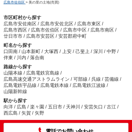
広島市佐伯区
>
美の里の土地(売買)
市区町村から探す
広島市安佐南区
/
広島市安佐北区
/
広島市東区
/
広島市西区
/
広島市佐伯区
/
広島市中区
/
広島市南区
/
廿日市市
/
広島市安芸区
/
安芸郡府中町
町名から探す
口田南
/
山本新町
/
大塚西
/
上安
/
己斐上
/
深川
/
中野
/
伴東
/
川内
/
落合南
路線から探す
山陽本線
/
広島電鉄宮島線
/
広島高速交通アストラムライン
/
可部線
/
呉線
/
芸備線
/
広島電鉄宇品線
/
広島電鉄本線
/
広島電鉄江波線
/
山陽新幹線
駅から探す
向洋
/
広島
/
楽々園
/
五日市
/
天神川
/
安芸矢口
/
古江
/
西広島
/
矢賀
/
矢野
電話でお問い合わせ