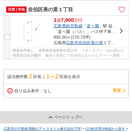
佐伯区美の里１丁目
売買 | 売地
1
7,900
億
万
円
広島電鉄宮島線
「
楽々園
」駅 徒歩10分
「楽々園（バス）」バス停下車 徒歩8分
895.00㎡(270.73坪)
広島県
広島市佐伯区
美の里
１丁目8-
建築条件無し 境界確定地積更生登記済 イオンタウン・ほの湯など
商業施設徒歩圏内 陽当り良好につき住宅はもちろんアパート用地 マ
ンション用地にも最適です
2
1～2
該当物件数
区画
区画を表示
変更
絞り込み条件：
なし
ページトップへ
広島市の不動産満載のアイスタイル株式会社TOP
>
(土地(売買))地域から探す
>