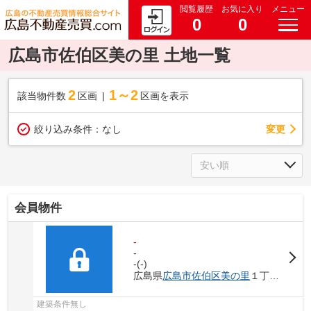
閲覧履歴
お気に入り
メニュー
0
0
広島市佐伯区美の里 土地一覧
2
1～2
該当物件数
区画
区画を表示
変更
絞り込み条件：
なし
会員物件
-
-
-(-)
広島県
広島市佐伯区
美の里
１丁目1-
建築条件無し