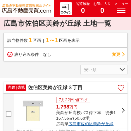
閲覧履歴
お気に入り
メニュー
0
0
広島市佐伯区美鈴が丘緑 土地一覧
1
1～1
該当物件数
区画
区画を表示
変更
絞り込み条件：
なし
佐伯区美鈴が丘緑３丁目
売買 | 売地
7月22日 値下げ
1,798
万
円
美鈴が丘高校バス停下車 徒歩10分
167.56㎡(50.68坪)
広島県
広島市佐伯区
美鈴が丘緑
３丁目12