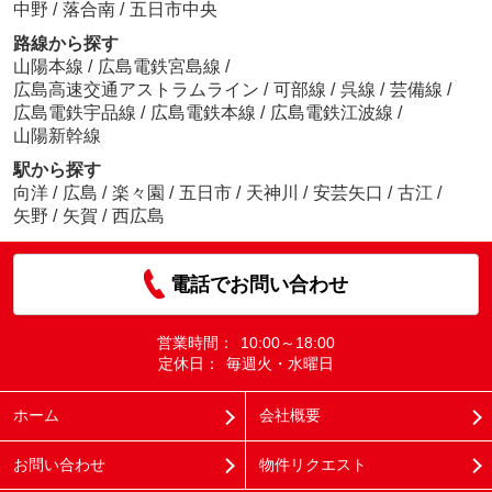
中野
/
落合南
/
五日市中央
路線から探す
山陽本線
/
広島電鉄宮島線
/
広島高速交通アストラムライン
/
可部線
/
呉線
/
芸備線
/
広島電鉄宇品線
/
広島電鉄本線
/
広島電鉄江波線
/
山陽新幹線
駅から探す
向洋
/
広島
/
楽々園
/
五日市
/
天神川
/
安芸矢口
/
古江
/
矢野
/
矢賀
/
西広島
電話でお問い合わせ
営業時間：
10:00～18:00
定休日：
毎週火・水曜日
ホーム
会社概要
お問い合わせ
物件リクエスト