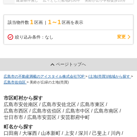
建築条件無し 広々とした敷地約50坪 美鈴が丘小学校徒歩10分
1
1～1
該当物件数
区画
区画を表示
変更
絞り込み条件：
なし
ページトップへ
広島市の不動産満載のアイスタイル株式会社TOP
>
(土地(売買))地域から探す
>
広島市佐伯区
>
美鈴が丘緑の土地(売買)
市区町村から探す
広島市安佐南区
/
広島市安佐北区
/
広島市東区
/
広島市西区
/
広島市佐伯区
/
広島市中区
/
広島市南区
/
廿日市市
/
広島市安芸区
/
安芸郡府中町
町名から探す
口田南
/
大塚西
/
山本新町
/
上安
/
深川
/
己斐上
/
川内
/