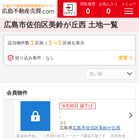
閲覧履歴
お気に入り
メニュー
0
0
広島市佐伯区美鈴が丘西 土地一覧
1
1～1
該当物件数
区画
区画を表示
変更
絞り込み条件：
なし
会員物件
9月30日 値下げ
-
-
-(-)
広島県
広島市佐伯区
美鈴が丘西
４丁目20
建築条件無し ご希望の住宅メーカーで建築可能です 南西角地