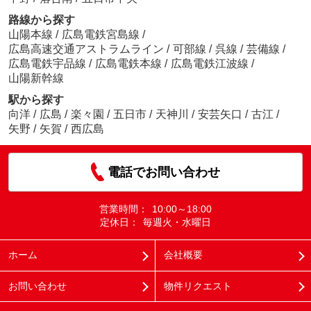
路線から探す
山陽本線
/
広島電鉄宮島線
/
広島高速交通アストラムライン
/
可部線
/
呉線
/
芸備線
/
広島電鉄宇品線
/
広島電鉄本線
/
広島電鉄江波線
/
山陽新幹線
駅から探す
向洋
/
広島
/
楽々園
/
五日市
/
天神川
/
安芸矢口
/
古江
/
矢野
/
矢賀
/
西広島
電話でお問い合わせ
営業時間：
10:00～18:00
定休日：
毎週火・水曜日
ホーム
会社概要
お問い合わせ
物件リクエスト