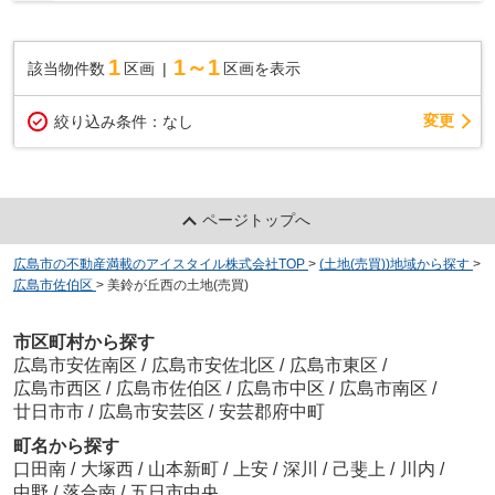
1
1～1
該当物件数
区画
区画を表示
変更
絞り込み条件：
なし
ページトップへ
広島市の不動産満載のアイスタイル株式会社TOP
>
(土地(売買))地域から探す
>
広島市佐伯区
>
美鈴が丘西の土地(売買)
市区町村から探す
広島市安佐南区
/
広島市安佐北区
/
広島市東区
/
広島市西区
/
広島市佐伯区
/
広島市中区
/
広島市南区
/
廿日市市
/
広島市安芸区
/
安芸郡府中町
町名から探す
口田南
/
大塚西
/
山本新町
/
上安
/
深川
/
己斐上
/
川内
/
中野
/
落合南
/
五日市中央