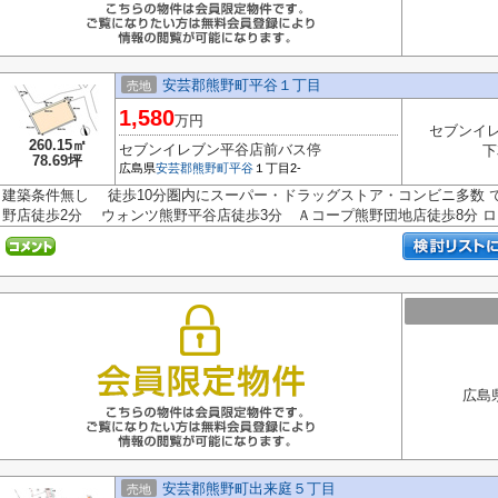
安芸郡熊野町平谷１丁目
売地
1,580
万円
セブンイ
260.15㎡
セブンイレブン平谷店前バス停
下
78.69坪
広島県
安芸郡熊野町
平谷
１丁目2-
建築条件無し 徒歩10分圏内にスーパー・ドラッグストア・コンビニ多数 
野店徒歩2分 ウォンツ熊野平谷店徒歩3分 Ａコープ熊野団地店徒歩8分 ロ..
広島
安芸郡熊野町出来庭５丁目
売地