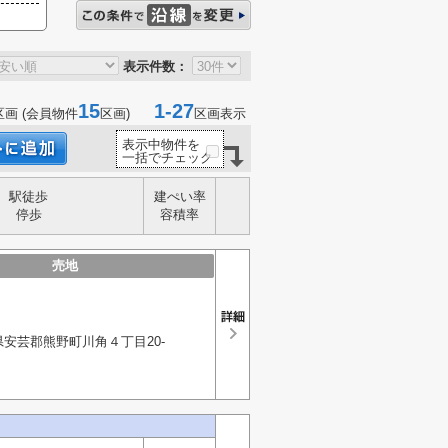
表示件数：
15
1-27
区画 (会員物件
区画)
区画表示
表示中物件を
一括でチェック
駅徒歩
建ぺい率
停歩
容積率
売地
安芸郡熊野町川角４丁目20-