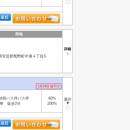
売地
県安芸郡熊野町中溝４丁目3-
2月24日 値下げ
校前バス停バス停
60%
選択
▼
車 徒歩2分
200%