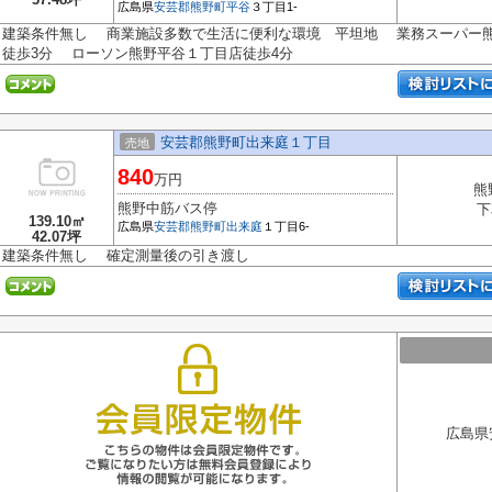
広島県
安芸郡熊野町
平谷
３丁目1-
建築条件無し 商業施設多数で生活に便利な環境 平坦地 業務スーパー
徒歩3分 ローソン熊野平谷１丁目店徒歩4分
安芸郡熊野町出来庭１丁目
売地
840
万円
熊
熊野中筋バス停
下
139.10㎡
広島県
安芸郡熊野町
出来庭
１丁目6-
42.07坪
建築条件無し 確定測量後の引き渡し
広島県