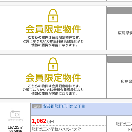
広島県安
広島県
安芸郡熊野町川角２丁目
売地
1,062
万円
熊野第三
167.25㎡
熊野第三小学校バス停バス停
下
50.59坪