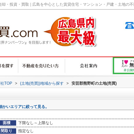
却・投資・買取 | 広島を中心とした賃貸住宅・マンション・戸建・土地の不動産
社TOP
>
(土地(売買))地域から探す
>
安芸郡熊野町の土地(売買)
細かいエリアに絞って見る。
面積
下限なし～上限なし
間取り
指定なし