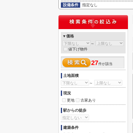
設備条件
指定なし
▼価格
～
値下げ物件
27
件が該当
土地面積
～
現況
更地
古家あり
駅からの徒歩
建築条件