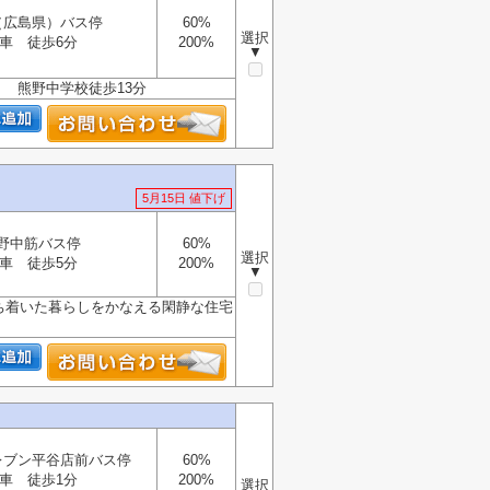
（広島県）バス停
60%
選択
車 徒歩6分
200%
▼
分 熊野中学校徒歩13分
5月15日 値下げ
野中筋バス停
60%
選択
車 徒歩5分
200%
▼
落ち着いた暮らしをかなえる閑静な住宅
レブン平谷店前バス停
60%
車 徒歩1分
200%
選択