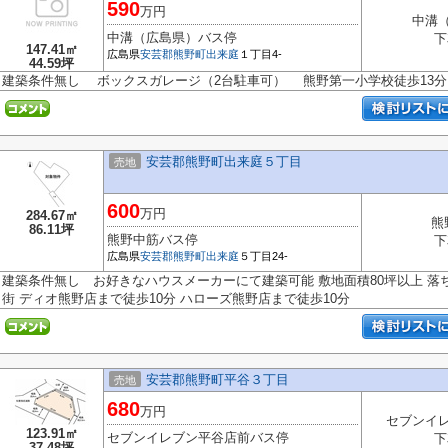
590
万円
中溝
中溝（広島県）バス停
下
147.41㎡
広島県
安芸郡熊野町
出来庭
１丁目4-
44.59坪
建築条件無し ボックスガレージ（2台駐車可） 熊野第一小学校徒歩13
安芸郡熊野町出来庭５丁目
売地
600
万円
284.67㎡
熊
86.11坪
熊野中筋バス停
下
広島県
安芸郡熊野町
出来庭
５丁目24-
建築条件無し お好きなハウスメーカーにて建築可能 敷地面積80坪以上 
街 ディオ熊野店まで徒歩10分 ハローズ熊野店まで徒歩10分
安芸郡熊野町平谷３丁目
売地
680
万円
セブンイ
123.91㎡
セブンイレブン平谷店前バス停
下
37.48坪