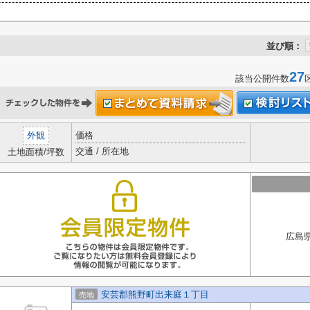
並び順：
27
該当公開件数
外観
価格
交通 / 所在地
土地面積/坪数
広島県
安芸郡熊野町出来庭１丁目
売地