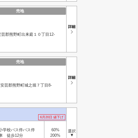
売地
芸郡熊野町出来庭１０丁目12-
売地
安芸郡熊野町城之堀７丁目8-
6月20日 値下げ
小学校バス停バス停
60%
選択
▼
車 徒歩12分
200%