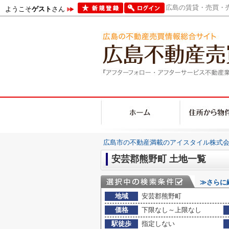
広島の賃貸・売買・売
ようこそ
ゲスト
さん
広島市の不動産満載のアイスタイル株式会
安芸郡熊野町 土地一覧
≫さらに
地域
安芸郡熊野町
価格
下限なし～上限なし
駅徒歩
指定しない