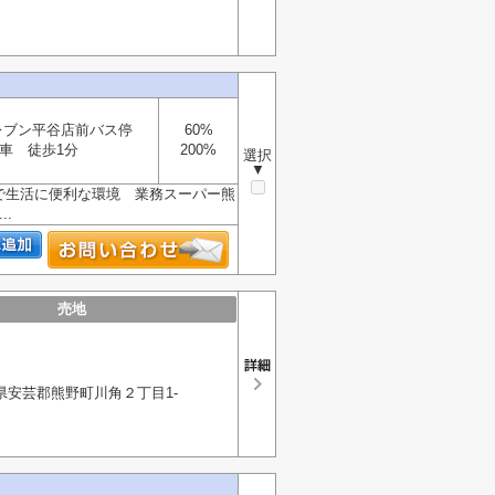
レブン平谷店前バス停
60%
車 徒歩1分
200%
選択
▼
で生活に便利な環境 業務スーパー熊
.
売地
県安芸郡熊野町川角２丁目1-