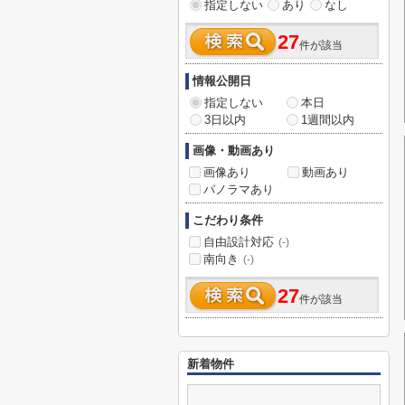
指定しない
あり
なし
27
件が該当
情報公開日
指定しない
本日
3日以内
1週間以内
画像・動画あり
画像あり
動画あり
パノラマあり
こだわり条件
自由設計対応
(-)
南向き
(-)
27
件が該当
新着物件