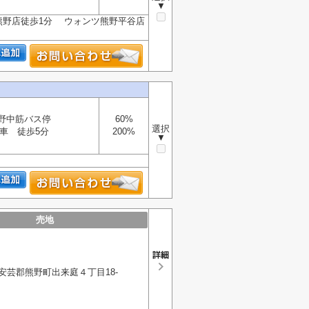
▼
熊野店徒歩1分 ウォンツ熊野平谷店
野中筋バス停
60%
選択
車 徒歩5分
200%
▼
売地
安芸郡熊野町出来庭４丁目18-