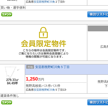
広島県
安芸郡熊野町
川角
２丁目5-
買い物・通学便利
広島
安芸郡熊野町川角５丁目
売地
1,250
万円
279.33㎡
熊野高
84.49坪
熊野高校前バス停バス停
下
広島県
安芸郡熊野町
川角
５丁目13-
建築条件無し