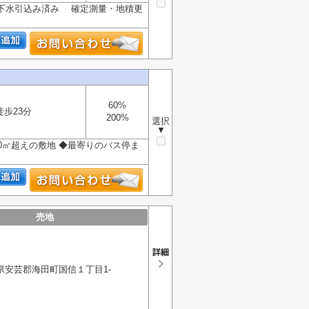
下水引込み済み 確定測量・地積更
60%
徒歩23分
200%
選択
▼
0㎡超えの敷地 ◆最寄りのバス停ま
売地
県安芸郡海田町国信１丁目1-