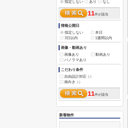
指定しない
あり
なし
11
件が該当
情報公開日
指定しない
本日
3日以内
1週間以内
画像・動画あり
画像あり
動画あり
パノラマあり
こだわり条件
自由設計対応
(-)
南向き
(-)
11
件が該当
新着物件