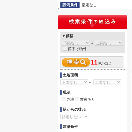
設備条件
指定なし
▼価格
～
値下げ物件
11
件が該当
土地面積
～
現況
更地
古家あり
駅からの徒歩
建築条件