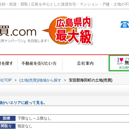
却・投資・買取 | 広島を中心とした賃貸住宅・マンション・戸建・土地の不動産
社TOP
>
(土地(売買))地域から探す
>
安芸郡海田町の土地(売買)
細かいエリアに絞って見る。
面積
下限なし～上限なし
間取り
指定なし