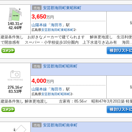
安芸郡海田町東昭和町
売地
3,650
万円
140.31㎡
山陽本線
「
海田市
」駅
42.44坪
広島県
安芸郡海田町
東昭和町
2-
建築条件無し お好きなメーカーで建てられます 解体更地渡し 生活利
で開放感有 スーパー・小学校徒歩10分圏内 上下水道引き込み有 海田..
安芸郡海田町昭和町
売地
4,000
万円
276.16㎡
山陽本線
「
海田市
」駅
83.53坪
広島県
安芸郡海田町
昭和町
2-
建築条件無し 解体更地渡し 古家有：85.56㎡ 昭和47年3月20日築 
安芸郡海田町南幸町
売地