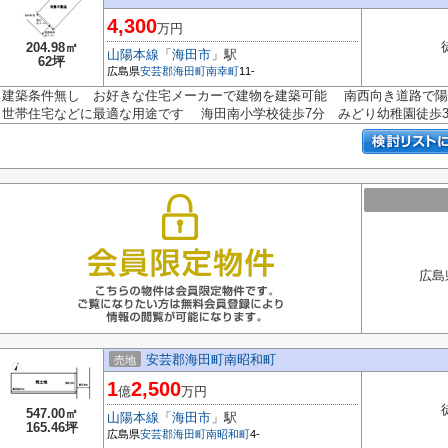
4,300
万円
204.98㎡
山陽本線
「
海田市
」駅
62坪
広島県
安芸郡海田町
南幸町
11-
建築条件無し お好きな住宅メーカーで建物を建築可能 南西向き道路で
世帯住宅などに最適な用途です 海田南小学校徒歩7分 みどり幼稚園徒歩3.
広島
安芸郡海田町南昭和町
売地
1
2,500
億
万円
547.00㎡
山陽本線
「
海田市
」駅
165.46坪
広島県
安芸郡海田町
南昭和町
4-