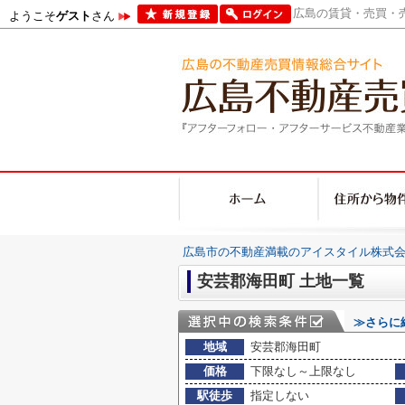
広島の賃貸・売買・売
ようこそ
ゲスト
さん
広島市の不動産満載のアイスタイル株式会
安芸郡海田町 土地一覧
≫さらに
地域
安芸郡海田町
価格
下限なし～上限なし
駅徒歩
指定しない