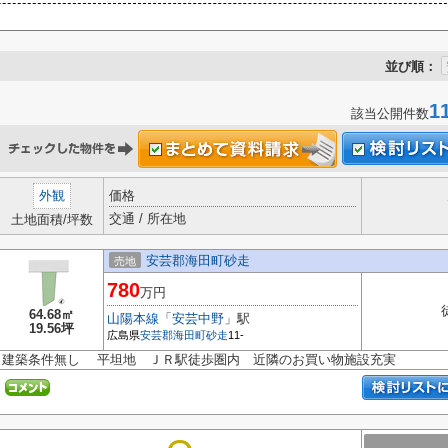
並び順：
1
該当公開件数
外観
価格
交通 / 所在地
土地面積/坪数
安芸郡海田町砂走
売地
780
万円
64.68㎡
山陽本線
「
安芸中野
」駅
19.56坪
広島県
安芸郡海田町
砂走
11-
建築条件無し 平坦地 ＪＲ駅徒歩圏内 近隣のお買い物施設充実