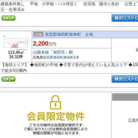
建築条件無し 平地 小学校・バス停近く 住宅地 陽当り良好 公営上
正・合筆済み
安芸郡海田町南幸町 土地
売地
2,200
万円
山陽本線
「
海田市
」駅
113.45㎡
34.31坪
広島県
安芸郡海田町
南幸町
1-8
【海田エリア】 ◆海田町の平地 ◆子育て世代が増えている人気エリア ◆10
で徒歩5分圏内
広島