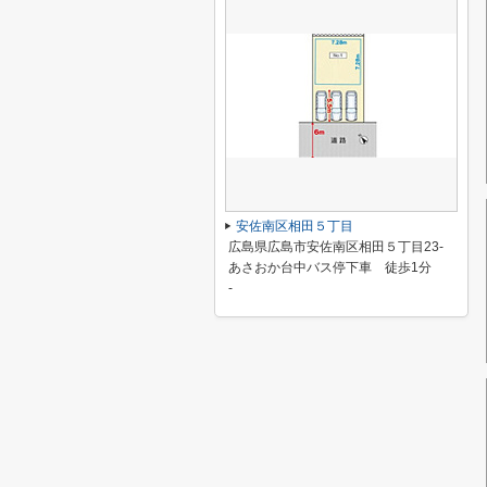
安佐南区相田５丁目
広島県広島市安佐南区相田５丁目23-
あさおか台中バス停下車 徒歩1分
-