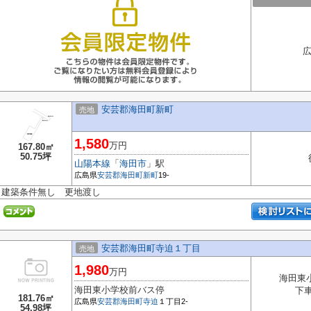
広
安芸郡海田町新町
売地
1,580
万円
167.80㎡
50.75坪
山陽本線
「
海田市
」駅
広島県
安芸郡海田町
新町
19-
建築条件無し 更地渡し
安芸郡海田町寺迫１丁目
売地
1,980
万円
海田東
海田東小学校前バス停
下
181.76㎡
広島県
安芸郡海田町
寺迫
１丁目2-
54.98坪