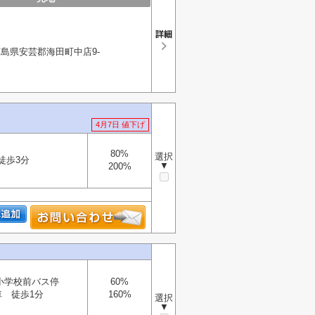
島県安芸郡海田町中店9-
4月7日 値下げ
80%
選択
徒歩3分
▼
200%
小学校前バス停
60%
車 徒歩1分
160%
選択
▼