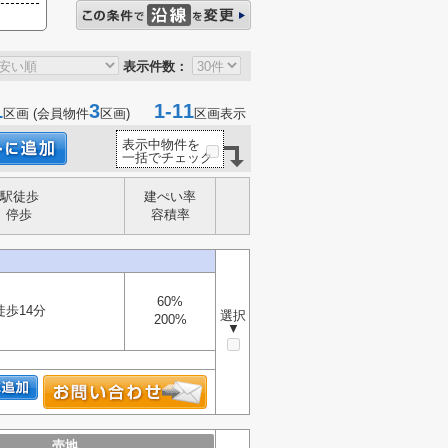
表示件数：
1
3
1-11
区画 (会員物件
区画)
区画表示
表示中物件を
一括でチェック
駅徒歩
建ぺい率
停歩
容積率
60%
徒歩14分
選択
200%
▼
売地