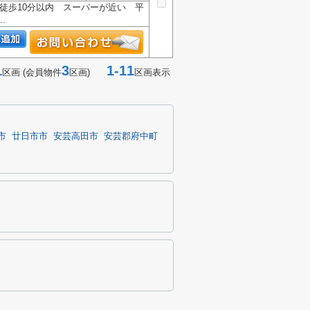
徒歩10分以内 スーパーが近い 平
.
1
3
1-11
区画 (会員物件
区画)
区画表示
市
廿日市市
安芸高田市
安芸郡府中町