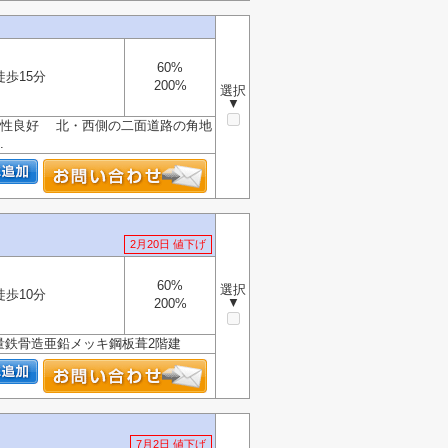
60%
徒歩15分
200%
選択
▼
便性良好 北・西側の二面道路の角地
.
2月20日 値下げ
60%
選択
徒歩10分
▼
200%
軽量鉄骨造亜鉛メッキ鋼板葺2階建
7月2日 値下げ