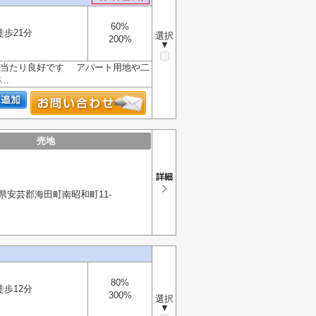
60%
徒歩21分
選択
200%
▼
陽当たり良好です アパート用地や二
..
売地
県安芸郡海田町南昭和町11-
80%
徒歩12分
300%
選択
▼