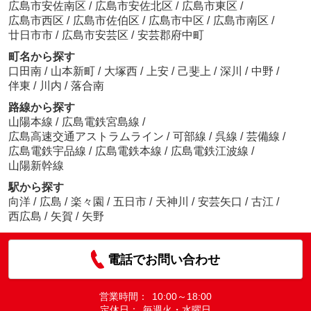
広島市安佐南区
/
広島市安佐北区
/
広島市東区
/
広島市西区
/
広島市佐伯区
/
広島市中区
/
広島市南区
/
廿日市市
/
広島市安芸区
/
安芸郡府中町
町名から探す
口田南
/
山本新町
/
大塚西
/
上安
/
己斐上
/
深川
/
中野
/
伴東
/
川内
/
落合南
路線から探す
山陽本線
/
広島電鉄宮島線
/
広島高速交通アストラムライン
/
可部線
/
呉線
/
芸備線
/
広島電鉄宇品線
/
広島電鉄本線
/
広島電鉄江波線
/
山陽新幹線
駅から探す
向洋
/
広島
/
楽々園
/
五日市
/
天神川
/
安芸矢口
/
古江
/
西広島
/
矢賀
/
矢野
電話でお問い合わせ
営業時間：
10:00～18:00
定休日：
毎週火・水曜日