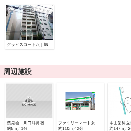
グラビスコート八丁堀
周辺施設
慈晃会 川口耳鼻咽喉科クリニック
ファミリーマート女学院前店
本山歯科医
約5m／1分
約110m／2分
約147m／