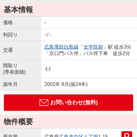
基本情報
価格
-
利回り
- / -
広島電鉄白島線
「
女学院前
」駅 徒歩3分
交通
「京口門バス停」バス停下車 徒歩2分
間取り
-(-)
(専有面積)
築年月
2002年 8月(築24年)
お問い合わせ(無料)
物件概要
所在地
広島県
広島市中区
八丁堀
1-15