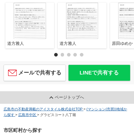
道方雅人
道方雅人
原田ゆめか
メールで共有する
LINEで共有する
ページトップへ
広島市の不動産満載のアイスタイル株式会社TOP
>
(マンション(売買))地域か
ら探す
>
広島市中区
>
グラビスコート八丁堀
市区町村から探す