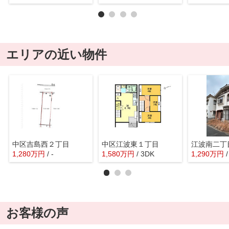
エリアの近い物件
中区吉島西２丁目
中区江波東１丁目
江波南二丁
1,280
万
円
/ -
1,580
万
円
/ 3DK
1,290
万
円
お客様の声