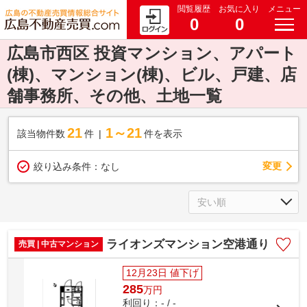
閲覧履歴
お気に入り
メニュー
0
0
広島市西区 投資マンション、アパート
(棟)、マンション(棟)、ビル、戸建、店
舗事務所、その他、土地一覧
21
1～21
該当物件数
件
件を表示
変更
絞り込み条件：
なし
ライオンズマンション空港通り
売買 | 中古マンション
12月23日 値下げ
285
万
円
利回り：- / -