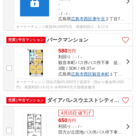
-
-
- / - / -
広島県
広島市西区
庚午北
２丁目7-16
オーナーチェンジ家賃46,000円/月 表面利回り：8.11％
パークマンション
売買 | 中古マンション
580
万
円
利回り：- / -
観音本町バス停バス停下車 徒歩2分
3階 / 3DK / 49.37㎡
広島県
広島市西区
観音本町
１丁目7-7
オーナーチェンジ 現在月額45,000円で賃貸中（預かり敷金90,000
円） 表面利回り9.31％ 令和8年6月大規模改修済
ダイアパレスウエストシティ四季の杜
売買 | 中古マンション
4月15日 値下げ
650
万
円
利回り：- / -
田方が丘団地バス停バス停下車 徒歩6分