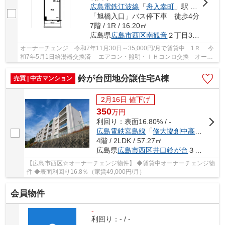
広島電鉄江波線
「
舟入幸町
」駅 徒歩15分
「旭橋入口」バス停下車 徒歩4分
7階 / 1R / 16.20㎡
広島県
広島市西区
南観音
２丁目3-44
オーナーチェンジ 令和7年11月30日～35,000円/月で賃貸中 1Ｒ 令
和7年5月1日給湯器交換済 エアコン・照明・ＩＨコンロ交換 オート
ロック 駐輪場・駐車場あり マンション内コイ...
鈴が台団地分譲住宅A棟
売買 | 中古マンション
2月16日 値下げ
350
万
円
利回り：表面16.80% / -
広島電鉄宮島線
「
修大協創中高前
」駅 徒
4階 / 2LDK / 57.27㎡
広島県
広島市西区
井口鈴が台
３丁目2-7
【広島市西区☆オーナーチェンジ物件】 ◆賃貸中オーナーチェンジ物
件 ◆表面利回り16.8％（家賃49,000円/月）
会員物件
-
利回り：- / -