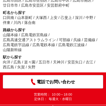
広島市西区
/
広島市佐伯区
/
広島市中区
/
広島市南区
/
廿日市市
/
広島市安芸区
/
安芸郡府中町
町名から探す
口田南
/
山本新町
/
大塚西
/
上安
/
己斐上
/
深川
/
中野
/
伴東
/
川内
/
落合南
路線から探す
山陽本線
/
広島電鉄宮島線
/
広島高速交通アストラムライン
/
可部線
/
呉線
/
芸備線
/
広島電鉄宇品線
/
広島電鉄本線
/
広島電鉄江波線
/
山陽新幹線
駅から探す
向洋
/
広島
/
楽々園
/
五日市
/
天神川
/
安芸矢口
/
古江
/
西広島
/
矢賀
/
矢野
電話でお問い合わせ
営業時間：
10:00～18:00
定休日：
毎週火・水曜日