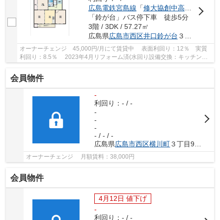
広島電鉄宮島線
「
修大協創中高前
」駅 徒歩
「鈴が台」バス停下車 徒歩5分
3階 / 3DK / 57.27㎡
広島県
広島市西区
井口鈴が台
３丁目2-6
オーナーチェンジ 45,000円/月にて賃貸中 表面利回り：12％ 実質
利回り：8.5％ 2023年4月リフォーム済(水回り設備交換：キッチン・
浴室・トイレ 内装：壁・床・全室) 角住戸...
会員物件
-
利回り：- / -
-
-
-
- / - / -
広島県
広島市西区
横川町
３丁目9-12
オーナーチェンジ 月額賃料：38,000円
会員物件
4月12日 値下げ
-
利回り：- / -