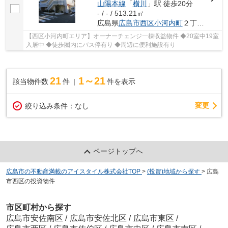
山陽本線
「
横川
」駅 徒歩20分
- / - / 513.21㎡
広島県
広島市西区
小河内町
２丁目10-17
【西区小河内町エリア】オーナーチェンジ一棟収益物件 ◆20室中19室
入居中 ◆徒歩圏内にバス停有り ◆周辺に便利施設有り
21
1～21
該当物件数
件
件を表示
変更
絞り込み条件：
なし
ページトップへ
広島市の不動産満載のアイスタイル株式会社TOP
>
(投資)地域から探す
>
広島
市西区の投資物件
市区町村から探す
広島市安佐南区
/
広島市安佐北区
/
広島市東区
/