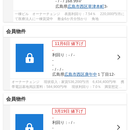
- / - / 168.99㎡
広島県
広島市西区
草津本町
3-
一棟ビル オーナーチェンジ 表面利回り：7.54％ 220,000円/月に
て医療法人に一棟賃貸中 敷金6か月分預かり 角地
会員物件
11月6日 値下げ
-
利回り：- / -
-
-
- / - / -
広島県
広島市西区
庚午中
１丁目12-
オーナーチェンジ 現状収入：家賃536,200円/月 6,434,400円/年 携
帯電話基地局設置料：584,900円/年 現状利回り：7.0％ 満室想定利
回り：7.9％ 賃貸住居全戸角部屋 フジ庚...
会員物件
3月19日 値下げ
-
利回り：- / -
-