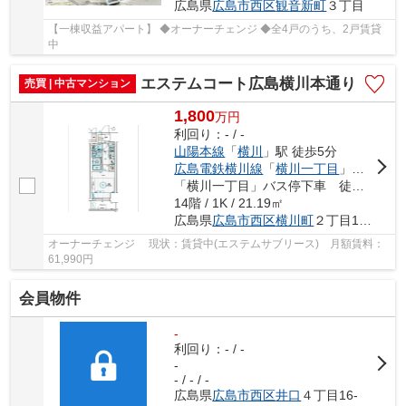
広島県
広島市西区
観音新町
３丁目
【一棟収益アパート】 ◆オーナーチェンジ ◆全4戸のうち、2戸賃貸
中
エステムコート広島横川本通り
売買 | 中古マンション
1,800
万
円
利回り：- / -
山陽本線
「
横川
」駅 徒歩5分
広島電鉄横川線
「
横川一丁目
」駅 徒歩2分
「横川一丁目」バス停下車 徒歩2分
14階 / 1K / 21.19㎡
広島県
広島市西区
横川町
２丁目10-11
オーナーチェンジ 現状：賃貸中(エステムサブリース) 月額賃料：
61,990円
会員物件
-
利回り：- / -
-
- / - / -
広島県
広島市西区
井口
４丁目16-