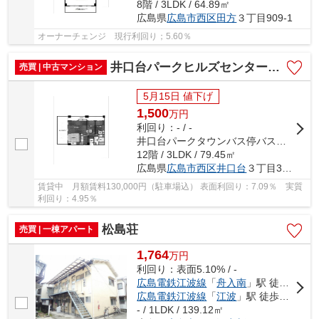
8階 / 3LDK / 64.89㎡
広島県
広島市西区
田方
３丁目909-1
オーナーチェンジ 現行利回り；5.60％
井口台パークヒルズセンターコート
売買 | 中古マンション
5月15日 値下げ
1,500
万
円
利回り：- / -
井口台パークタウンバス停バス停下車 徒歩2分
12階 / 3LDK / 79.45㎡
広島県
広島市西区
井口台
３丁目35-3
賃貸中 月額賃料130,000円（駐車場込） 表面利回り：7.09％ 実質
利回り：4.95％
松島荘
売買 | 一棟アパート
1,764
万
円
利回り：表面5.10% / -
広島電鉄江波線
「
舟入南
」駅 徒歩15分
広島電鉄江波線
「
江波
」駅 徒歩19分
- / 1LDK / 139.12㎡