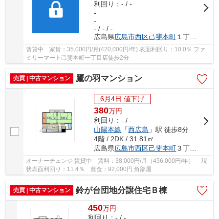
利回り：- / -
-
-
- / - / -
広島県
広島市西区
己斐本町
１丁目23-15
賃貸中 家賃：35,000円/月(420,000円/年) 表面利回り：10.0％ ファ
ミリーマート己斐本町一丁目店徒歩2分
鷹の羽マンション
売買 | 中古マンション
6月4日 値下げ
380
万
円
利回り：- / -
山陽本線
「
西広島
」駅 徒歩8分
4階 / 2DK / 31.81㎡
広島県
広島市西区
己斐本町
３丁目19-10
オーナーチェンジ 賃貸中 賃料：38,000円/月（456,000円/年） 現
状表面利回り：11.4％ 敷金：92,000円 角部屋
鈴が台団地分譲住宅Ｂ棟
売買 | 中古マンション
450
万
円
利回り：- / -