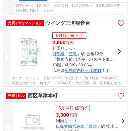
売アパート 1Ｋ×6戸 満室賃料：170,000円/月 2,040,000円/年
満室想定利回り：8.68％
ウイング三滝観音台
売買 | 中古マンション
5月1日 値下げ
2,860
万
円
利回り：- / -
可部線
「
三滝
」駅 徒歩12分
「誓願寺前バス停」バス停下車 徒歩7分
13階 / 4LDK / 80.86㎡
広島県
広島市西区
三滝本町
１丁目27-2
オーナーチェンジ 月額115,000円で賃貸中 預り敷金：230,000円
綺麗な物件です 角住戸 2023年2月：天井壁紙・床・建具取り換え工
事完了 3面バルコニー バルコニーにスロップシ...
西区草津本町
売買 | ビル
5月14日 値下げ
3,300
万
円
利回り：- / -
広島電鉄宮島線
「
草津
」駅 徒歩1分