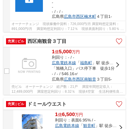
-
-
- / - / -
広島県
広島市西区
楠木町
４丁目1-
オーナーチェンジ 現状稼働中賃料：726,000円/月 満室時想定賃料：
891,000円/月 満室時想定利回り：7.12％ 現状表面利回り：5.80％ 1
Ｋ×17戸 2ＤＫ×1戸 1階店舗×1戸 計19戸 空...
西区南観音３丁目
売買 | ビル
1
5,000
億
万
円
利回り：- / -
広島電鉄本線
「
福島町
」駅 徒歩15分
「旭橋入口」バス停下車 徒歩1分
- / - / 546.16㎡
広島県
広島市西区
南観音
３丁目5-
売ビル オーナーチェンジ 総戸数：21戸 満室年間想定収入：
12,489,000円 満室想定利回り：8.32％ 現状4空室 生活利便性良好
な立地 駐輪場有(無料) ユニットバス 収納スペ...
ドミールウエスト
売買 | ビル
1
6,500
億
万
円
利回り：表面6.95% / -
広島電鉄本線
「
観音町
」駅 徒歩13分