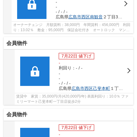
-
-
- / - / -
広島県
広島市西区
南観音
２丁目3-44
オーナーチェンジ 月額賃料：38,000円 年間賃料：456,000円 利回
り：13.02％ 敷金：95,000円 保証会社付き オートロック マンシ
ョン内コインランドリーあり
会員物件
7月22日 値下げ
-
利回り：- / -
-
-
- / - / -
広島県
広島市西区
己斐本町
１丁目23-15
賃貸中 家賃：35,000円/月(420,000円/年) 表面利回り：10.0％ ファ
ミリーマート己斐本町一丁目店徒歩2分
会員物件
7月22日 値下げ
-