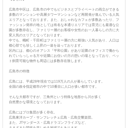
広島市中区は、広島市の中でもビジネスとプライベートの両立ができる
多数のマンションや高層タワーマンションなど再開発が進んでいる人気
エリアとなっております。また、おしゃれなカフェが多数あったり、フ
ァッション発祥の地としては有名な本通りエリアでは育児にも最適な公
園が多数存在し、ファミリー層のお客様や女性のお一人暮らしの方に大
変人気のエリアとなっております。
中でも、幟町・千田町はファミリー層の方に根強い人気があり、人口は
都心部でも珍しく上昇の一途を辿っております。
区内には、都心のオアシス『平和公園』があり近隣のオフィスで働から
れていらっしゃる方や近隣にお住いの方の憩いの場となっており、ペッ
ト飼育可能な物件も周辺には多数存在致します。
広島市の特徴
広島には、平成28年現在では119万人の人が暮らしています。
全国の政令指定都市の中で10番目に人口が多い都市です。
そんな大都市ですが、三角州という特殊な地形から川が多く
自然豊かな環境となっております。
広島にはプロ集団が多く存在。
広島東洋カープ・サンフレッチェ広島・広島交響楽団。
また、JTサンダース・広島ドラゴンフライズなど、
さまざまな競技を楽しめる地域でもあります。