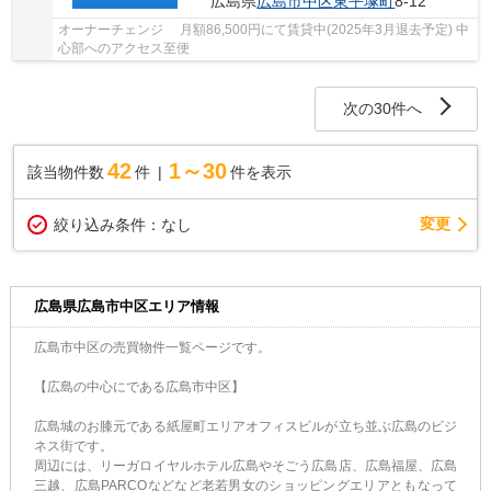
広島県
広島市中区
東平塚町
8-12
オーナーチェンジ 月額86,500円にて賃貸中(2025年3月退去予定) 中
心部へのアクセス至便
次の30件へ
42
1～30
該当物件数
件
件を表示
変更
絞り込み条件：
なし
広島県広島市中区エリア情報
広島市中区の売買物件一覧ページです。
【広島の中心にである広島市中区】
広島城のお膝元である紙屋町エリアオフィスビルが立ち並ぶ広島のビジ
ネス街です。
周辺には、リーガロイヤルホテル広島やそごう広島店、広島福屋、広島
三越、広島PARCOなどなど老若男女のショッピングエリアともなって