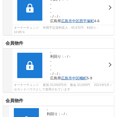
-
-
-
- / - / -
広島県
広島市中区
西平塚町
4-6
オーナーチェンジ 年間予定賃料収入：45.6万円 利回り：
10.85％
会員物件
-
利回り：- / -
-
-
-
- / - / -
広島県
広島市中区
幟町
5-9
オーナーチェンジ 家賃:33,000円/月 敷金:33,000円 2021年5月～
セカンドハウスとして使用されています
会員物件
-
利回り：- / -