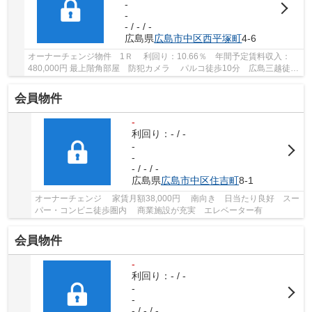
-
-
- / - / -
広島県
広島市中区
西平塚町
4-6
オーナーチェンジ物件 1Ｒ 利回り：10.66％ 年間予定賃料収入：
480,000円 最上階角部屋 防犯カメラ パルコ徒歩10分 広島三越徒歩
11分 フジグラン広島徒歩10分 広島駅徒歩17...
会員物件
-
利回り：- / -
-
-
- / - / -
広島県
広島市中区
住吉町
8-1
オーナーチェンジ 家賃月額38,000円 南向き 日当たり良好 スー
パー・コンビニ徒歩圏内 商業施設が充実 エレベーター有
会員物件
-
利回り：- / -
-
-
- / - / -