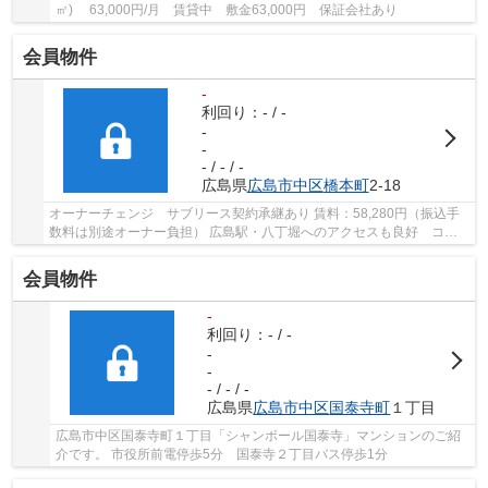
㎡) 63,000円/月 賃貸中 敷金63,000円 保証会社あり
会員物件
-
利回り：- / -
-
-
- / - / -
広島県
広島市中区
橋本町
2-18
オーナーチェンジ サブリース契約承継あり 賃料：58,280円（振込手
数料は別途オーナー負担） 広島駅・八丁堀へのアクセスも良好 コン
ビニ徒歩1分
会員物件
-
利回り：- / -
-
-
- / - / -
広島県
広島市中区
国泰寺町
１丁目
広島市中区国泰寺町１丁目「シャンボール国泰寺」マンションのご紹
介です。 市役所前電停歩5分 国泰寺２丁目バス停歩1分