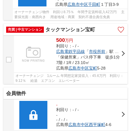
広島県
広島市中区
千田町
１丁目3-9
オーナーチェンジ物件 利回り8.75％ 年間予定賃料収入42万円 主
要採光面：南西向き 用途地域：商業 契約不適合責任免責
タックマンション宝町
売買 | 中古マンション
500
万
円
利回り：- / -
広島電鉄宇品線
「
市役所前
」駅 徒歩12分
「保健所東」バス停下車 徒歩1分
7階 / 1R / 23.10㎡
広島県
広島市中区
宝町
5-28
オーナーチェンジ 1ルーム 年間想定家賃収入：45.6万円 利回り：
9.12％ 給湯 エアコン エレベーター
会員物件
-
利回り：- / -
-
- / - / -
広島県
広島市中区
西平塚町
4-6