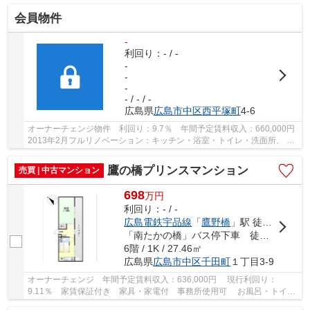
会員物件
-
利回り：- / -
-
-
-
- / - / -
広島県
広島市中区
西平塚町
4-6
オーナーチェンジ物件 利回り：9.7％ 年間予定賃料収入：660,000円
2013年2月フルリノベーション：キッチン・浴室・トイレ・洗面所、 内
装全面(床・壁・天井・建具)、間取変更 オ...
鷹の橋プリンスマンション
売買 | 中古マンション
698
万
円
利回り：- / -
広島電鉄宇品線
「
鷹野橋
」駅 徒歩1分
「南たかの橋」バス停下車 徒歩1分
6階 / 1K / 27.46㎡
広島県
広島市中区
千田町
１丁目3-9
オーナーチェンジ 年間予定賃料収入：636,000円 現行利回り：
9.11％ 家賃保証付き 家具・家電付 事務所使用可 お風呂・トイレ
のセパレート工事実施済み システムバス・トイレ...