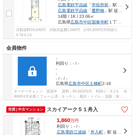
広島電鉄宇品線
「
市役所前
」駅 徒歩7分
広島電鉄宇品線
「
鷹野橋
」駅 徒歩6分
14階 / 1K / 23.06㎡
広島県
広島市中区
国泰寺町
１丁目9-8
月額賃料59,000円 月額共益費2,080円 計65,800円/月利回り
4.78％1Ｋ
会員物件
-
利回り：- / -
-
-
- / - / -
広島県
広島市中区
土橋町
2-18
オーナーチェンジ 賃貸中 賃料：95,000円/月 利回り：6.1％ 令
和8年4月全面リフォーム済：キッチン・風呂・トイレ・洗面・床・ク
ロス・建具
スカイアーク５１舟入
売買 | 中古マンション
1,860
万
円
利回り：- / -
広島電鉄江波線
「
舟入町
」駅 徒歩3分