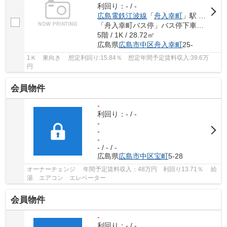
利回り：- / -
広島電鉄江波線
「
舟入幸町
」駅 徒歩5分
「舟入幸町バス停」バス停下車 徒歩2分
5階 / 1K / 28.72㎡
広島県
広島市中区
舟入幸町
25-
1Ｋ 東向き 想定利回り:15.84％ 想定年間予定賃料収入:39.6万
円
会員物件
-
利回り：- / -
-
-
-
- / - / -
広島県
広島市中区
宝町
5-28
オーナーチェンジ 年間予定賃料収入：48万円 利回り13.71％ 給
湯 エアコン エレベーター
会員物件
-
利回り：- / -