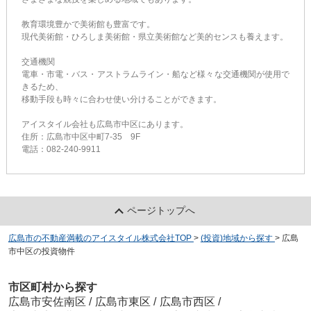
教育環境豊かで美術館も豊富です。
現代美術館・ひろしま美術館・県立美術館など美的センスも養えます。
交通機関
電車・市電・バス・アストラムライン・船など様々な交通機関が使用で
きるため、
移動手段も時々に合わせ使い分けることができます。
アイスタイル会社も広島市中区にあります。
住所：広島市中区中町7-35 9F
電話：082-240-9911
ページトップへ
広島市の不動産満載のアイスタイル株式会社TOP
>
(投資)地域から探す
>
広島
市中区の投資物件
市区町村から探す
広島市安佐南区
/
広島市東区
/
広島市西区
/