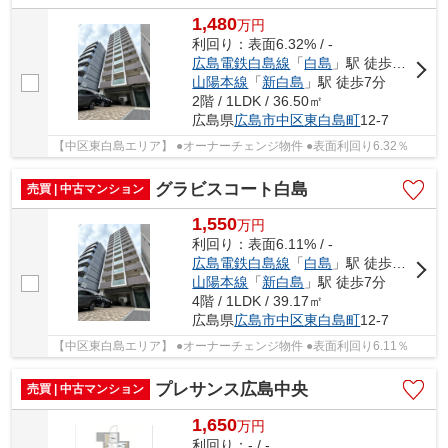
1,480
万
円
利回り：表面6.32% / -
広島電鉄白島線
「
白島
」駅 徒歩3分
山陽本線
「
新白島
」駅 徒歩7分
2階 / 1LDK / 36.50㎡
広島県
広島市中区
東白島町
12-7
【中区東白島エリア】 ●オーナーチェンジ物件 ●表面利回り6.32％
グラビスコート白島
売買 | 中古マンション
1,550
万
円
利回り：表面6.11% / -
広島電鉄白島線
「
白島
」駅 徒歩3分
山陽本線
「
新白島
」駅 徒歩7分
4階 / 1LDK / 39.17㎡
広島県
広島市中区
東白島町
12-7
【中区東白島エリア】 ●オーナーチェンジ物件 ●表面利回り6.11％
プレサンス広島中央
売買 | 中古マンション
1,650
万
円
利回り：- / -