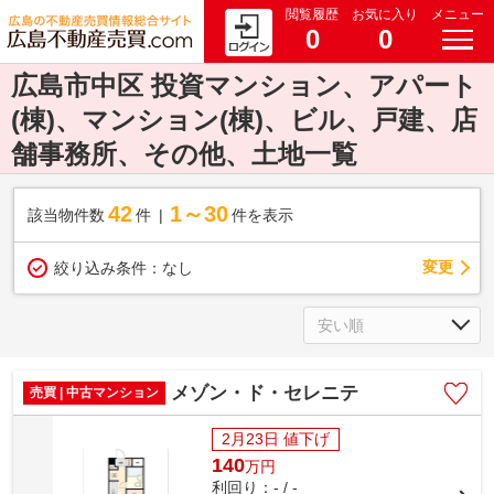
閲覧履歴
お気に入り
メニュー
0
0
広島市中区 投資マンション、アパート
(棟)、マンション(棟)、ビル、戸建、店
舗事務所、その他、土地一覧
42
1～30
該当物件数
件
件を表示
変更
絞り込み条件：
なし
メゾン・ド・セレニテ
売買 | 中古マンション
2月23日 値下げ
140
万
円
利回り：- / -