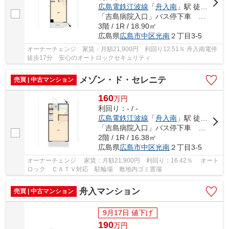
広島電鉄江波線
「
舟入南
」駅 徒歩17分
「吉島病院入口」バス停下車 徒歩3分
3階 / 1R / 18.90㎡
広島県
広島市中区
光南
２丁目3-5
オーナーチェンジ 家賃：月額21,900円 利回り12.51％ 舟入南電停
徒歩17分 安心のオートロックセキュリティ
メゾン・ド・セレニテ
売買 | 中古マンション
160
万
円
利回り：- / -
広島電鉄江波線
「
舟入南
」駅 徒歩17分
「吉島病院入口」バス停下車 徒歩3分
2階 / 1R / 16.38㎡
広島県
広島市中区
光南
２丁目3-5
オーナーチェンジ 家賃：月額21,900円 利回り：16.42％ オート
ロック ＣＡＴＶ対応 駐輪場 敷地内ゴミ置場
舟入マンション
売買 | 中古マンション
9月17日 値下げ
190
万
円