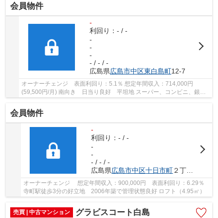
会員物件
-
利回り：- / -
-
-
-
- / - / -
広島県
広島市中区
東白島町
12-7
オーナーチェンジ 表面利回り：5.1％ 想定年間収入：714,000円
(59,500円/月) 南向き 日当り良好 平坦地 スーパー、コンビニ、銀行
が近くにあり便利です
会員物件
-
利回り：- / -
-
-
- / - / -
広島県
広島市中区
十日市町
２丁目3-18
オーナーチェンジ 想定年間収入：900,000円 表面利回り：6.29％
寺町駅徒歩3分の好立地 2006年築で管理状態良好 ロフト（4.95㎡）
グラビスコート白島
売買 | 中古マンション