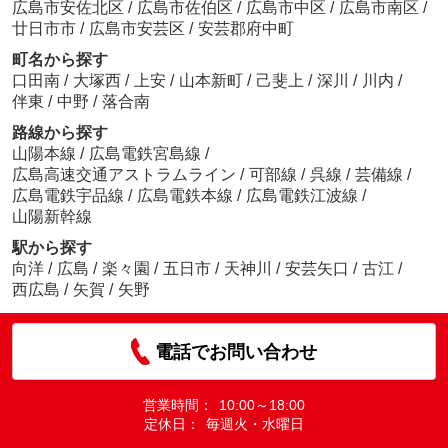
広島市安佐北区
/
広島市佐伯区
/
広島市中区
/
広島市南区
/
廿日市市
/
広島市安芸区
/
安芸郡府中町
町名から探す
口田南
/
大塚西
/
上安
/
山本新町
/
己斐上
/
深川
/
川内
/
伴東
/
中野
/
落合南
路線から探す
山陽本線
/
広島電鉄宮島線
/
広島高速交通アストラムライン
/
可部線
/
呉線
/
芸備線
/
広島電鉄宇品線
/
広島電鉄本線
/
広島電鉄江波線
/
山陽新幹線
駅から探す
向洋
/
広島
/
楽々園
/
五日市
/
天神川
/
安芸矢口
/
古江
/
西広島
/
矢賀
/
矢野
電話でお問い合わせ
営業時間：
10:00～18:00
定休日：
毎週火・水曜日