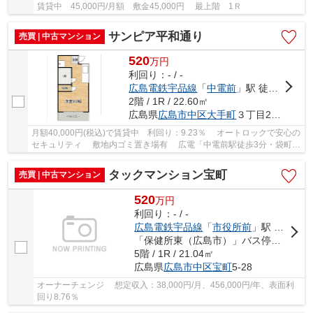
賃貸中 45,000円/月額 敷金45,000円 最上階 1Ｒ
サンピア平和通り
売買 | 中古マンション
520
万
円
利回り：- / -
広島電鉄宇品線
「
中電前
」駅 徒歩3分
2階 / 1R / 22.60㎡
広島県
広島市中区
大手町
３丁目2-25
月額40,000円(税込)で賃貸中 利回り：9.23％ オートロックで安心の
セキュリティ 敷地内ゴミ置き場有 広電「中電前駅徒歩3分・袋町駅
徒歩5分」
タックマンション宝町
売買 | 中古マンション
520
万
円
利回り：- / -
広島電鉄宇品線
「
市役所前
」駅 徒歩12分
「保健所東（広島市）」バス停下車 徒歩1分
5階 / 1R / 21.04㎡
広島県
広島市中区
宝町
5-28
オーナーチェンジ 想定収入：38,000円/月、456,000円/年、表面利
回り8.76％