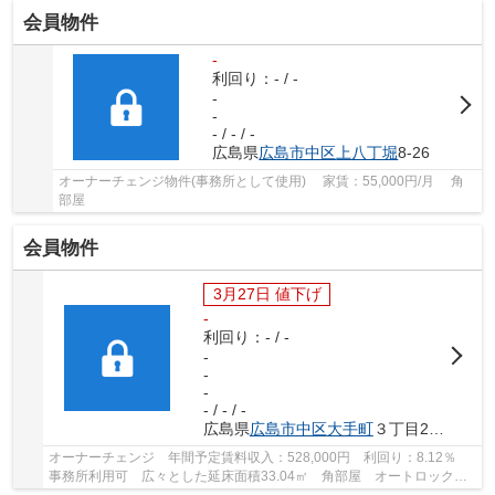
会員物件
-
利回り：- / -
-
-
- / - / -
広島県
広島市中区
上八丁堀
8-26
オーナーチェンジ物件(事務所として使用) 家賃：55,000円/月 角
部屋
会員物件
3月27日 値下げ
-
利回り：- / -
-
-
-
- / - / -
広島県
広島市中区
大手町
３丁目2-25
オーナーチェンジ 年間予定賃料収入：528,000円 利回り：8.12％
事務所利用可 広々とした延床面積33.04㎡ 角部屋 オートロックエ
アコン 内廊下