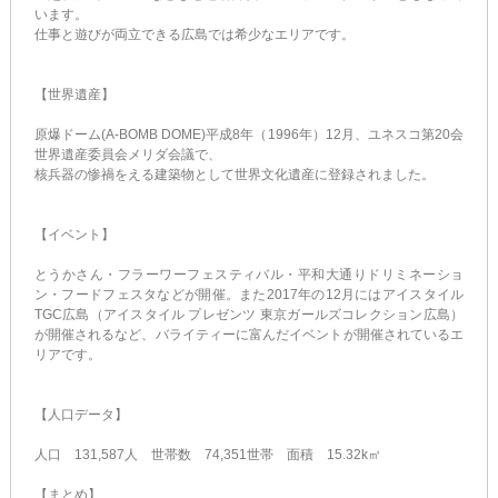
います。
仕事と遊びが両立できる広島では希少なエリアです。
【世界遺産】
原爆ドーム(A-BOMB DOME)平成8年（1996年）12月、ユネスコ第20会
世界遺産委員会メリダ会議で、
核兵器の惨禍をえる建築物として世界文化遺産に登録されました。
【イベント】
とうかさん・フラーワーフェスティバル・平和大通りドリミネーショ
ン・フードフェスタなどが開催。また2017年の12月にはアイスタイル
TGC広島（アイスタイル プレゼンツ 東京ガールズコレクション広島）
が開催されるなど、バライティーに富んだイベントが開催されているエ
リアです。
【人口データ】
人口 131,587人 世帯数 74,351世帯 面積 15.32k㎡
【まとめ】