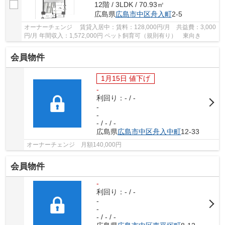
12階 / 3LDK / 70.93㎡
広島県
広島市中区
舟入町
2-5
オーナーチェンジ 賃貸入居中：賃料：128,000円/月 共益費：3,000
円/月 年間収入：1,572,000円 ペット飼育可（規則有り） 東向き
会員物件
1月15日 値下げ
-
利回り：- / -
-
-
- / - / -
広島県
広島市中区
舟入中町
12-33
オーナーチェンジ 月額140,000円
会員物件
-
利回り：- / -
-
-
- / - / -