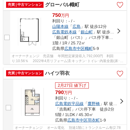
グローバル幟町
売買 | 中古マンション
750
万
円
利回り：- / -
山陽本線
「
広島
」駅 徒歩12分
広島電鉄本線
「
銀山町
」駅 徒歩3分
「銀山町（バス）」バス停下車 徒歩4分
1階 / 1R / 25.72㎡
広島県
広島市中区
幟町
5-9
オーナーチェンジ 売店舗 年間想定家賃収入:792,000円 利回
り:10.56％ 2022年4月リフォーム済:キッチン･トイレ･内装全面(床･
壁･天井･建具) スーパー・コンビニ・飲食店多数の好...
ハイツ羽衣
売買 | 中古マンション
2月27日 値下げ
790
万
円
利回り：- / -
広島電鉄宇品線
「
鷹野橋
」駅 徒歩9分
「吉島町」バス停下車 徒歩2分
5階 / 1LDK / 45.30㎡
広島県
広島市中区
羽衣町
1-9
オーナーチェンジ オール電化 別途1階にトランクルーム有(2.78