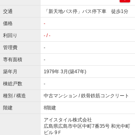
交通
「新天地バス停」バス停下車 徒歩1分
価格
-
利回り
- / -
管理費
-
専有面積
-
築年月
1979年 3月(築47年)
棟総戸数
-
種別 / 構造
中古マンション / 鉄骨鉄筋コンクリート
階建
8階建
アイスタイル株式会社
広島県広島市中区中町7番35号 和光中町
ビル 9Ｆ