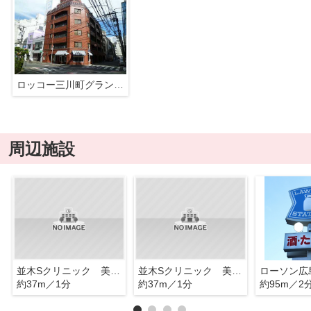
ロッコー三川町グランドマンション
周辺施設
並木Sクリニック 美容外科
並木Sクリニック 美容皮膚科
約37m／1分
約37m／1分
約95m／2