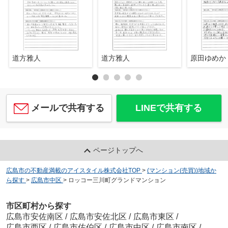
道方雅人
道方雅人
原田ゆめか
メールで共有する
LINEで共有する
ページトップへ
広島市の不動産満載のアイスタイル株式会社TOP
>
(マンション(売買))地域か
ら探す
>
広島市中区
>
ロッコー三川町グランドマンション
市区町村から探す
広島市安佐南区
/
広島市安佐北区
/
広島市東区
/
広島市西区
/
広島市佐伯区
/
広島市中区
/
広島市南区
/