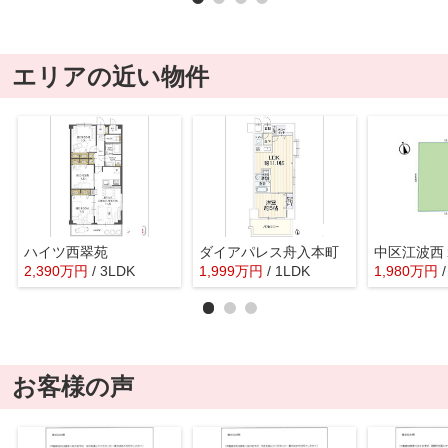
エリアの近い物件
ハイツ西翠苑
ダイアパレス舟入本町
中区江波西
2,390
万
円
/ 3LDK
1,999
万
円
/ 1LDK
1,980
万
円
/
お客様の声