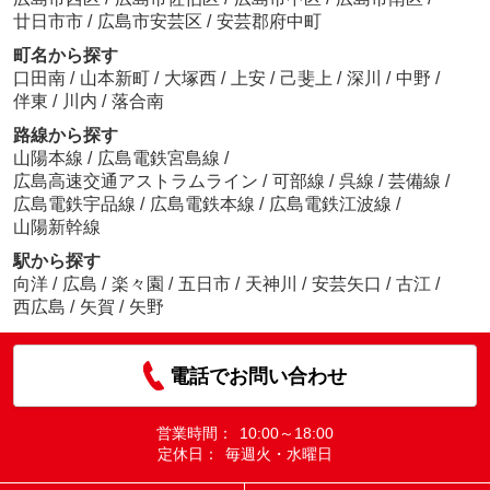
廿日市市
/
広島市安芸区
/
安芸郡府中町
町名から探す
口田南
/
山本新町
/
大塚西
/
上安
/
己斐上
/
深川
/
中野
/
伴東
/
川内
/
落合南
路線から探す
山陽本線
/
広島電鉄宮島線
/
広島高速交通アストラムライン
/
可部線
/
呉線
/
芸備線
/
広島電鉄宇品線
/
広島電鉄本線
/
広島電鉄江波線
/
山陽新幹線
駅から探す
向洋
/
広島
/
楽々園
/
五日市
/
天神川
/
安芸矢口
/
古江
/
西広島
/
矢賀
/
矢野
電話でお問い合わせ
営業時間：
10:00～18:00
定休日：
毎週火・水曜日