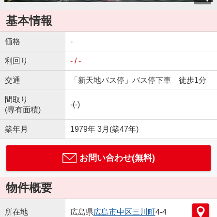
基本情報
価格
-
利回り
- / -
交通
「新天地バス停」バス停下車 徒歩1分
間取り
-(-)
(専有面積)
築年月
1979年 3月(築47年)
お問い合わせ(無料)
物件概要
所在地
広島県
広島市中区
三川町
4-4