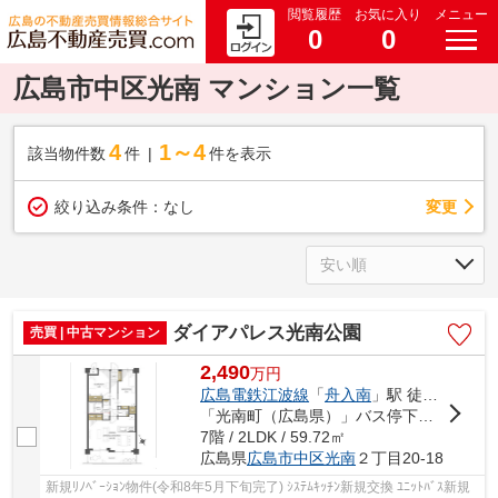
閲覧履歴
お気に入り
メニュー
0
0
広島市中区光南 マンション一覧
4
1～4
該当物件数
件
件を表示
変更
絞り込み条件：
なし
ダイアパレス光南公園
売買 | 中古マンション
2,490
万
円
広島電鉄江波線
「
舟入南
」駅 徒歩16分
「光南町（広島県）」バス停下車 徒歩5分
7階 / 2LDK / 59.72㎡
広島県
広島市中区
光南
２丁目20-18
新規ﾘﾉﾍﾞｰｼｮﾝ物件(令和8年5月下旬完了) ｼｽﾃﾑｷｯﾁﾝ新規交換 ﾕﾆｯﾄﾊﾞｽ新規