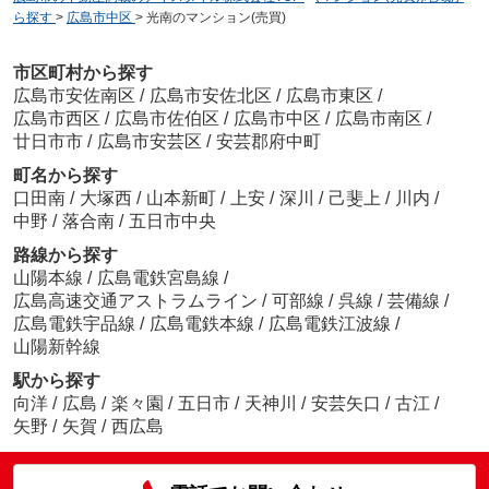
ら探す
>
広島市中区
>
光南のマンション(売買)
市区町村から探す
広島市安佐南区
/
広島市安佐北区
/
広島市東区
/
広島市西区
/
広島市佐伯区
/
広島市中区
/
広島市南区
/
廿日市市
/
広島市安芸区
/
安芸郡府中町
町名から探す
口田南
/
大塚西
/
山本新町
/
上安
/
深川
/
己斐上
/
川内
/
中野
/
落合南
/
五日市中央
路線から探す
山陽本線
/
広島電鉄宮島線
/
広島高速交通アストラムライン
/
可部線
/
呉線
/
芸備線
/
広島電鉄宇品線
/
広島電鉄本線
/
広島電鉄江波線
/
山陽新幹線
駅から探す
向洋
/
広島
/
楽々園
/
五日市
/
天神川
/
安芸矢口
/
古江
/
矢野
/
矢賀
/
西広島