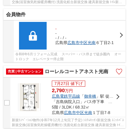
交換(浴室換気乾燥暖房機付) 洗面化粧台新規交換 建具新規交換 ﾄｲﾚ新規
交換 防水ﾊﾟﾝ新規交換 ﾌﾛｰﾘﾝｸﾞ全室張替 ｸﾛｽ...
会員物件
-
-
- / - / -
広島県
広島市中区
光南
６丁目2-1
令和8年6月リフォーム完成 スーパー・バス停まで徒歩圏内 オー
トロック エレベーター停止階
ローレルコートアネスト光南
売買 | 中古マンション
7月27日 値下げ
2,790
万
円
広島電鉄宇品線
「
御幸橋
」駅 徒歩19分
「吉島病院入口」バス停下車 徒歩4分
5階 / 3LDK / 68.32㎡
広島県
広島市中区
光南
１丁目7-8
新規ﾘﾉﾍﾞｰｼｮﾝ物件(令和7年12月上旬完了予定) ｼｽﾃﾑｷｯﾁﾝ新規交換 ﾕﾆｯﾄﾊﾞｽ
新規交換(浴室換気乾燥暖房機付) 洗面化粧台新規交換 建具新規交換 ﾄｲﾚ