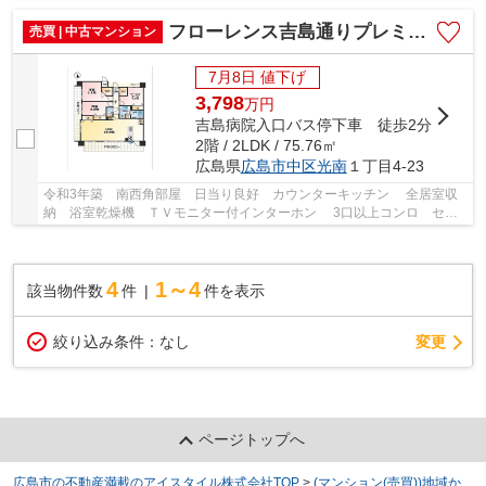
新規交換 防水ﾊﾟﾝ新規交換 ﾌﾛｰﾘﾝｸﾞ全室張...
フローレンス吉島通りプレミアムステージ
売買 | 中古マンション
7月8日 値下げ
3,798
万
円
吉島病院入口バス停下車 徒歩2分
2階 / 2LDK / 75.76㎡
広島県
広島市中区
光南
１丁目4-23
令和3年築 南西角部屋 日当り良好 カウンターキッチン 全居室収
納 浴室乾燥機 ＴＶモニター付インターホン 3口以上コンロ セブ
ンイレブン吉島通り店徒歩1分 スパーク光南...
4
1～4
該当物件数
件
件を表示
変更
絞り込み条件：
なし
ページトップへ
広島市の不動産満載のアイスタイル株式会社TOP
>
(マンション(売買))地域か