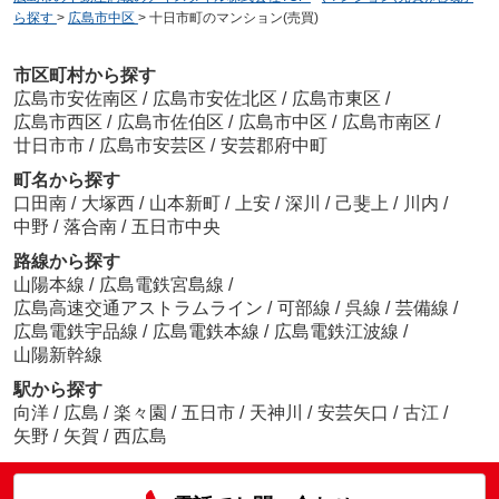
ら探す
>
広島市中区
>
十日市町のマンション(売買)
市区町村から探す
広島市安佐南区
/
広島市安佐北区
/
広島市東区
/
広島市西区
/
広島市佐伯区
/
広島市中区
/
広島市南区
/
廿日市市
/
広島市安芸区
/
安芸郡府中町
町名から探す
口田南
/
大塚西
/
山本新町
/
上安
/
深川
/
己斐上
/
川内
/
中野
/
落合南
/
五日市中央
路線から探す
山陽本線
/
広島電鉄宮島線
/
広島高速交通アストラムライン
/
可部線
/
呉線
/
芸備線
/
広島電鉄宇品線
/
広島電鉄本線
/
広島電鉄江波線
/
山陽新幹線
駅から探す
向洋
/
広島
/
楽々園
/
五日市
/
天神川
/
安芸矢口
/
古江
/
矢野
/
矢賀
/
西広島