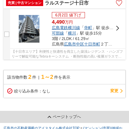
ラルステージ十日市
売買 | 中古マンション
6月2日 値下げ
4,490
万
円
広島電鉄横川線
「
寺町
」駅 徒歩2分
可部線
「
横川
」駅 徒歩15分
3階 / 2LDK / 61.29㎡
広島県
広島市中区
十日市町
２丁目1-19
【十日市エリア】利便性と快適性を両立した築浅レジデンス ・ハンズフ
リーで解錠可能なTebraキーシステム ・断熱性能の高い複層ガラスで結
露防止 ・紙屋町徒歩圏内 ・エディオンピース...
2
1～2
該当物件数
件
件を表示
変更
絞り込み条件：
なし
ページトップへ
広島市の不動産満載のアイスタイル株式会社TOP
>
(マンション(売買))地域か