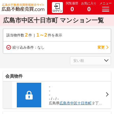
閲覧履歴
お気に入り
メニュー
0
0
広島市中区十日市町 マンション一覧
2
1～2
該当物件数
件
件を表示
変更
絞り込み条件：
なし
会員物件
-
-
-
- / - / -
広島県
広島市中区
十日市町
２丁目1-25