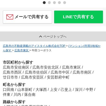
メールで共有する
LINEで共有する
ページトップへ
広島市の不動産満載のアイスタイル株式会社TOP
>
(マンション(売買))地域か
ら探す
>
広島市東区
>
牛田コーポラス
市区町村から探す
広島市安佐南区
/
広島市安佐北区
/
広島市東区
/
広島市西区
/
広島市佐伯区
/
広島市中区
/
広島市南区
/
廿日市市
/
広島市安芸区
/
安芸郡府中町
町名から探す
口田南
/
山本新町
/
大塚西
/
上安
/
己斐上
/
深川
/
中野
/
伴東
/
川内
/
落合南
路線から探す