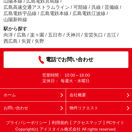
山陽本線
/
広島電鉄宮島線
/
広島高速交通アストラムライン
/
可部線
/
呉線
/
芸備線
/
広島電鉄宇品線
/
広島電鉄本線
/
広島電鉄江波線
/
山陽新幹線
駅から探す
向洋
/
広島
/
楽々園
/
五日市
/
天神川
/
安芸矢口
/
古江
/
西広島
/
矢賀
/
矢野
電話でお問い合わせ
営業時間：
10:00～18:00
定休日：
毎週火・水曜日
ホーム
会社概要
お問い合わせ
物件リクエスト
プライバシーポリシー
利用規約
アクセスマップ
PCサイト
Copyright(c) アイスタイル株式会社 All rights reserved.