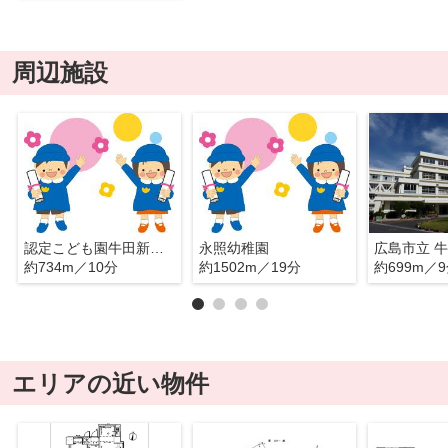
周辺施設
認定こども園牛田新町光明保育園
永照幼稚園
約734m／10分
約1502m／19分
約699m／
エリアの近い物件