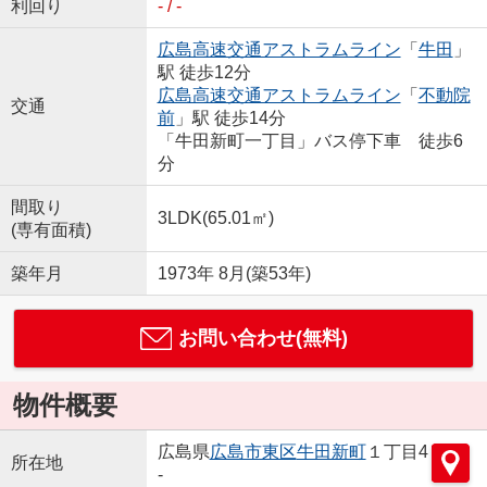
利回り
- / -
広島高速交通アストラムライン
「
牛田
」
駅 徒歩12分
広島高速交通アストラムライン
「
不動院
交通
前
」駅 徒歩14分
「牛田新町一丁目」バス停下車 徒歩6
分
間取り
3LDK(65.01㎡)
(専有面積)
築年月
1973年 8月(築53年)
お問い合わせ(無料)
物件概要
広島県
広島市東区
牛田新町
１丁目4
所在地
-