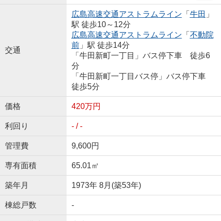
広島高速交通アストラムライン
「
牛田
」
駅 徒歩10～12分
広島高速交通アストラムライン
「
不動院
前
」駅 徒歩14分
交通
「牛田新町一丁目」バス停下車 徒歩6
分
「牛田新町一丁目バス停」バス停下車
徒歩5分
価格
420万円
利回り
- / -
管理費
9,600円
専有面積
65.01㎡
築年月
1973年 8月(築53年)
棟総戸数
-