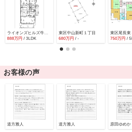
ライオンズヒルズ牛田早稲田
東区中山新町１丁目
東区尾長東
888
万
円
/ 3LDK
680
万
円
/ -
750
万
円
/ 
お客様の声
道方雅人
道方雅人
原田ゆめか