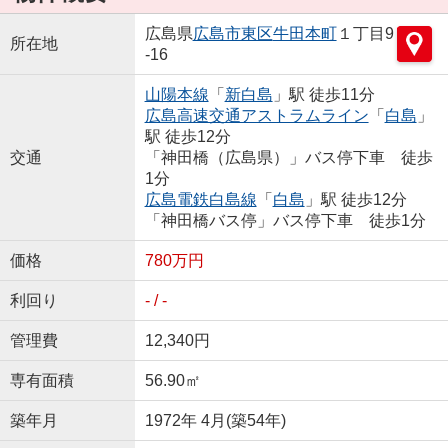
広島県
広島市東区
牛田本町
１丁目9
所在地
-16
山陽本線
「
新白島
」駅 徒歩11分
広島高速交通アストラムライン
「
白島
」
駅 徒歩12分
交通
「神田橋（広島県）」バス停下車 徒歩
1分
広島電鉄白島線
「
白島
」駅 徒歩12分
「神田橋バス停」バス停下車 徒歩1分
価格
780万円
利回り
- / -
管理費
12,340円
専有面積
56.90㎡
築年月
1972年 4月(築54年)