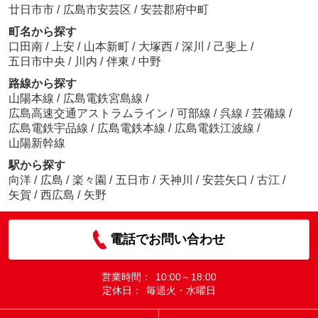
廿日市市
/
広島市安芸区
/
安芸郡府中町
町名から探す
口田南
/
上安
/
山本新町
/
大塚西
/
深川
/
己斐上
/
五日市中央
/
川内
/
伴東
/
中野
路線から探す
山陽本線
/
広島電鉄宮島線
/
広島高速交通アストラムライン
/
可部線
/
呉線
/
芸備線
/
広島電鉄宇品線
/
広島電鉄本線
/
広島電鉄江波線
/
山陽新幹線
駅から探す
向洋
/
広島
/
楽々園
/
五日市
/
天神川
/
安芸矢口
/
古江
/
矢賀
/
西広島
/
矢野
電話でお問い合わせ
営業時間：
10:00～18:00
定休日：
毎週火・水曜日