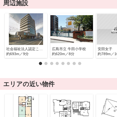
周辺施設
社会福祉法人認定こども園広島光明学園保育園・幼稚園
広島市立 牛田小学校
安田女子
約693m／9分
約620m／8分
約789m／1
エリアの近い物件