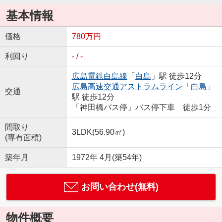
基本情報
価格
780万円
利回り
- / -
広島電鉄白島線
「
白島
」駅 徒歩12分
広島高速交通アストラムライン
「
白島
」
交通
駅 徒歩12分
「神田橋バス停」バス停下車 徒歩1分
間取り
3LDK(56.90㎡)
(専有面積)
築年月
1972年 4月(築54年)
お問い合わせ(無料)
物件概要