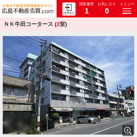
閲覧履歴
お気に入り
メニュー
1
0
ＮＫ牛田コータース (
2
室)