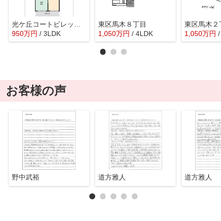
光ケ丘コートビレッジB棟
東区馬木８丁目
東区馬木２
950
万
円
/ 3LDK
1,050
万
円
/ 4LDK
1,050
万
円
/
お客様の声
野中武裕
道方雅人
道方雅人