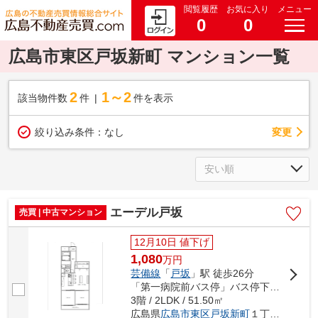
閲覧履歴
お気に入り
メニュー
0
0
広島市東区戸坂新町 マンション一覧
2
1～2
該当物件数
件
件を表示
変更
絞り込み条件：
なし
エーデル戸坂
売買 | 中古マンション
12月10日 値下げ
1,080
万
円
芸備線
「
戸坂
」駅 徒歩26分
「第一病院前バス停」バス停下車 徒歩3分
3階 / 2LDK / 51.50㎡
広島県
広島市東区
戸坂新町
１丁目12-41