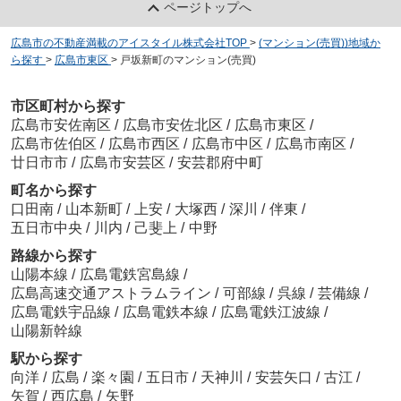
ページトップへ
広島市の不動産満載のアイスタイル株式会社TOP
>
(マンション(売買))地域か
ら探す
>
広島市東区
>
戸坂新町のマンション(売買)
市区町村から探す
広島市安佐南区
/
広島市安佐北区
/
広島市東区
/
広島市佐伯区
/
広島市西区
/
広島市中区
/
広島市南区
/
廿日市市
/
広島市安芸区
/
安芸郡府中町
町名から探す
口田南
/
山本新町
/
上安
/
大塚西
/
深川
/
伴東
/
五日市中央
/
川内
/
己斐上
/
中野
路線から探す
山陽本線
/
広島電鉄宮島線
/
広島高速交通アストラムライン
/
可部線
/
呉線
/
芸備線
/
広島電鉄宇品線
/
広島電鉄本線
/
広島電鉄江波線
/
山陽新幹線
駅から探す
向洋
/
広島
/
楽々園
/
五日市
/
天神川
/
安芸矢口
/
古江
/
矢賀
/
西広島
/
矢野