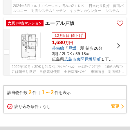
2024年3月フルリノベーション済みの2ＬＤＫ 日当たり良好 南面バ
ルコニー 対面システムキッチン キッチンカウンター システムバ
ス1616サイズ
エーデル戸坂
売買 | 中古マンション
12月5日 値下げ
1,680
万
円
芸備線
「
戸坂
」駅 徒歩26分
3階 / 2LDK / 59.18㎡
広島県
広島市東区
戸坂新町
１丁目12-41
2022年10月：3DKを2LDKにﾌﾙﾘﾉﾍﾞｰｼｮﾝ ﾎｰﾑｽﾃｰｼﾞﾝｸﾞ済 16帖のﾘﾋﾞﾝ
ｸﾞは陽当り良好 自然素材使用 全居室ﾌﾛｰﾘﾝｸﾞ 東南向き 対面式ｷｯﾁ
ﾝ 角住戸 新築時･増改築時の設計図 ｼｽﾃﾑｷｯﾁﾝ...
2
1～2
該当物件数
件
件を表示
変更
絞り込み条件：
なし