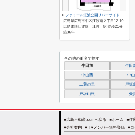
ファミール江波公園リバーサイド壱番館
広島県広島市中区江波南２丁目12-10
広島電鉄江波線「江波」駅 徒歩21分
築36年
その他の町名で探す
牛田旭
牛田
中山西
中山
二葉の里
戸坂
戸坂山根
矢
■広島不動産.comへ戻る
■ホーム
■住
■会社案内
■ I ♥メンバー無料登録
■ロ