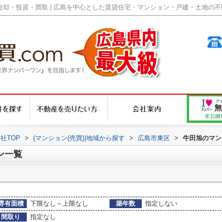
却・投資・買取 | 広島を中心とした賃貸住宅・マンション・戸建・土地の不動産
社TOP
>
(マンション(売買))地域から探す
>
広島市東区
>
牛田旭のマン
ン一覧
専有面積
下限なし～上限なし
築年数
指定しない
間取り
指定なし