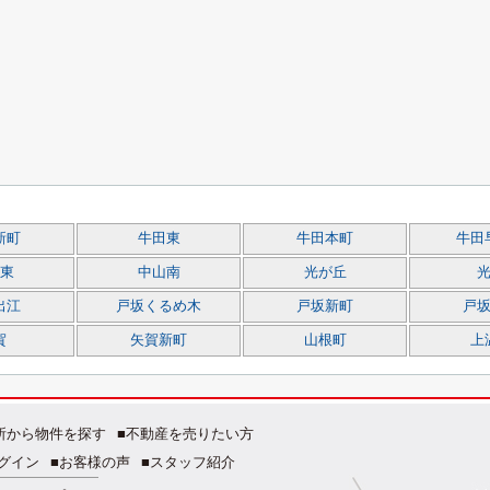
新町
牛田東
牛田本町
牛田
東
中山南
光が丘
出江
戸坂くるめ木
戸坂新町
戸
賀
矢賀新町
山根町
上
所から物件を探す
■不動産を売りたい方
グイン
■お客様の声
■スタッフ紹介