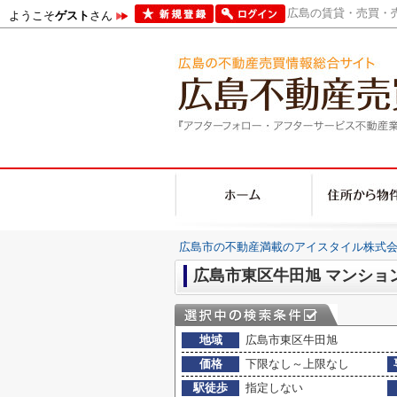
広島の賃貸・売買・売
ようこそ
ゲスト
さん
広島市の不動産満載のアイスタイル株式会
広島市東区牛田旭 マンショ
地域
広島市東区牛田旭
価格
下限なし～上限なし
駅徒歩
指定しない