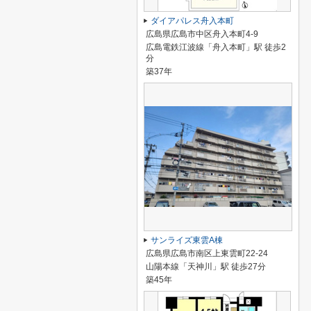
ダイアパレス舟入本町
広島県広島市中区舟入本町4-9
広島電鉄江波線「舟入本町」駅 徒歩2
分
築37年
サンライズ東雲A棟
広島県広島市南区上東雲町22-24
山陽本線「天神川」駅 徒歩27分
築45年