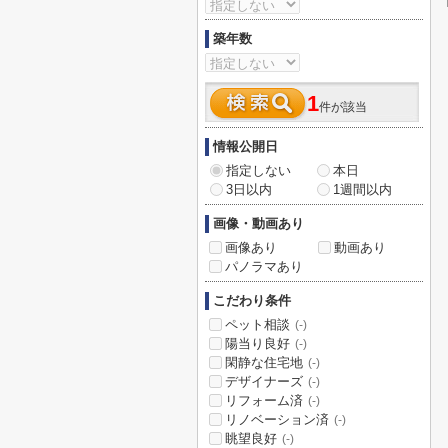
築年数
1
件が該当
情報公開日
指定しない
本日
3日以内
1週間以内
画像・動画あり
画像あり
動画あり
パノラマあり
こだわり条件
ペット相談
(-)
陽当り良好
(-)
閑静な住宅地
(-)
デザイナーズ
(-)
リフォーム済
(-)
リノベーション済
(-)
眺望良好
(-)