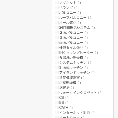
メゾネット
(-)
ベランダ
(-)
バルコニー
(-)
ルーフバルコニー
(-)
オール電化
(-)
24時間換気システム
(-)
２面バルコニー
(-)
３面バルコニー
(-)
両面バルコニー
(-)
外観タイル張り
(-)
IHクッキングヒーター
(-)
食器洗い乾燥機
(-)
システムキッチン
(-)
対面式キッチン
(-)
アイランドキッチン
(-)
追焚機能浴室
(-)
浴室乾燥機
(-)
床暖房
(-)
ウォークインクロゼット
(-)
CS
(-)
BS
(-)
CATV
(-)
インターネット対応
(-)
オートロック
(-)