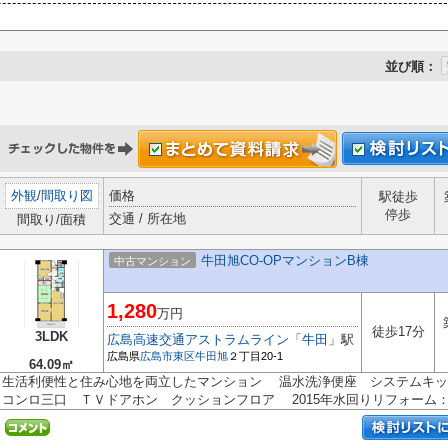
並び順：
外観
/
間取り図
価格
駅徒歩
停歩
交通 / 所在地
間取り/面積
牛田旭CO-OPマンションB棟
中古マンション
1,280
万円
徒歩17分
3LDK
広島高速交通アストラムライン
「
牛田
」駅
広島県
広島市東区
牛田旭
２丁目20-1
64.09㎡
生活利便性と住み心地を両立したマンション 温水洗浄便座 システムキ
コンロ三口 ＴＶドアホン クッションフロア 2015年水回りリフォーム：.