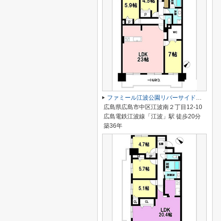
ファミール江波公園リバーサイド弐番館
広島県広島市中区江波南２丁目12-10
広島電鉄江波線「江波」駅 徒歩20分
築36年