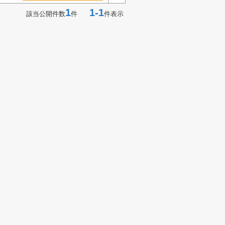
1
1-1
該当公開件数
件
件表示