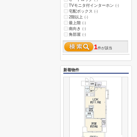
TVモニタ付インターホン
(-)
宅配ボックス
(-)
2階以上
(-)
最上階
(-)
南向き
(-)
角部屋
(-)
1
件が該当
新着物件