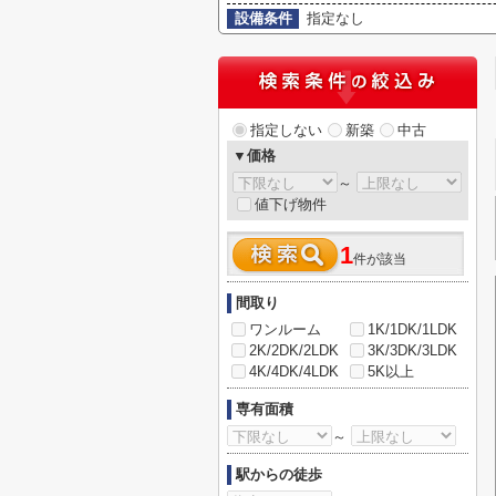
設備条件
指定なし
指定しない
新築
中古
▼価格
～
値下げ物件
1
件が該当
間取り
ワンルーム
1K/1DK/1LDK
2K/2DK/2LDK
3K/3DK/3LDK
4K/4DK/4LDK
5K以上
専有面積
～
駅からの徒歩