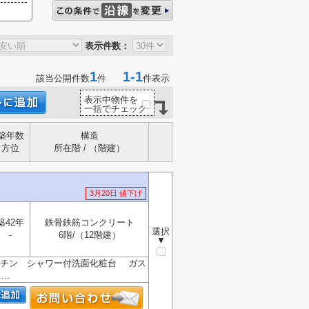
表示件数：
1
1-1
該当公開件数
件
件表示
表示中物件を
一括でチェック
築年数
構造
方位
所在階 / （階建）
3月20日 値下げ
築42年
鉄骨鉄筋コンクリート
選択
-
6階/（12階建）
▼
ッチン シャワー付洗面化粧台 ガス
..